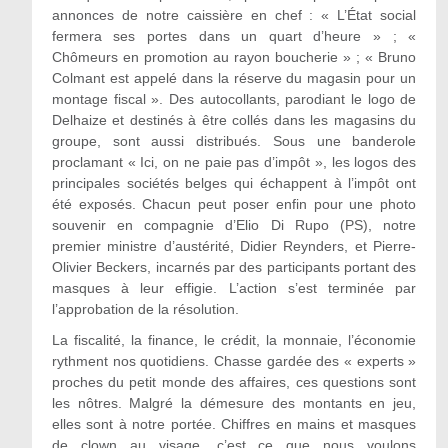
annonces de notre caissière en chef : « L’État social
fermera ses portes dans un quart d’heure » ; «
Chômeurs en promotion au rayon boucherie » ; « Bruno
Colmant est appelé dans la réserve du magasin pour un
montage fiscal ». Des autocollants, parodiant le logo de
Delhaize et destinés à être collés dans les magasins du
groupe, sont aussi distribués. Sous une banderole
proclamant « Ici, on ne paie pas d’impôt », les logos des
principales sociétés belges qui échappent à l’impôt ont
été exposés. Chacun peut poser enfin pour une photo
souvenir en compagnie d’Elio Di Rupo (PS), notre
premier ministre d’austérité, Didier Reynders, et Pierre-
Olivier Beckers, incarnés par des participants portant des
masques à leur effigie. L’action s’est terminée par
l’approbation de la résolution.
La fiscalité, la finance, le crédit, la monnaie, l’économie
rythment nos quotidiens. Chasse gardée des « experts »
proches du petit monde des affaires, ces questions sont
les nôtres. Malgré la démesure des montants en jeu,
elles sont à notre portée. Chiffres en mains et masques
de clown au visage, c’est ce que nous voulons