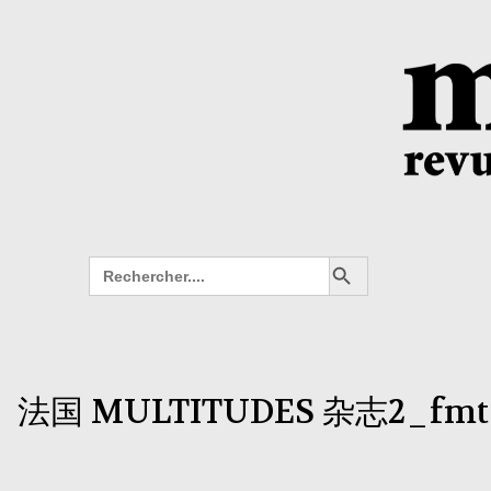
Search Button
Search
for:
法国 MULTITUDES 杂志2_fmt