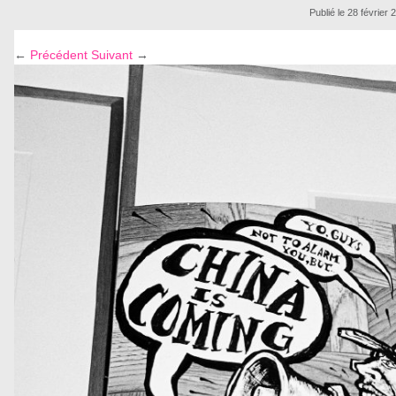
Publié le
28 février 
←
Précédent
Suivant
→