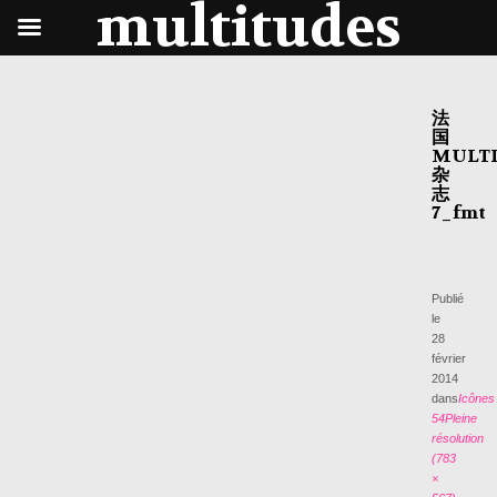
multitudes
法
国
MULTI
杂
志
7_fmt
Publié
le
28
février
2014
dans
Icônes
54
Pleine
résolution
(783
×