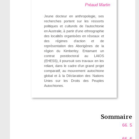
Préaud Martin
Jeune docteur en anthropologie, ses
recherches portent sur les ressorts
politiques et culturels de l’autochtonie
en Australie, à partir d’une ethnographie
des localités organisées en réseaux et
des régimes d’action et de
représentation des Aborigènes de la
région du Kimberley. Entamant un
contrat postdoctoral au LAIOS
(EHESS), il poursuit ses travaux en les
reliant, dans le cadre d’un grand projet
comparatif, au mouvement autochtone
global et à la Déclaration des Nations
Unies sur les Droits des Peuples
Autochtones.
Sommaire
66. 5
66. 6