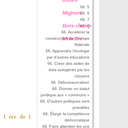
66. 5
Majeure
66. 6
66. 7
Hors-champ
66. 8
66. Accélérer la
Mineure
construction de l’Europe
fédérale
66. Apprendre l’écologie
par d’autres éducations
66. Créer des asiles de
data autogérés par les
citoyens
66. Débureaucratiser
66. Donner un statut
juridique aux « communs »
66. D’autres politiques sont
possibles
66. Élargir la compétence
 l ère de l
démocratique
66. Faire attention les uns