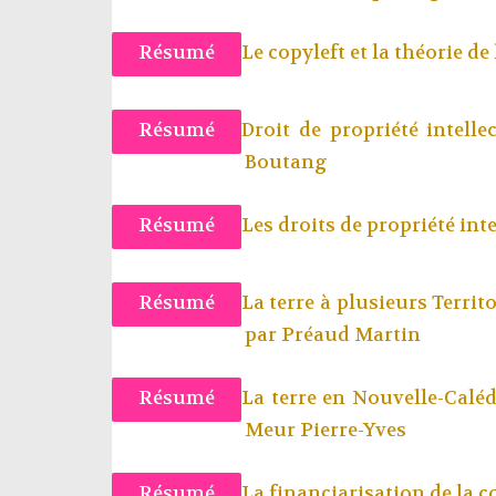
Résumé
Le copyleft et la théorie de
Résumé
Droit de propriété intelle
Boutang
Résumé
Les droits de propriété inte
Résumé
La terre à plusieurs Terri
par
Préaud Martin
Résumé
La terre en Nouvelle-Caléd
Meur Pierre-Yves
Résumé
La financiarisation de la 