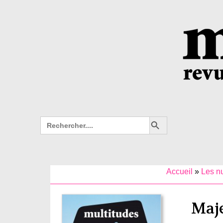
Search Button
Search
for:
Accueil
»
Les n
Maje