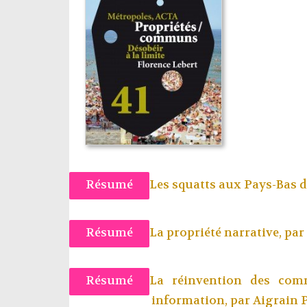
Résumé
Les squatts aux Pays-Bas d
Résumé
La propriété narrative, par
Résumé
La réinvention des com
information, par
Aigrain 