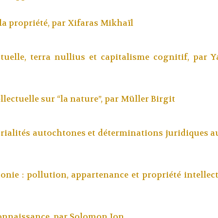
 la propriété, par
Xifaras Mikhaïl
ctuelle, terra nullius et capitalisme cognitif, par
Y
llectuelle sur “la nature”, par
Müller Birgit
torialités autochtones et déterminations juridiques a
onie : pollution, appartenance et propriété intellec
connaissance, par
Solomon Jon