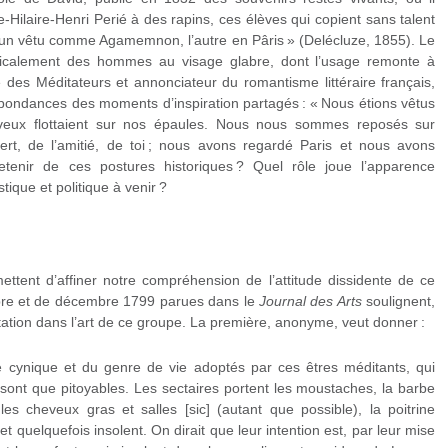
-Hilaire-Henri Perié à des rapins, ces élèves qui copient sans talent
l’un vêtu comme Agamemnon, l’autre en Pâris » (Delécluze, 1855). Le
adicalement des hommes au visage glabre, dont l’usage remonte à
des Méditateurs et annonciateur du romantisme littéraire français,
pondances des moments d’inspiration partagés : « Nous étions vêtus
veux flottaient sur nos épaules. Nous nous sommes reposés sur
ert, de l’amitié, de toi ; nous avons regardé Paris et nous avons
tenir de ces postures historiques ? Quel rôle joue l’apparence
tique et politique à venir ?
ttent d’affiner notre compréhension de l’attitude dissidente de ce
obre et de décembre 1799 parues dans le
Journal des Arts
soulignent,
itation dans l’art de ce groupe. La première, anonyme, veut donner :
 cynique et du genre de vie adoptés par ces êtres méditants, qui
 sont que pitoyables. Les sectaires portent les moustaches, la barbe
es cheveux gras et salles [sic] (autant que possible), la poitrine
et quelquefois insolent. On dirait que leur intention est, par leur mise