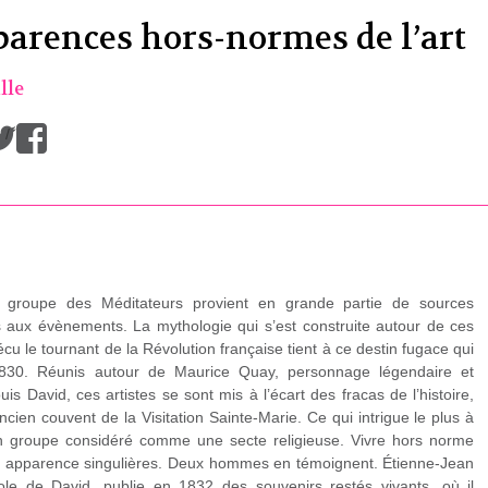
parences hors-normes de l’art
lle
/
 groupe des Méditateurs provient en grande partie de sources
s aux évènements. La mythologie qui s’est construite autour de ces
 le tournant de la Révolution française tient à ce destin fugace qui
 1830. Réunis autour de Maurice Quay, personnage légendaire et
uis David, ces artistes se sont mis à l’écart des fracas de l’histoire,
ancien couvent de la Visitation Sainte-Marie. Ce qui intrigue le plus à
un groupe considéré comme une secte religieuse. Vivre hors norme
une apparence singulières. Deux hommes en témoignent. Étienne-Jean
école de David, publie en 1832 des souvenirs restés vivants, où il