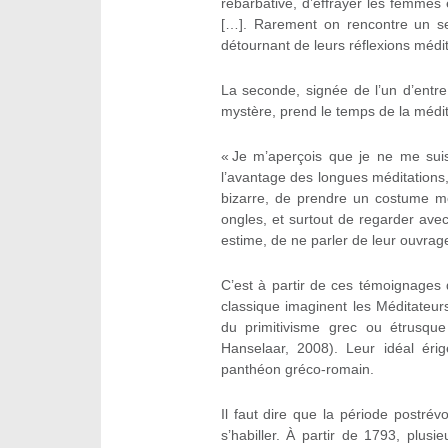
rébarbative, d’effrayer les femmes e
[…]. Rarement on rencontre un se
détournant de leurs réflexions médit
La seconde, signée de l’un d’entr
mystère, prend le temps de la méditat
« Je m’aperçois que je ne me suis
l’avantage des longues méditations, 
bizarre, de prendre un costume moit
ongles, et surtout de regarder avec 
estime, de ne parler de leur ouvrag
C’est à partir de ces témoignages 
classique imaginent les Méditateu
du primitivisme grec ou étrusque
Hanselaar, 2008). Leur idéal éri
panthéon gréco-romain.
Il faut dire que la période postr
s’habiller. À partir de 1793, plusi