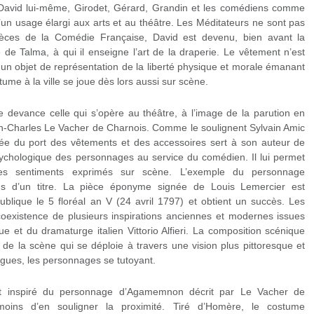
 David lui-même, Girodet, Gérard, Grandin et les comédiens comme
n usage élargi aux arts et au théâtre. Les Méditateurs ne sont pas
ièces de la Comédie Française, David est devenu, bien avant la
 de Talma, à qui il enseigne l’art de la draperie. Le vêtement n’est
nt un objet de représentation de la liberté physique et morale émanant
ume à la ville se joue dès lors aussi sur scène.
 devance celle qui s’opère au théâtre, à l’image de la parution en
n-Charles Le Vacher de Charnois. Comme le soulignent Sylvain Amic
aillée du port des vêtements et des accessoires sert à son auteur de
psychologique des personnages au service du comédien. Il lui permet
les sentiments exprimés sur scène. L’exemple du personnage
s d’un titre. La pièce éponyme signée de Louis Lemercier est
blique le 5 floréal an V (24 avril 1797) et obtient un succès. Les
coexistence de plusieurs inspirations anciennes et modernes issues
e et du dramaturge italien Vittorio Alfieri. La composition scénique
e de la scène qui se déploie à travers une vision plus pittoresque et
ogues, les personnages se tutoyant.
’est inspiré du personnage d’Agamemnon décrit par Le Vacher de
moins d’en souligner la proximité. Tiré d’Homère, le costume