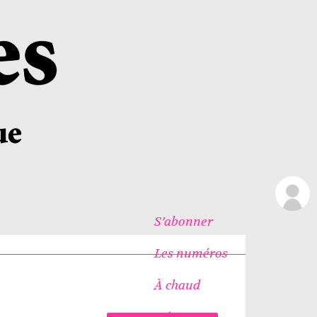
S’abonner
Les numéros
À chaud
Icônes