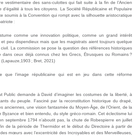
e vestimentaire des sans-culottes qui fait suite à la fin de l’Ancien
e d’égalité à tous les citoyens. La Société Républicaine et Populaire
te soumis à la Convention qui rompt avec la silhouette aristocratique
triote :
costume comme une innovation politique, comme un grand intérêt
ple et peu dispendieux mais que les magistrats aient toujours quelque
 civil. La commission se pose la question des références historiques
ume dans ceux déjà connus chez les Grecs, Étrusques ou Romains ?
» (Lapauze,1903 ; Bret, 2021)
ire que l’image républicaine qui est en jeu dans cette réforme
t Public demande à David d’imaginer les costumes de la liberté, à
ants du peuple. Fasciné par la reconstitution historique du drapé,
rces anciennes, une vision fantasmée du Moyen-Âge, de l’Orient, de la
 Byzance et bien entendu, du style gréco-romain. Cet éclectisme lui
 en septembre 1794 n’aboutit pas, la chute de Robespierre en juillet
fin de la période de Thermidor et le début du Directoire à partir de
des mœurs avec l’excentricité des Incroyables et des Merveilleuses,