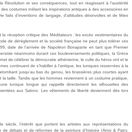
 Révolution et ses conséquences, tout en réagissant à l’austérité
 des costumes mêlant les inspirations antiques à des accessoires en
ie faits d’inventions de langage, d’attitudes désinvoltes et de fêtes
t la réception critique des Méditateurs : les excès vestimentaires du
iode de dérèglement et la société française ne peut plus tolérer ces
799, date de l’arrivée de Napoléon Bonaparte en tant que Premier
 persiste néanmoins durant ces bouleversements politiques, la Grèce
met de célébrer la démocratie athénienne, le culte du héros viril et le
mes continuent de s’habiller à l’antique, les tuniques resserrées à la
t retombant jusqu’au bas du genou, les brassières plus courtes ayant
t la taille. Tandis que les hommes reviennent à un costume pratique,
 une tunique longue qui rappelle directement les silhouettes des
résentées aux Salons. Les vêtements de liberté deviennent dès lors
I
e
siècle, l’intérêt que portent les artistes aux représentations du
e de débats et de réformes de la peinture d’histoire (Amic & Patry,