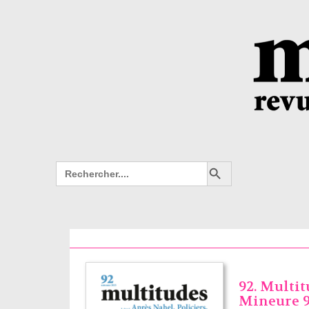
Search Button
Search
for:
92. Multi
Mineure 9