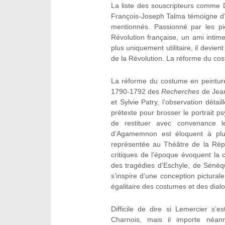
La liste des souscripteurs comme
François-Joseph Talma témoigne d’u
mentionnés. Passionné par les p
Révolution française, un ami intime
plus uniquement utilitaire, il devie
de la Révolution. La réforme du cost
La réforme du costume en peinture
1790-1792 des
Recherches
de Jea
et Sylvie Patry, l’observation dét
prétexte pour brosser le portrait 
de restituer avec convenance 
d’Agamemnon est éloquent à plu
représentée au Théâtre de la Répu
critiques de l’époque évoquent la 
des tragédies d’Eschyle, de Sénèqu
s’inspire d’une conception pictural
égalitaire des costumes et des dial
Difficile de dire si Lemercier s
Charnois, mais il importe néan