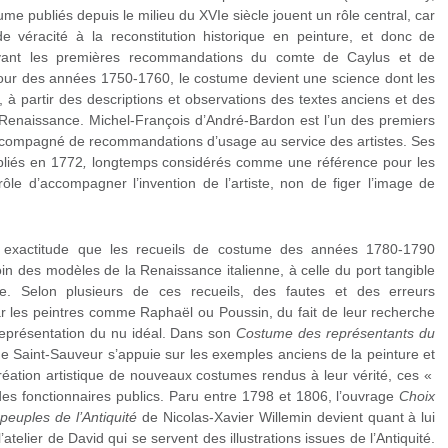
tume publiés depuis le milieu du XVI
e
siècle jouent un rôle central, car
de véracité à la reconstitution historique en peinture, et donc de
uivant les premières recommandations du comte de Caylus et de
ur des années 1750-1760, le costume devient une science dont les
é, à partir des descriptions et observations des textes anciens et des
 Renaissance. Michel-François d’André-Bardon est l’un des premiers
é, accompagné de recommandations d’usage au service des artistes. Ses
bliés en 1772
,
longtemps considérés comme une référence pour les
ôle d’accompagner l’invention de l’artiste, non de figer l’image de
 exactitude que les recueils de costume des années 1780-1790
oin des modèles de la Renaissance italienne, à celle du port tangible
e. Selon plusieurs de ces recueils, des fautes et des erreurs
r les peintres comme Raphaël ou Poussin, du fait de leur recherche
 représentation du nu idéal. Dans son
Costume des représentants du
 Saint-Sauveur s’appuie sur les exemples anciens de la peinture et
création artistique de nouveaux costumes rendus à leur vérité, ces «
es fonctionnaires publics. Paru entre 1798 et 1806, l’ouvrage
Choix
 peuples de l
’
Antiquité
de
Nicolas-Xavier Willemin devient quant à lui
atelier de David qui se servent des illustrations issues de l’Antiquité.