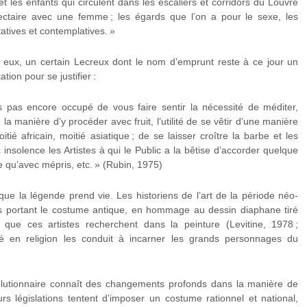
t les enfants qui circulent dans les escaliers et corridors du Louvre
ctaire avec une femme ; les égards que l’on a pour le sexe, les
atives et contemplatives. »
e eux, un certain Lecreux dont le nom d’emprunt reste à ce jour un
ion pour se justifier :
 pas encore occupé de vous faire sentir la nécessité de méditer,
la manière d’y procéder avec fruit, l’utilité de se vêtir d’une manière
ié africain, moitié asiatique ; de se laisser croître la barbe et les
insolence les Artistes à qui le Public a la bêtise d’accorder quelque
e qu’avec mépris, etc. » (Rubin, 1975)
que la légende prend vie. Les historiens de l’art de la période néo-
rs portant le costume antique, en hommage au dessin diaphane tiré
 que ces artistes recherchent dans la peinture (Levitine, 1978 ;
gé en religion les conduit à incarner les grands personnages du
évolutionnaire connaît des changements profonds dans la manière de
eurs législations tentent d’imposer un costume rationnel et national,