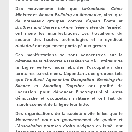
Des mouvements tels que
UnXeptable
,
Crime
Minister
et
Women Building an Alternative
, ainsi que
de nouveaux groupes comme
Kaplan Force
et
Brothers and Sisters in Arms
(réservistes de l’armée),
ont mené les manifestations. Les travailleurs du
secteur des hautes technologies et le syndicat
Histadrut
ont également participé aux grèves.
Ces manifestations se sont concentrées sur la
défense de la démocratie israélienne « à l’intérieur de
la Ligne verte », sans aborder l’occupation des
territoires palestiniens. Cependant, des groupes tels
que
The Block Against the Occupation
,
Breaking the
Silence
et
Standing Together
ont profité de
l’occasion pour dénoncer l’incompatibilité entre
démocratie et occupation militaire et ont fait du
franchissement de la ligne leur lutte.
Des organisations de la société civile telles que le
Mouvement pour un gouvernement de qualité
et
l
’
Association pour les droits civiques
en Israël ont
également mis en garde contre les abus policiers et