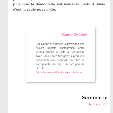
plus que la démocratie est menacée partout. Mais
c’est la seule possibilité.
Marcos Gorinstein
Sociologue et activiste, il développe des
projets sportifs d’intégration entre
jeunes arabes et juifs à Jérusalem.
Avec João Koatz Miragaya, il produit le
podcast
O lado esquerdo do muro
(le
côté gauche du mur), en portugais du
Brésil :
https://apoia.se/doladoesquerdodomuro
Sommaire
A chaud 99.