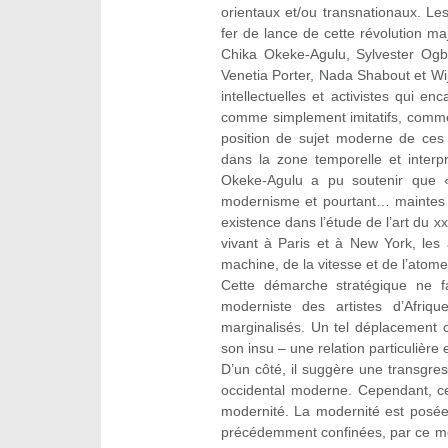
orientaux et/ou transnationaux. Les 
fer de lance de cette révolution m
Chika Okeke-Agulu, Sylvester Ogbe
Venetia Porter, Nada Shabout et Wij
intellectuelles et activistes qui e
comme simplement imitatifs, comme 
position de sujet moderne de ces 
dans la zone temporelle et interp
Okeke‑Agulu a pu soutenir que «
modernisme et pourtant… maintes et
existence dans l’étude de l’art du x
vivant à Paris et à New York, les 
machine, de la vitesse et de l’atome
Cette démarche stratégique ne fa
moderniste des artistes d’Afriq
marginalisés. Un tel déplacement 
son insu – une relation particulière 
D’un côté, il suggère une transgress
occidental moderne. Cependant, ce
modernité. La modernité est posé
précédemment confinées, par ce mêm