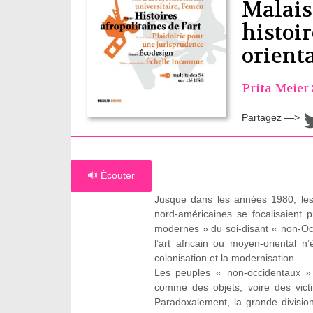
Malaise
histoir
orienta
Prita Meier
Partagez —>
🔊 Écouter
Jusque dans les années 1980, les h
nord-américaines se focalisaient p
modernes » du soi-disant « non-Occ
l’art africain ou moyen-oriental n
colonisation et la modernisation.
Les peuples « non-occidentaux » q
comme des objets, voire des vic
Paradoxalement, la grande division