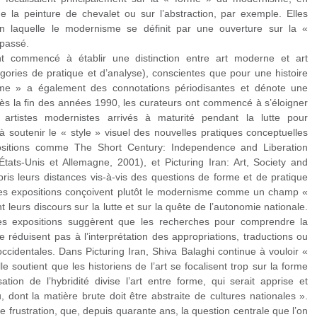
de la peinture de chevalet ou sur l’abstraction, par exemple. Elles
on laquelle le modernisme se définit par une ouverture sur la «
 passé.
nt commencé à établir une distinction entre art moderne et art
ries de pratique et d’analyse), conscientes que pour une histoire
sme » a également des connotations périodisantes et dénote une
, dès la fin des années 1990, les curateurs ont commencé à s’éloigner
 artistes modernistes arrivés à maturité pendant la lutte pour
 soutenir le « style » visuel des nouvelles pratiques conceptuelles
positions comme The Short Century: Independence and Liberation
tats-Unis et Allemagne, 2001), et Picturing Iran: Art, Society and
pris leurs distances vis-à-vis des questions de forme et de pratique
ces expositions conçoivent plutôt le modernisme comme un champ «
t leurs discours sur la lutte et sur la quête de l’autonomie nationale.
es expositions suggèrent que les recherches pour comprendre la
e réduisent pas à l’interprétation des appropriations, traductions ou
ccidentales. Dans Picturing Iran, Shiva Balaghi continue à vouloir «
 soutient que les historiens de l’art se focalisent trop sur la forme
ion de l’hybridité divise l’art entre forme, qui serait apprise et
 dont la matière brute doit être abstraite de cultures nationales ».
 frustration, que, depuis quarante ans, la question centrale que l’on