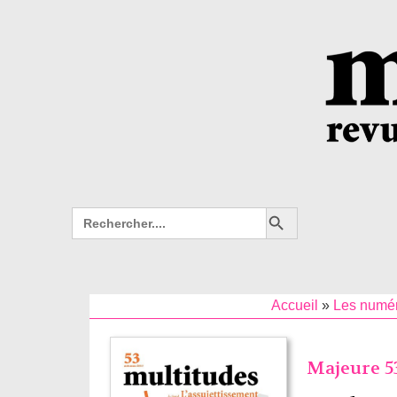
Search Button
Search
for:
Accueil
»
Les numé
Majeure 53