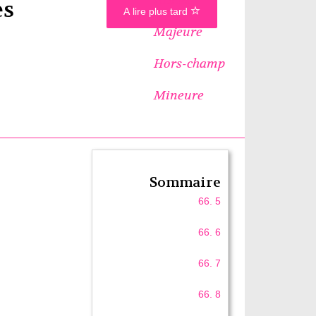
es
A lire plus tard
Majeure
Hors-champ
Mineure
Sommaire
66. 5
66. 6
66. 7
66. 8