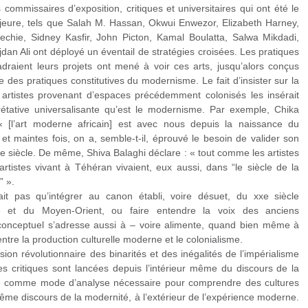
commissaires d’exposition, critiques et universitaires qui ont été le
ajeure, tels que Salah M. Hassan, Okwui Enwezor, Elizabeth Harney,
chie, Sidney Kasfir, John Picton, Kamal Boulatta, Salwa Mikdadi,
dan Ali ont déployé un éventail de stratégies croisées. Les pratiques
ncadraient leurs projets ont mené à voir ces arts, jusqu’alors conçus
des pratiques constitutives du modernisme. Le fait d’insister sur la
artistes provenant d’espaces précédemment colonisés les insérait
rétative universalisante qu’est le modernisme. Par exemple, Chika
 [l’art moderne africain] est avec nous depuis la naissance du
 maintes fois, on a, semble-t-il, éprouvé le besoin de valider son
xe siècle. De même, Shiva Balaghi déclare : « tout comme les artistes
artistes vivant à Téhéran vivaient, eux aussi, dans “le siècle de la
” ».
it pas qu’intégrer au canon établi, voire désuet, du xxe siècle
ue et du Moyen-Orient, ou faire entendre la voix des anciens
conceptuel s’adresse aussi à – voire alimente, quand bien même à
entre la production culturelle moderne et le colonialisme.
ion révolutionnaire des binarités et des inégalités de l’impérialisme
s critiques sont lancées depuis l’intérieur même du discours de la
e comme mode d’analyse nécessaire pour comprendre des cultures
e discours de la modernité, à l’extérieur de l’expérience moderne.