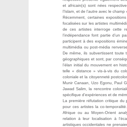
et africain(s) sont nées respecti
l’Islam, et de l’autre avec le champ «
Récemment, certaines expositions p
focalisées sur les artistes multimé
de ces artistes interroge cette 
l’indépendance font partie d’un p
participent à des expositions émi
multimédia ou post-média renverse
De même, ils subvertissent toute t
géographiques et sont, par conséqu
l’élan initial du mouvement en histo
telle « distance » vis-à-vis du colo
coloniale et la citoyenneté postco
Munir Canaan, Uzo Egonu, Paul Gui
Jawad Salim, la rencontre colonial
spécifique d’expériences et de mém
La première réfutation critique du 
pour ces artistes la co-temporalité.
Afrique ou au Moyen-Orient analy
relation à leur localisation à l’é
artistiques occidentales ne prenai