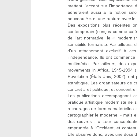
mettant l’accent sur l’importance 
adhéraient aussi à la notion sel
nouveauté » et une rupture avec le
Des expositions plus récentes o
contemporain (conçus comme catégo
de l’art normative, le « moderni
sensibilité formaliste. Par ailleurs
d’un attachement exclusif à ces
l’indépendance. Ils ont commencé à
multimédia. Par ailleurs, des ex
movements in Africa, 1945-1994 (É
Revolution (États-Unis, 2002), ont 
esthétique. Les organisateurs de 
concret » et politique, et concentren
Les publications accompagnant c
pratique artistique moderniste ne s
recadrages de formes matérielles o
cartographier le moderne » mais elle
des œuvres : « Leur conceptualisat
empruntée à l’Occident, et contenu,
Elle observe donc, avec une dose de