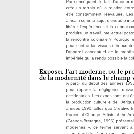
Par conséquent, le fait d’amener 
crée un terrain où la relation entr
être constamment réévaluée. Les s
africain comme sujet d’enquête int
libérer l’expérience et la connai
produire un travail intellectuel pos
la rencontre coloniale ? Pourquoi es
pour contrer les visions ethnocentri
l’appareil conceptuel de la mobil
impériale qui a rendu possible la co
Exposer l’art moderne, ou le p
de la modernité dans le champ 
À partir du début des années 1990,
pour réparer la négligence univers
occidentales. Les expositions ont 
la production culturelle de l’Afr
années 1990, telles que Creative I
Forces of Change: Artists of the Ar
(Grande-Bretagne, 1996) présentaie
modernes », ce terme servant à in
avant‑gardiste. Ces expositions s