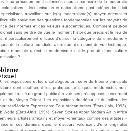
des lieux précédemment colonisés sous la bannière de la modernité
e colonialisme, décolonisation et nationalisme post-indépendant doit
pécialistes travaillant sur le(s) modernisme(s) moyen-oriental et
ellectuelle soulèvent des questions fondamentales sur les moyens de
ssance des normes et des valeurs eurocentriques. Comment peut-on
tcolonial sans perdre de vue le moment historique précis et le lieu de
t-il particulièrement efficace d’utiliser la catégorie du « moderne »
ques de la culture mondiale, alors que, d’un point de vue historique,
isation mondiale qu’est le modernisme est le produit d’une culture
lonisation ?
roblème
visuel
 les expositions et leurs catalogues ont servi de tribune principale
itaire dont souffraient les pratiques artistiques modernistes non-
également incité un grand public à revoir ses présupposés concernant
ique et du Moyen-Orient. Les expositions du début et du milieu des
mpulses/Modern Expressions: Four African Artists (États-Unis, 1993),
ab World (États-Unis, 1994), Seven Stories About Modern Art in Africa
nt leurs artistes africains et moyen-orientaux comme des artistes «
sérer ces derniers dans le discours valorisant d’une originalité
e focalisaient principalement sur la « forme » du modernisme, en