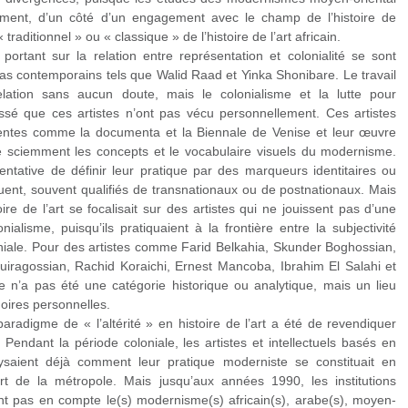
vement, d’un côté d’un engagement avec le champ de l’histoire de
 traditionnel » ou « classique » de l’histoire de l’art africain.
ortant sur la relation entre représentation et colonialité se sont
dias contemporains tels que Walid Raad et Yinka Shonibare. Le travail
relation sans aucun doute, mais le colonialisme et la lutte pour
assé que ces artistes n’ont pas vécu personnellement. Ces artistes
nentes comme la documenta et la Biennale de Venise et leur œuvre
 sciemment les concepts et le vocabulaire visuels du modernisme.
entative de définir leur pratique par des marqueurs identitaires ou
ent, souvent qualifiés de transnationaux ou de postnationaux. Mais
ire de l’art se focalisait sur des artistes qui ne jouissent pas d’une
nialisme, puisqu’ils pratiquaient à la frontière entre la subjectivité
loniale. Pour des artistes comme Farid Belkahia, Skunder Boghossian,
ragossian, Rachid Koraichi, Ernest Mancoba, Ibrahim El Salahi et
e n’a pas été une catégorie historique ou analytique, mais un lieu
oires personnelles.
paradigme de « l’altérité » en histoire de l’art a été de revendiquer
 Pendant la période coloniale, les artistes et intellectuels basés en
saient déjà comment leur pratique moderniste se constituait en
cart de la métropole. Mais jusqu’aux années 1990, les institutions
ent pas en compte le(s) modernisme(s) africain(s), arabe(s), moyen-