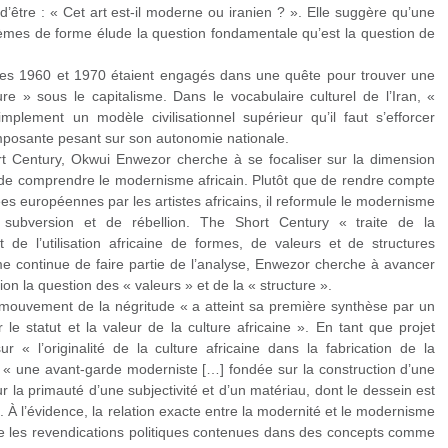
être : « Cet art est-il moderne ou iranien ? ». Elle suggère qu’une
blèmes de forme élude la question fondamentale qu’est la question de
nées 1960 et 1970 étaient engagés dans une quête pour trouver une
re » sous le capitalisme. Dans le vocabulaire culturel de l’Iran, «
mplement un modèle civilisationnel supérieur qu’il faut s’efforcer
imposante pesant sur son autonomie nationale.
 Century, Okwui Enwezor cherche à se focaliser sur la dimension
in de comprendre le modernisme africain. Plutôt que de rendre compte
ées européennes par les artistes africains, il reformule le modernisme
subversion et de rébellion. The Short Century « traite de la
 de l’utilisation africaine de formes, de valeurs et de structures
me continue de faire partie de l’analyse, Enwezor cherche à avancer
ion la question des « valeurs » et de la « structure ».
ouvement de la négritude « a atteint sa première synthèse par un
 le statut et la valeur de la culture africaine ». En tant que projet
 sur « l’originalité de la culture africaine dans la fabrication de la
 « une avant‑garde moderniste […] fondée sur la construction d’une
 la primauté d’une subjectivité et d’un matériau, dont le dessein est
». À l’évidence, la relation exacte entre la modernité et le modernisme
ue les revendications politiques contenues dans des concepts comme