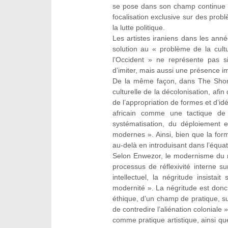
se pose dans son champ continue d’
focalisation exclusive sur des pro
la lutte politique.
Les artistes iraniens dans les an
solution au « problème de la cultu
l’Occident » ne représente pas si
d’imiter, mais aussi une présence 
De la même façon, dans The Short
culturelle de la décolonisation, af
de l’appropriation de formes et d’id
africain comme une tactique de 
systématisation, du déploiement et
modernes ». Ainsi, bien que la for
au-delà en introduisant dans l’équat
Selon Enwezor, le modernisme du m
processus de réflexivité interne sur
intellectuel, la négritude insistait
modernité ». La négritude est donc
éthique, d’un champ de pratique, sur
de contredire l’aliénation coloniale 
comme pratique artistique, ainsi q