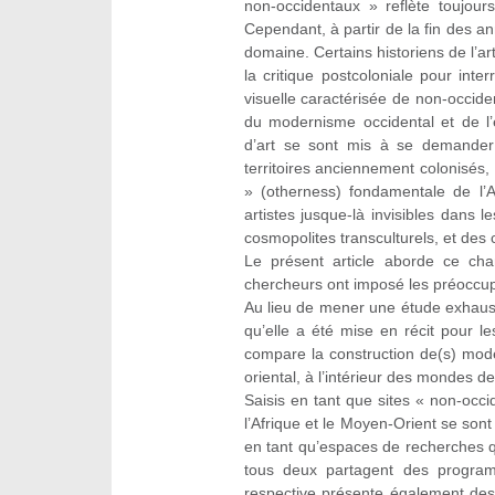
non-occidentaux » reflète toujour
Cependant, à partir de la fin des a
domaine. Certains historiens de l’
la critique postcoloniale pour int
visuelle caractérisée de non‑occiden
du modernisme occidental et de l’e
d’art se sont mis à se demander 
territoires anciennement colonisés,
» (otherness) fondamentale de l’
artistes jusque-là invisibles dans 
cosmopolites transculturels, et des 
Le présent article aborde ce ch
chercheurs ont imposé les préoccupat
Au lieu de mener une étude exhaustiv
qu’elle a été mise en récit pour les
compare la construction de(s) mode
oriental, à l’intérieur des mondes de 
Saisis en tant que sites « non-occ
l’Afrique et le Moyen-Orient se sont 
en tant qu’espaces de recherches q
tous deux partagent des programm
respective présente également de