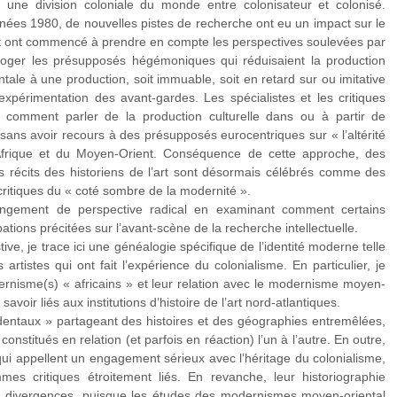
s une division coloniale du monde entre colonisateur et colonisé.
nnées 1980, de nouvelles pistes de recherche ont eu un impact sur le
art ont commencé à prendre en compte les perspectives soulevées par
erroger les présupposés hégémoniques qui réduisaient la production
tale à une production, soit immuable, soit en retard sur ou imitative
xpérimentation des avant-gardes. Les spécialistes et les critiques
comment parler de la production culturelle dans ou à partir de
 sans avoir recours à des présupposés eurocentriques sur « l’altérité
Afrique et du Moyen-Orient. Conséquence de cette approche, des
les récits des historiens de l’art sont désormais célébrés comme des
critiques du « coté sombre de la modernité ».
angement de perspective radical en examinant comment certains
ions précitées sur l’avant-scène de la recherche intellectuelle.
e, je trace ici une généalogie spécifique de l’identité moderne telle
 artistes qui ont fait l’expérience du colonialisme. En particulier, je
rnisme(s) « africains » et leur relation avec le modernisme moyen-
savoir liés aux institutions d’histoire de l’art nord-atlantiques.
identaux » partageant des histoires et des géographies entremêlées,
constitués en relation (et parfois en réaction) l’un à l’autre. En outre,
ui appellent un engagement sérieux avec l’héritage du colonialisme,
es critiques étroitement liés. En revanche, leur historiographie
s divergences, puisque les études des modernismes moyen-oriental