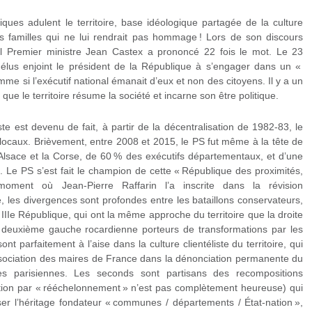
tiques adulent le territoire, base idéologique partagée de la culture
es familles qui ne lui rendrait pas hommage ! Lors de son discours
ctuel Premier ministre Jean Castex a prononcé 22 fois le mot. Le 23
lus enjoint le président de la République à s’engager dans un «
me si l’exécutif national émanait d’eux et non des citoyens. Il y a un
que le territoire résume la société et incarne son être politique.
iste est devenu de fait, à partir de la décentralisation de 1982-83, le
s locaux. Brièvement, entre 2008 et 2015, le PS fut même à la tête de
l’Alsace et la Corse, de 60 % des exécutifs départementaux, et d’une
. Le PS s’est fait le champion de cette « République des proximités,
 moment où Jean-Pierre Raffarin l’a inscrite dans la révision
é, les divergences sont profondes entre les bataillons conservateurs,
III
e
République, qui ont la même approche du territoire que la droite
e la deuxième gauche rocardienne porteurs de transformations par les
nt parfaitement à l’aise dans la culture clientéliste du territoire, qui
sociation des maires de France dans la dénonciation permanente du
tes parisiennes. Les seconds sont partisans des recompositions
tion par « rééchelonnement » n’est pas complètement heureuse) qui
sser l’héritage fondateur « communes / départements / État-nation »,