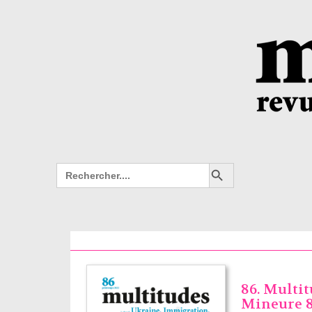
Search Button
Search
for:
86. Multi
Mineure 86