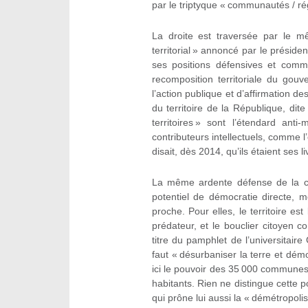
par le triptyque « communautés / rég
La droite est traversée par le m
territorial » annoncé par le préside
ses positions défensives et commun
recomposition territoriale du go
l’action publique et d’affirmation d
du territoire de la République, dit
territoires » sont l’étendard ant
contributeurs intellectuels, comme l
disait, dès 2014, qu’ils étaient ses l
La même ardente défense de la co
potentiel de démocratie directe, mo
proche. Pour elles, le territoire est
prédateur, et le bouclier citoyen co
titre du pamphlet de l’universitair
faut « désurbaniser la terre et démond
ici le pouvoir des 35 000 communes
habitants. Rien ne distingue cette p
qui prône lui aussi la « démétropol