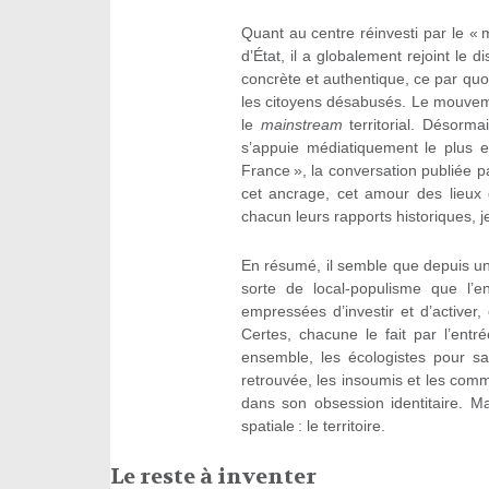
Quant au centre réinvesti par le « m
d’État, il a globalement rejoint le d
concrète et authentique, ce par quoi l
les citoyens désabusés. Le mouveme
le
mainstream
territorial. Désorma
s’appuie médiatiquement le plus 
France », la conversation publiée 
cet ancrage, cet amour des lieux
chacun leurs rapports historiques, j
En résumé, il semble que depuis une
sorte de local-populisme que l’e
empressées d’investir et d’activer,
Certes, chacune le fait par l’ent
ensemble, les écologistes pour sa
retrouvée, les insoumis et les comm
dans son obsession identitaire. M
spatiale : le territoire.
Le reste à inventer