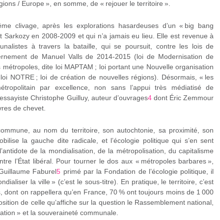
ions / Europe », en somme, de « rejouer le territoire ».
ême clivage, après les explorations hasardeuses d’un « big bang
nt Sarkozy en 2008-2009 et qui n’a jamais eu lieu. Elle est revenue à
alistes à travers la bataille, qui se poursuit, contre les lois de
uvernement de Manuel Valls de 2014-2015 (loi de Modernisation de
es métropoles, dite loi MAPTAM ; loi portant une Nouvelle organisation
e loi NOTRE ; loi de création de nouvelles régions). Désormais, « les
i-métropolitain par excellence, non sans l’appui très médiatisé de
’essayiste Christophe Guilluy, auteur d’ouvrages
4
dont Éric Zemmour
ivres de chevet.
mmune, au nom du territoire, son autochtonie, sa proximité, son
bilise la gauche dite radicale, et l’écologie politique qui s’en sent
 l’antidote de la mondialisation, de la métropolisation, du capitalisme
ntre l’État libéral. Pour tourner le dos aux « métropoles barbares »,
e Guillaume Faburel
5
primé par la Fondation de l’écologie politique, il
ialiser la ville » (c’est le sous-titre). En pratique, le territoire, c’est
, dont on rappellera qu’en France, 70 % ont toujours moins de 1 000
osition de celle qu’affiche sur la question le Rassemblement national,
isation » et la souveraineté communale.