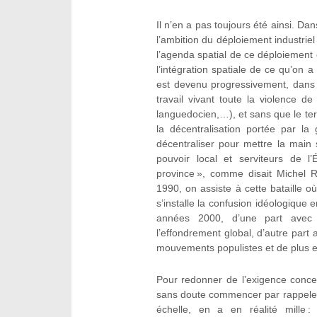
Il n’en a pas toujours été ainsi. Da
l’ambition du déploiement industri
l’agenda spatial de ce déploiement c
l’intégration spatiale de ce qu’on a
est devenu progressivement, dans 
travail vivant toute la violence de
languedocien,…), et sans que le terri
la décentralisation portée par la
décentraliser pour mettre la main 
pouvoir local et serviteurs de l
province », comme disait Michel 
1990, on assiste à cette bataille o
s’installe la confusion idéologique 
années 2000, d’une part avec l
l’effondrement global, d’autre part a
mouvements populistes et de plus e
Pour redonner de l’exigence concep
sans doute commencer par rappeler d
échelle, en a en réalité mille 