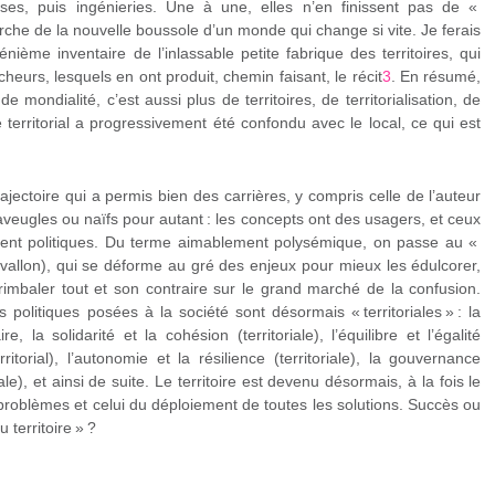
rtises, puis ingénieries. Une à une, elles n’en finissent pas de «
herche de la nouvelle boussole d’un monde qui change si vite. Je ferais
nième inventaire de l’inlassable petite fabrique des territoires, qui
heurs, lesquels en ont produit, chemin faisant, le récit
3
. En résumé,
 mondialité, c’est aussi plus de territoires, de territorialisation, de
le territorial a progressivement été confondu avec le local, ce qui est
jectoire qui a permis bien des carrières, y compris celle de l’auteur
veugles ou naïfs pour autant : les concepts ont des usagers, et ceux
ment politiques. Du terme aimablement polysémique, on passe au «
allon), qui se déforme au gré des enjeux pour mieux les édulcorer,
rimbaler tout et son contraire sur le grand marché de la confusion.
 politiques posées à la société sont désormais « territoriales » : la
re, la solidarité et la cohésion (territoriale), l’équilibre et l’égalité
rritorial), l’autonomie et la résilience (territoriale), la gouvernance
riale), et ainsi de suite. Le territoire est devenu désormais, à la fois le
s problèmes et celui du déploiement de toutes les solutions. Succès ou
 territoire » ?