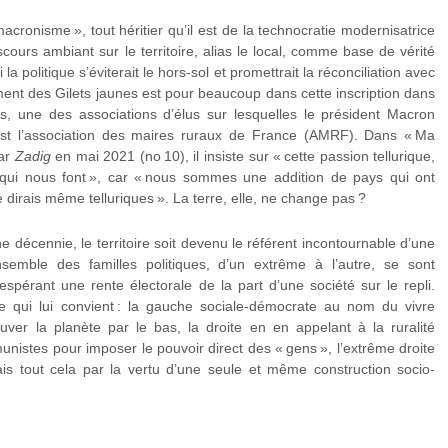
acronisme », tout héritier qu’il est de la technocratie modernisatrice
iscours ambiant sur le territoire, alias le local, comme base de vérité
a politique s’éviterait le hors-sol et promettrait la réconciliation avec
nt des Gilets jaunes est pour beaucoup dans cette inscription dans
is, une des associations d’élus sur lesquelles le président Macron
est l’association des maires ruraux de France (AMRF). Dans « Ma
par
Zadig
en mai 2021 (n
o
10), il insiste sur « cette passion tellurique,
 qui nous font », car « nous sommes une addition de pays qui ont
e dirais même telluriques ». La terre, elle, ne change pas ?
 décennie, le territoire soit devenu le référent incontournable d’une
nsemble des familles politiques, d’un extrême à l’autre, se sont
 espérant une rente électorale de la part d’une société sur le repli.
rée qui lui convient : la gauche sociale-démocrate au nom du vivre
uver la planète par le bas, la droite en en appelant à la ruralité
unistes pour imposer le pouvoir direct des « gens », l’extrême droite
ais tout cela par la vertu d’une seule et même construction socio-