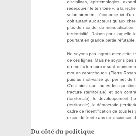
disciplines, épistémologies, expe
redécouvrir le territoire », à la rec
volontairement l’économie ici d’un é
doit autant aux acteurs qu’aux cherc
plus de monde, de mondialisation, de
territorialité. Raison pour laquelle 
pourtant en grande partie réfutable.
Ne soyons pas ingrats avec cette tra
de ces lignes. Mais ne soyons pas a
du mot « territoire » sont éminem
mot en caoutchouc » (Pierre Rosanv
puis au mot-valise qui permet de t
C’est ainsi que toutes les questions
fracture (territoriale) et son contrai
(territoriale), le développement (te
(territoriale), la démocratie (territo
cadre de l’identification de tous le
excès de trente ans de « sciences du
Du côté du politique