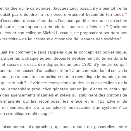
et fondée qui le caractérise, Jacques Lévy posait, il y a bientôt trente
oulait pas entendre : a-t-on encore vraiment besoin du territoire
1
?
’inscription des sociétés dans l’espace qui dit le mieux ce qu’est en
aphique », leur rapport au monde en toutes ses échelles ? Quelques
 Lévy et son collègue Michel Lussault, ne proposaient pourtant pas
« territoire » de leur fameux dictionnaire de l’espace des sociétés
2
.
 sujet ne commence sans rappeler que le concept est polysémique,
ela a permis à chaque auteur, depuis le déploiement du terme dans le
t sociales, c’est-à-dire depuis les années 1980, d’y mettre ce qu’il
onstruction sociale d’un collectif référé à un contexte dont il cultive la
retour ; ou la construction politique qui en revendique le mandat, donc
ue qui s’en suit ? L’évidence écosystémique des lieux et des liens de la
e ; ou l’atmosphère productive générée par un jeu d’acteurs locaux qui
 des agencements matériels et idéels qui stabilisent des portions de
 permanente qui les recompose, les efface et en fait advenir de
ci et maintenant », ou la complexité multiscalaire d’un système ? Le
ion scientifique multi-usage !
foisonnement d’approches, qui sont autant de passerelles entre