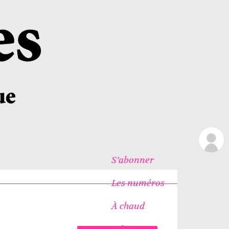
S’abonner
Les numéros
À chaud
Icônes