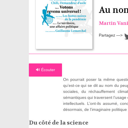
Au nom
Martin Van
Partagez —>
🔊 Écouter
On pourrait poser la même questio
qu’est-ce qui se dit au nom du peupl
sociales, du réchauffement clima
sémantiques qui traversent l’usag
intellectuels. L’ont-ils assumé, c
désormais, de l’imaginaire politique e
Du côté de la science