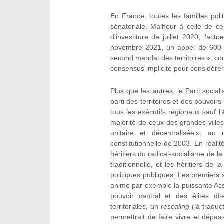
En France, toutes les familles poli
sénatoriale. Malheur à celle de c
d’investiture de juillet 2020, l’a
novembre 2021, un appel de 600 é
second mandat des territoires », com
consensus implicite pour considérer 
Plus que les autres, le Parti social
parti des territoires et des pouvoir
tous les exécutifs régionaux sauf 
majorité de ceux des grandes villes
unitaire et décentralisée », au
constitutionnelle de 2003. En réalit
héritiers du radical-socialisme de la 
traditionnelle, et les héritiers d
politiques publiques. Les premiers so
anime par exemple la puissante As
pouvoir central et des élites di
territoriales, un
rescaling
(la traduc
permettrait de faire vivre et dépa