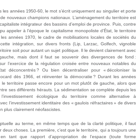
ns les années 1950-60, le mot s’écrit uniquement au singulier et porte
el de nouveaux champions nationaux. L’aménagement du territoire est
apitaliste intégrateur des bassins d’emploi de province. Puis, contre
 pu appeler à l’époque le capitalisme monopoliste d’État, le territoire
les années 1970, le cadre de mobilisations locales de sociétés du
 cette intégration, sur divers fronts (Lip, Larzac, Golfech, vignoble
toire soit pour autant un sujet politique. Il le devient clairement avec
 gauche, mais dont il faut se souvenir des divergences de fond :
sur l’exercice de la régulation croisée entre nouveaux notables du
’État déconcentrés ? Ou bien décentraliser pour « décoloniser la
Rocard dès 1966, et réinventer la démocratie ? Durant les années
ù le territoire passe encore pour un mot plutôt de gauche, alors que
entre ses différents hérauts. La sédimentation se complète depuis les
’investissement écologique du territoire comme alternative à
vec l’investissement identitaire des « gaulois réfractaires » de divers
n plus clairement néofascistes.
tuelle au terme, en même temps que de la clarté politique, il faut
eux choses. La première, c’est que le territoire, qui a toujours une
: en tant que rapport d’appropriation de l’espace (toute forme