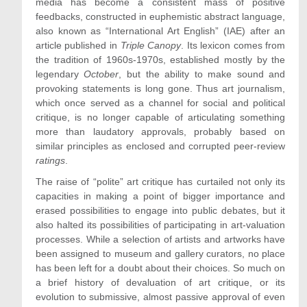
media has become a consistent mass of positive
feedbacks, constructed in euphemistic abstract language,
also known as “International Art English” (IAE) after an
article published in
Triple Canopy
. Its lexicon comes from
the tradition of 1960s-1970s, established mostly by the
legendary
October
, but the ability to make sound and
provoking statements is long gone. Thus art journalism,
which once served as a channel for social and political
critique, is no longer capable of articulating something
more than laudatory approvals, probably based on
similar principles as enclosed and corrupted peer-review
ratings
.
The raise of “polite” art critique has curtailed not only its
capacities in making a point of bigger importance and
erased possibilities to engage into public debates, but it
also halted its possibilities of participating in art-valuation
processes. While a selection of artists and artworks have
been assigned to museum and gallery curators, no place
has been left for a doubt about their choices. So much on
a brief history of devaluation of art critique, or its
evolution to submissive, almost passive approval of even