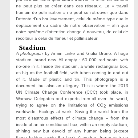
ne peut plus se créer dans ces réseaux. Le « travail
humain de pollinisation » ne peut se retrouver que dans
l’attente d’un bouleversement, celui du même type que le
déplacement du cadre de notre observation – afin que
notre système d’attention change à nouveau, de celui de
récolteur à celui de flâneur et pollinisateur.
Stadium
A photograph
by Armin Linke and Giulia Bruno. A huge
stadium, brand new. All empty : 60 000 red seats, with
no-one in it. Inside the stadium, a white rectangular box,
as big as the football field, with tubes coming in and out
of it. Made of plastic and tin. This photograph is a
document, but also an allegory. This is where the 2013
UN Climate Change Conference (CCC) took place, in
Warsaw. Delegates and experts from all over the world,
trying to agree on the limitations of CO
emissions
2
worldwide. Ecology at work. Saving the world from the
most disastrous effects of climate change – from the
inside of an air-conditioned box, within an empty stadium,
shining new but devoid of any human being (except
those hidden inside the box). A modern forum with no