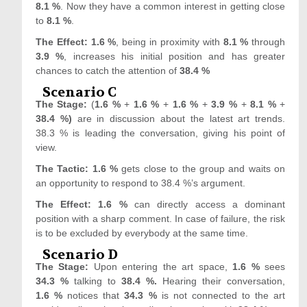
8.1 %
. Now they have a common interest in getting close
to
8.1 %
.
The Effect: 1.6 %
, being in proximity with
8.1 %
through
3.9 %
, increases his initial position and has greater
chances to catch the attention of
38.4 %
Scenario C
The Stage:
(
1.6 %
+
1.6 %
+
1.6 %
+
3.9 %
+
8.1 %
+
38.4 %)
are in discussion about the latest art trends.
38.3 % is leading the conversation, giving his point of
view.
The Tactic: 1.6 %
gets close to the group and waits on
an opportunity to respond to 38.4 %’s argument.
The Effect: 1.6 %
can directly access a dominant
position with a sharp comment. In case of failure, the risk
is to be excluded by everybody at the same time.
Scenario D
The Stage:
Upon entering the art space,
1.6 %
sees
34.3 %
talking to
38.4 %.
Hearing their conversation,
1.6 %
notices that
34.3 %
is not connected to the art