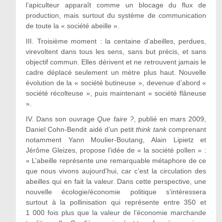
l’apiculteur apparaît comme un blocage du flux de
production, mais surtout du système de communication
de toute la « société abeille ».
III. Troisième moment : la centaine d’abeilles, perdues,
virevoltent dans tous les sens, sans but précis, et sans
objectif commun. Elles dérivent et ne retrouvent jamais le
cadre déplacé seulement un mètre plus haut. Nouvelle
évolution de la « société butineuse », devenue d’abord «
société récolteuse », puis maintenant « société flâneuse
».
IV. Dans son ouvrage
Que faire ?
,
publié en mars 2009,
Daniel Cohn-Bendit aidé d’un petit
think tank
comprenant
notamment Yann Moulier-Boutang, Alain Lipietz et
Jérôme Gleizes, propose l’idée de « la société pollen » :
« L’abeille représente une remarquable métaphore de ce
que nous vivons aujourd’hui, car c’est la circulation des
abeilles qui en fait la valeur. Dans cette perspective, une
nouvelle écologie/économie politique s’intéressera
surtout à la pollinisation qui représente entre 350 et
1 000 fois plus que la valeur de l’économie marchande