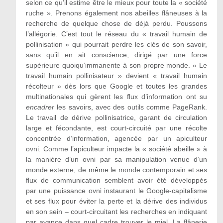
selon ce qu’il estime être le mieux pour toute la « société
ruche ». Prenons également nos abeilles flâneuses à la
recherche de quelque chose de déjà perdu. Poussons
l’allégorie. C’est tout le réseau du « travail humain de
pollinisation » qui pourrait perdre les clés de son savoir,
sans qu’il en ait conscience, dirigé par une force
supérieure quoiqu’immanente à son propre monde. « Le
travail humain pollinisateur » devient « travail humain
récolteur » dès lors que Google et toutes les grandes
multinationales qui gèrent les flux d’information ont su
encadrer
les savoirs, avec des outils comme PageRank.
Le travail de dérive pollinisatrice, garant de circulation
large et fécondante, est court-circuité par une récolte
concentrée d’information, agencée par un apiculteur
ovni. Comme l’apiculteur impacte la « société abeille » à
la manière d’un ovni par sa manipulation venue d’un
monde externe, de même le monde contemporain et ses
flux de communication semblent avoir été développés
par une puissance ovni instaurant le Google-capitalisme
et ses flux pour éviter la perte et la dérive des individus
en son sein – court-circuitant les recherches en indiquant
par avance dans quel cadre trouver le miel. La flânerie