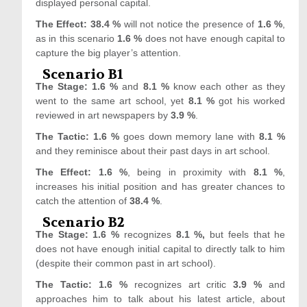
displayed personal capital.
The Effect: 38.4 %
will not notice the presence of
1.6 %
,
as in this scenario
1.6 %
does not have enough capital to
capture the big player’s attention.
Scenario B1
The Stage: 1.6 %
and
8.1 %
know each other as they
went to the same art school, yet
8.1 %
got his worked
reviewed in art newspapers by
3.9 %
.
The Tactic: 1.6 %
goes down memory lane with
8.1 %
and they reminisce about their past days in art school.
The Effect: 1.6 %
, being in proximity with
8.1 %
,
increases his initial position and has greater chances to
catch the attention of
38.4 %
.
Scenario B2
The Stage: 1.6 %
recognizes
8.1 %,
but feels that he
does not have enough initial capital to directly talk to him
(despite their common past in art school).
The Tactic: 1.6 %
recognizes art critic
3.9 %
and
approaches him to talk about his latest article, about