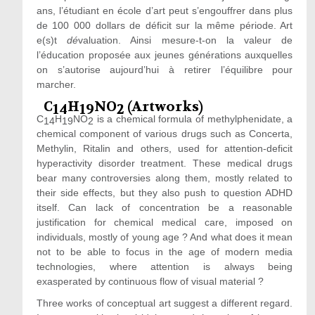
ans, l’étudiant en école d’art peut s’engouffrer dans plus
de 100 000 dollars de déficit sur la même période. Art
e(s)t
dé
valuation. Ainsi mesure-t-on la valeur de
l’éducation proposée aux jeunes générations auxquelles
on s’autorise aujourd’hui à retirer l’équilibre pour
marcher.
C
H
NO
(Artworks)
14
19
2
C
H
NO
is a chemical formula of methylphenidate, a
14
19
2
chemical component of various drugs such as Concerta,
Methylin, Ritalin and others, used for attention-deficit
hyperactivity disorder treatment. These medical drugs
bear many controversies along them, mostly related to
their side effects, but they also push to question ADHD
itself. Can lack of concentration be a reasonable
justification for chemical medical care, imposed on
individuals, mostly of young age ? And what does it mean
not to be able to focus in the age of modern media
technologies, where attention is always being
exasperated by continuous flow of visual material ?
Three works of conceptual art suggest a different regard.