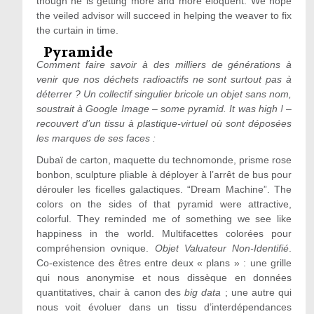
though he is getting more and more eloquent. We hope
the veiled advisor will succeed in helping the weaver to fix
the curtain in time.
Pyramide
Comment faire savoir à des milliers de générations à
venir que nos déchets radioactifs ne sont surtout pas à
déterrer ? Un collectif singulier bricole un objet sans nom,
soustrait à Google Image – some pyramid. It was high ! –
recouvert d’un tissu à plastique-virtuel où sont déposées
les marques de ses faces :
Dubaï de carton, maquette du technomonde, prisme rose
bonbon, sculpture pliable à déployer à l’arrêt de bus pour
dérouler les ficelles galactiques. “Dream Machine”. The
colors on the sides of that pyramid were attractive,
colorful. They reminded me of something we see like
happiness in the world. Multifacettes colorées pour
compréhension ovnique.
Objet Valuateur Non-Identifié
.
Co-existence des êtres entre deux « plans » : une grille
qui nous anonymise et nous dissèque en données
quantitatives, chair à canon des
big data
; une autre qui
nous voit évoluer dans un tissu d’interdépendances