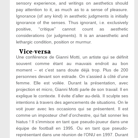
sensory experience, and writings on aesthetics should
pay attention to it, as much as to a sense of pleasure.
Ignorance (of any kind) in aesthetic judgments is initially
ignorance of the senses. Thus ignorant, i.e. exclusively
positive, “critique” cannot count as aesthetic
considerations (or judgments). It is an anaesthetic and
lethargic condition, position or murmur.
Vice-versa
Une conférence de Gianni Motti, un artiste qui se définit
souvent comme étant au mauvais endroit au bon
moment – et c’est sans doute déjà trop. Plus de 200
personnes devant son estrade. On s’assied à côté d’une
femme. Elle est voilée. Durant la présentation, avec
projection et micro, Gianni Motti parle de son travail. Il en
explique le contexte. Il évite d’aller au-delà. Il sculpte ses
intentions à travers des agencements de situations. On le
voit jouer avec les occasions qui se présentent. Il est
comme un imposteur chef d’orchestre, qui fait sonner les
hiatus ! Il s’immisce en tant que pseudo-joueur dans une
équipe de football en 1995. Ou en tant que pseudo-
représentant dans une réunion de l’ONU
en 1997. Durant