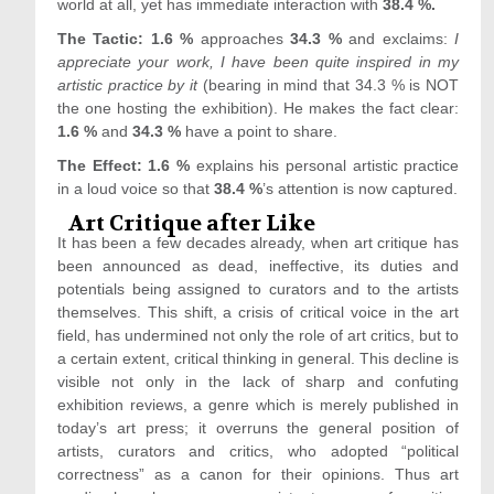
world at all, yet has immediate interaction with
38.4 %.
The Tactic: 1.6 %
approaches
34.3 %
and exclaims:
I
appreciate your work, I have been quite inspired in my
artistic practice by it
(bearing in mind that 34.3 % is NOT
the one hosting the exhibition). He makes the fact clear:
1.6 %
and
34.3 %
have a point to share.
The Effect: 1.6 %
explains his personal artistic practice
in a loud voice so that
38.4 %
’s attention is now captured.
Art Critique after Like
It has been a few decades already, when art critique has
been announced as dead, ineffective, its duties and
potentials being assigned to curators and to the artists
themselves. This shift, a crisis of critical voice in the art
field, has undermined not only the role of art critics, but to
a certain extent, critical thinking in general. This decline is
visible not only in the lack of sharp and confuting
exhibition reviews, a genre which is merely published in
today’s art press; it overruns the general position of
artists, curators and critics, who adopted “political
correctness” as a canon for their opinions. Thus art