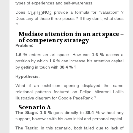
types of experiences and self-awareness.
Does C
H
NO
provide a formula for “valuation” ?
14
19
2
Does any of these three pieces ? If they don’t, what does
?
Mediate attention in an art space –
of competency strategy
Problem:
1.6 %
enters an art space. How can
1.6 %
access a
position by which
1.6 %
can increase his attention capital
by getting in touch with
38.4 %
?
Hypothesis
:
What if an exhibition opening displayed the same
relational patterns featured on Felipe Micaroni Lalli’s
illustrative diagram for Google PageRank ?
Scenario A
The Stage: 1.6 %
goes directly to
38.4 %
without any
support,
however with his own initial and personal capital.
The Tactic:
In this scenario, both failed due to lack of