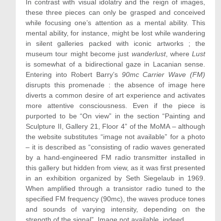
In contrast with visual idolatry and the reign of images,
these three pieces can only be grasped and conceived
while focusing one’s attention as a mental ability. This
mental ability, for instance, might be lost while wandering
in silent galleries packed with iconic artworks ; the
museum tour might become just
wanderlust
, where
Lust
is somewhat of a bidirectional gaze in Lacanian sense.
Entering into Robert Barry’s
90mc Carrier Wave (FM)
disrupts this promenade : the absence of image here
diverts a common desire of art experience and activates
more attentive consciousness. Even if the piece is
purported to be “On view” in the section “Painting and
Sculpture II, Gallery 21, Floor 4” of the MoMA – although
the website substitutes “image not available” for a photo
– it is described as “consisting of radio waves generated
by a hand-engineered FM radio transmitter installed in
this gallery but hidden from view, as it was first presented
in an exhibition organized by Seth Siegelaub in 1969.
When amplified through a transistor radio tuned to the
specified FM frequency (90mc), the waves produce tones
and sounds of varying intensity, depending on the
strength of the signal”. Image not available, indeed.