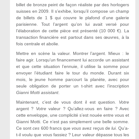
billet de bronze peint de façon réaliste par des horlogers
suisses en 2009. Il s’exhibe, lorsqu’il compose un champ
de billets de 1 $ qui couvre le plafond d’une galerie
parisienne. Tout l’argent qu’on lui avait versé pour
l’élaboration de cette pièce est présenté (10 000 €). La
transaction financière est partout dans ses œuvres, à la
fois centrale et abolie.
Mettre en scène la valeur. Montrer l’argent. Mieux : le
faire agir. Lorsqu’un financement lui accorde un assistant
et que cette situation l’ennuie, il utilise la somme pour
envoyer l’étudiant faire le tour du monde. Durant six
mois, le jeune homme parcourt la planète, avec pour
seule obligation de porter un t-shirt avec l’inscription
Gianni Motti assistant
.
Maintenant, c’est de vous dont il est question.
Votre
argent ?
Votre
valeur ? Qu’allez-vous en faire ? Avec
cette enveloppe, une complicité s’est nouée entre vous et
Gianni Motti. Ce n’est pas simplement une belle somme.
Ce sont
ces
600 francs que
vous
avez reçus de
lui
. Qu’a-
t-il voulu que vous fassiez ? Leur valeur dépasse tous les