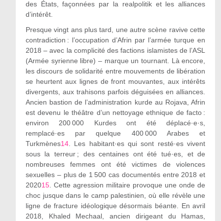
des États, façonnées par la realpolitik et les alliances
d’intérêt.
Presque vingt ans plus tard, une autre scène ravive cette
contradiction : l’occupation d’Afrin par l’armée turque en
2018 – avec la complicité des factions islamistes de l’ASL
(Armée syrienne libre) – marque un tournant. Là encore,
les discours de solidarité entre mouvements de libération
se heurtent aux lignes de front mouvantes, aux intérêts
divergents, aux trahisons parfois déguisées en alliances.
Ancien bastion de l’administration kurde au Rojava, Afrin
est devenu le théâtre d’un nettoyage ethnique de facto :
environ 200 000 Kurdes ont été déplacé·e·s,
remplacé·es par quelque 400 000 Arabes et
Turkmènes
14
. Les habitant·es qui sont resté·es vivent
sous la terreur ; des centaines ont été tué·es, et de
nombreuses femmes ont été victimes de violences
sexuelles – plus de 1 500 cas documentés entre 2018 et
2020
15
. Cette agression militaire provoque une onde de
choc jusque dans le camp palestinien, où elle révèle une
ligne de fracture idéologique désormais béante. En avril
2018, Khaled Mechaal, ancien dirigeant du Hamas,