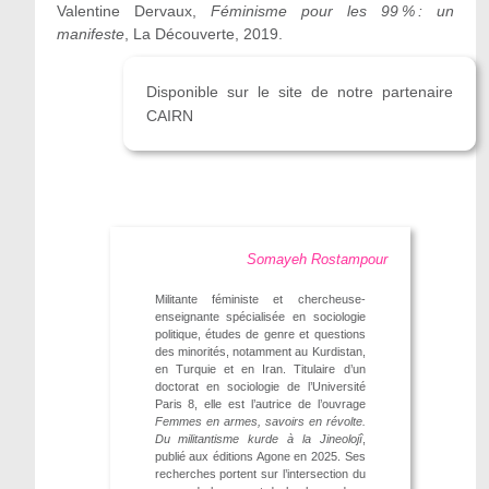
Valentine Dervaux,
Féminisme pour les 99 % : un
manifeste
, La Découverte, 2019.
Disponible sur le site de notre partenaire
CAIRN
Somayeh Rostampour
Militante féministe et chercheuse-
enseignante spécialisée en sociologie
politique, études de genre et questions
des minorités, notamment au Kurdistan,
en Turquie et en Iran. Titulaire d’un
doctorat en sociologie de l’Université
Paris 8, elle est l’autrice de l’ouvrage
Femmes en armes, savoirs en révolte.
Du militantisme kurde à la Jineolojî
,
publié aux éditions Agone en 2025. Ses
recherches portent sur l’intersection du