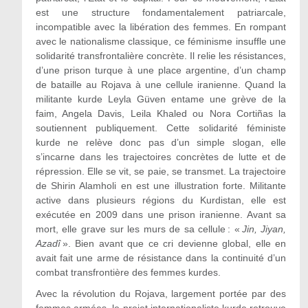
est une structure fondamentalement patriarcale,
incompatible avec la libération des femmes. En rompant
avec le nationalisme classique, ce féminisme insuffle une
solidarité transfrontalière concrète. Il relie les résistances,
d’une prison turque à une place argentine, d’un champ
de bataille au Rojava à une cellule iranienne. Quand la
militante kurde Leyla Güven entame une grève de la
faim, Angela Davis, Leila Khaled ou Nora Cortiñas la
soutiennent publiquement. Cette solidarité féministe
kurde ne relève donc pas d’un simple slogan, elle
s’incarne dans les trajectoires concrètes de lutte et de
répression. Elle se vit, se paie, se transmet. La trajectoire
de Shirin Alamholi en est une illustration forte. Militante
active dans plusieurs régions du Kurdistan, elle est
exécutée en 2009 dans une prison iranienne. Avant sa
mort, elle grave sur les murs de sa cellule : «
Jin, Jiyan,
Azadî
». Bien avant que ce cri devienne global, elle en
avait fait une arme de résistance dans la continuité d’un
combat transfrontière des femmes kurdes.
Avec la révolution du Rojava, largement portée par des
femmes armées, le projet internationaliste kurde retrouve