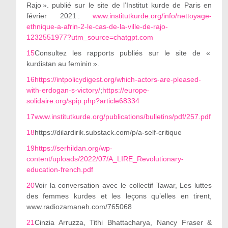
Rajo
»
. publié sur le site de l’Institut kurde de Paris en
février 2021 :
www.institutkurde.org/info/nettoyage-
ethnique-a-afrin-2-le-cas-de-la-ville-de-rajo-
1232551977?utm_source=chatgpt.com
15
Consultez les rapports publiés sur le site de «
kurdistan au feminin
».
16
https://intpolicydigest.org/which-actors-are-pleased-
with-erdogan-s-victory/
;
https://europe-
solidaire.org/spip.php?article68334
17
www.institutkurde.org/publications/bulletins/pdf/257.pdf
18
https://dilardirik.substack.com/p/a-self-critique
19
https://serhildan.org/wp-
content/uploads/2022/07/A_LIRE_Revolutionary-
education-french.pdf
20
Voir la conversation avec le collectif Tawar, Les luttes
des femmes kurdes et les leçons qu’elles en tirent,
www.radiozamaneh.com/765068
21
Cinzia Arruzza, Tithi Bhattacharya, Nancy Fraser &