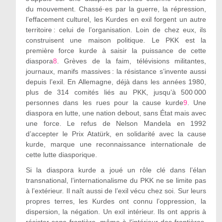
du mouvement. Chassé·es par la guerre, la répression,
l’effacement culturel, les Kurdes en exil forgent un autre
territoire : celui de l’organisation. Loin de chez eux, ils
construisent une maison politique. Le PKK est la
première force kurde à saisir la puissance de cette
diaspora
8
. Grèves de la faim, télévisions militantes,
journaux, manifs massives : la résistance s’invente aussi
depuis l’exil. En Allemagne, déjà dans les années 1980,
plus de 314 comités liés au PKK, jusqu’à 500 000
personnes dans les rues pour la cause kurde
9
. Une
diaspora en lutte, une nation debout, sans État mais avec
une force. Le refus de Nelson Mandela en 1992
d’accepter le Prix Atatürk, en solidarité avec la cause
kurde, marque une reconnaissance internationale de
cette lutte diasporique.
Si la diaspora kurde a joué un rôle clé dans l’élan
transnational, l’internationalisme du PKK ne se limite pas
à l’extérieur. Il naît aussi de l’exil vécu chez soi. Sur leurs
propres terres, les Kurdes ont connu l’oppression, la
dispersion, la négation. Un exil intérieur. Ils ont appris à
résister sans frontière, même à l’intérieur des frontières.