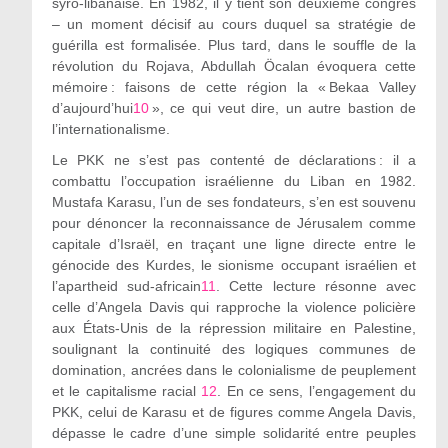
syro-libanaise. En 1982, il y tient son deuxième congrès
– un moment décisif au cours duquel sa stratégie de
guérilla est formalisée. Plus tard, dans le souffle de la
révolution du Rojava, Abdullah Öcalan évoquera cette
mémoire : faisons de cette région la « Bekaa Valley
d’aujourd’hui
10
», ce qui veut dire, un autre bastion de
l’internationalisme.
Le PKK ne s’est pas contenté de déclarations : il a
combattu l’occupation israélienne du Liban en 1982.
Mustafa Karasu, l’un de ses fondateurs, s’en est souvenu
pour dénoncer la reconnaissance de Jérusalem comme
capitale d’Israël, en traçant une ligne directe entre le
génocide des Kurdes, le sionisme occupant israélien et
l’apartheid sud-africain
11
. Cette lecture résonne avec
celle d’Angela Davis qui rapproche la violence policière
aux États-Unis de la répression militaire en Palestine,
soulignant la continuité des logiques communes de
domination, ancrées dans le colonialisme de peuplement
et le capitalisme racial
12
. En ce sens, l’engagement du
PKK, celui de Karasu et de figures comme Angela Davis,
dépasse le cadre d’une simple solidarité entre peuples