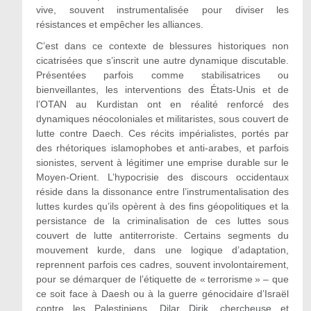
vive, souvent instrumentalisée pour diviser les
résistances et empêcher les alliances.
C’est dans ce contexte de blessures historiques non
cicatrisées que s’inscrit une autre dynamique discutable.
Présentées parfois comme stabilisatrices ou
bienveillantes, les interventions des États-Unis et de
l’OTAN au Kurdistan ont en réalité renforcé des
dynamiques néocoloniales et militaristes, sous couvert de
lutte contre Daech. Ces récits impérialistes, portés par
des rhétoriques islamophobes et anti-arabes, et parfois
sionistes, servent à légitimer une emprise durable sur le
Moyen-Orient. L’hypocrisie des discours occidentaux
réside dans la dissonance entre l’instrumentalisation des
luttes kurdes qu’ils opèrent à des fins géopolitiques et la
persistance de la criminalisation de ces luttes sous
couvert de lutte antiterroriste. Certains segments du
mouvement kurde, dans une logique d’adaptation,
reprennent parfois ces cadres, souvent involontairement,
pour se démarquer de l’étiquette de « terrorisme » – que
ce soit face à Daesh ou à la guerre génocidaire d’Israël
contre les Palestiniens. Dilar Dirik, chercheuse et