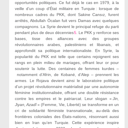
opportunités politiques. Ce fut déjà le cas en 1979, à la
veille d’un coup d’État militaire en Turquie : lorsque de
nombreux cadres du PKK, dont Sakine Cansız, furent
arrêtés, Abdullah Öcalan fuit vers Damas avec quelques
compagnons. La Syrie devient le principal refuge du parti
pendant plus de deux décennies
5
. Le PKK y renforce ses
bases, tisse des alliances avec des groupes
révolutionnaires arabes, palestiniens et libanais, et
approfondit sa politique internationaliste. En Syrie, la
popularité du PKK est telle que certains rejoignent ses
rangs en plein milieu de mariages, offrant leur or pour
soutenir la lutte. Des centaines de femmes kurdes –
notamment d’Afrin, de Kobané, d’Alep – prennent les
armes. Le Rojava devient ainsi le laboratoire politique
d’un projet révolutionnaire matérialisé par une autonomie
féminine institutionnalisée, offrant une double résistance
contre les empires et le patriarcat. Leur slogan «
Jin,
Jiyan, Azadî
» (Femme, Vie, Liberté) se transforme en un
cri de solidarité féministe transnationale, au-delà des
frontières coloniales des États-nations, résonnant aussi
bien en Iran qu’en Turquie. Cette expérience inspire