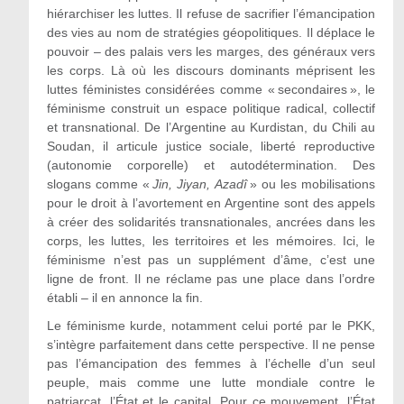
hiérarchiser les luttes. Il refuse de sacrifier l’émancipation
des vies au nom de stratégies géopolitiques. Il déplace le
pouvoir – des palais vers les marges, des généraux vers
les corps. Là où les discours dominants méprisent les
luttes féministes considérées comme « secondaires », le
féminisme construit un espace politique radical, collectif
et transnational. De l’Argentine au Kurdistan, du Chili au
Soudan, il articule justice sociale, liberté reproductive
(autonomie corporelle) et autodétermination. Des
slogans comme «
Jin, Jiyan, Azadî
» ou les mobilisations
pour le droit à l’avortement en Argentine sont des appels
à créer des solidarités transnationales, ancrées dans les
corps, les luttes, les territoires et les mémoires. Ici, le
féminisme n’est pas un supplément d’âme, c’est une
ligne de front. Il ne réclame pas une place dans l’ordre
établi – il en annonce la fin.
Le féminisme kurde, notamment celui porté par le PKK,
s’intègre parfaitement dans cette perspective. Il ne pense
pas l’émancipation des femmes à l’échelle d’un seul
peuple, mais comme une lutte mondiale contre le
patriarcat, l’État et le capital. Pour ce mouvement, l’État