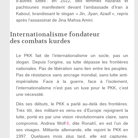
d’autres luttes : en 2022, des femmes hazaras et
pachtounes manifestent devant l’ambassade d’Iran à
Kaboul, brandissant le slogan «
Jin, Jiyan, Azadî
», repris
après l’assassinat de Jina Mahsa Amini.
Internationalisme fondateur
des combats kurdes
Le PKK fait de l’internationalisme un socle, pas un
slogan. Depuis l’origine, sa lutte dépasse les frontières
nationales. Pas de libération sans lien entre les peuples.
Pas de résistance sans ancrage mondial, sans lutte anti-
impérialiste. Face à la guerre, face à l’isolement,
l’internationalisme n’est pas un luxe pour le PKK, c’est
une nécessité.
Dès ses débuts, le PKK a parlé au-delà des frontières.
Très tôt, des militant·es venu·es d’Europe rejoignent la
lutte, porté·es par une vision révolutionnaire claire, sans
compromis. Andrea Wolf
6
, dite Ronahî, en est l’un de
ses visages. Militante allemande, elle rejoint le PKK en
1997. Quelques mois plus tard, elle est capturée,