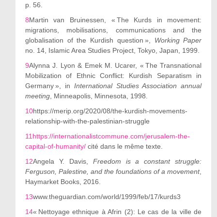
p. 56.
8
Martin van Bruinessen, «
The Kurds in movement:
migrations, mobilisations, communications and the
globalisation of the Kurdish question »,
Working Paper
no. 14, Islamic Area Studies Project, Tokyo, Japan, 1999.
9
Alynna J. Lyon & Emek M. Ucarer, « The Transnational
Mobilization of Ethnic Conflict: Kurdish Separatism in
Germany », in
International Studies Association annual
meeting
, Minneapolis, Minnesota, 1998.
10
https://merip.org/2020/08/the-kurdish-movements-
relationship-with-the-palestinian-struggle
11
https://internationalistcommune.com/jerusalem-the-
capital-of-humanity/
cité
dans le même texte.
12
Angela Y. Davis,
Freedom is a constant struggle:
Ferguson, Palestine, and the foundations of a movement
,
Haymarket Books, 2016.
13
www.theguardian.com/world/1999/feb/17/kurds3
14
«
Nettoyage ethnique à Afrin (2): Le cas de la ville de