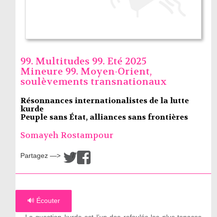
99. Multitudes 99. Eté 2025
Mineure 99. Moyen-Orient,
soulèvements transnationaux
Résonnances internationalistes de la lutte
kurde
Peuple sans État, alliances sans frontières
Somayeh Rostampour
Partagez —>
/
🔊 Écouter
La question kurde est l’un des refoulés les plus tenaces