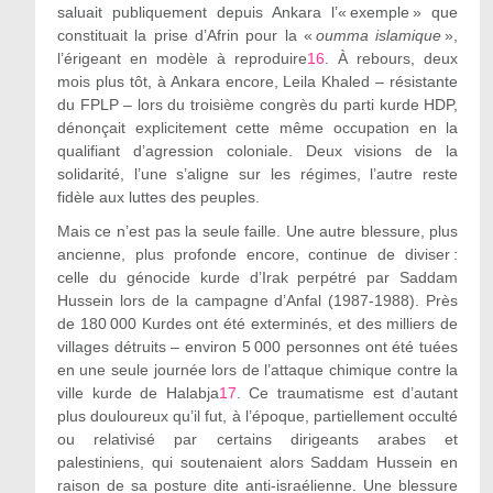
saluait publiquement depuis Ankara l’« exemple » que
constituait la prise d’Afrin pour la «
oumma islamique
»,
l’érigeant en modèle à reproduire
16
. À rebours, deux
mois plus tôt, à Ankara encore, Leila Khaled – résistante
du FPLP – lors du troisième congrès du parti kurde HDP,
dénonçait explicitement cette même occupation en la
qualifiant d’agression coloniale. Deux visions de la
solidarité, l’une s’aligne sur les régimes, l’autre reste
fidèle aux luttes des peuples.
Mais ce n’est pas la seule faille. Une autre blessure, plus
ancienne, plus profonde encore, continue de diviser :
celle du génocide kurde
d’Irak perpétré par Saddam
Hussein lors de la campagne d’Anfal (1987-1988). Près
de 180 000 Kurdes ont été exterminés, et des milliers de
villages détruits – environ 5 000 personnes ont été tuées
en une seule journée lors de l’attaque chimique contre la
ville kurde de Halabja
17
. Ce traumatisme est d’autant
plus douloureux qu’il fut, à l’époque, partiellement occulté
ou relativisé par certains dirigeants arabes et
palestiniens, qui soutenaient alors Saddam Hussein en
raison de sa posture dite anti-israélienne. Une blessure