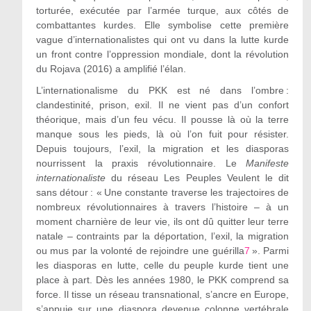
torturée, exécutée par l’armée turque, aux côtés de
combattantes kurdes. Elle symbolise cette première
vague d’internationalistes qui ont vu dans la lutte kurde
un front contre l’oppression mondiale, dont la révolution
du Rojava (2016) a amplifié l’élan.
L’internationalisme du PKK est né dans l’ombre :
clandestinité, prison, exil. Il ne vient pas d’un confort
théorique, mais d’un feu vécu. Il pousse là où la terre
manque sous les pieds, là où l’on fuit pour résister.
Depuis toujours, l’exil, la migration et les diasporas
nourrissent la praxis révolutionnaire. Le
Manifeste
internationaliste
du réseau Les Peuples Veulent le dit
sans détour : « Une constante traverse les trajectoires de
nombreux révolutionnaires à travers l’histoire – à un
moment charnière de leur vie, ils ont dû quitter leur terre
natale – contraints par la déportation, l’exil, la migration
ou mus par la volonté de rejoindre une guérilla
7
». Parmi
les diasporas en lutte, celle du peuple kurde tient une
place à part. Dès les années 1980, le PKK comprend sa
force. Il tisse un réseau transnational, s’ancre en Europe,
s’appuie sur une diaspora devenue colonne vertébrale