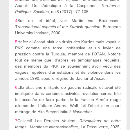
Anatoli. De l’Adriatique à la Caspienne.
Territoires,
Politique, Sociétés
, n
o
8 (2017) : 77-105.
4
Sur un tel idéal, voir Martin Van Bruinessen,
T
ransnational aspects of the Kurdish question
, European
University Institute, 2000.
5
Hafez el-Assad niait les droits des Kurdes mais voyait le
PKK comme une force inoffensive et un levier de
pression contre la Turquie, membre de l’OTAN. Notons
tout de même que, d’après les témoignages recueillis,
des membres du PKK se souviennent avoir vécu des
vagues répétées d’arrestations et de violence dans les
années 1990, sous le régime de Bachar al-Assad.
6
Elle était une militante de gauche radicale et avait été
impliquée dans certaines activités révolutionnaires. Elle
fut accusée de faire partie de la Faction Armée rouge
allemande. L’affaire Andrea Wolf fait l’objet d’un court
métrage de Hito Steyerl intitulé
November.
7
Collectif Les Peuples Veulent,
Révolutions de notre
temps :
Manifeste internationaliste
, La Découverte, 2025,