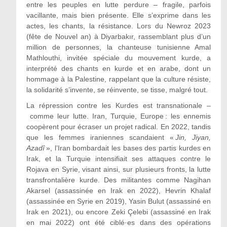
entre les peuples en lutte perdure – fragile, parfois
vacillante, mais bien présente. Elle s’exprime dans les
actes, les chants, la résistance. Lors du Newroz 2023
(fête de Nouvel an) à Diyarbakır, rassemblant plus d’un
million de personnes, la chanteuse tunisienne Amal
Mathlouthi, invitée spéciale du mouvement kurde, a
interprété des chants en kurde et en arabe, dont un
hommage à la Palestine, rappelant que la culture résiste,
la solidarité s’invente, se réinvente, se tisse, malgré tout.
La répression contre les Kurdes est transnationale –
comme leur lutte. Iran, Turquie, Europe : les ennemis
coopèrent pour écraser un projet radical. En 2022, tandis
que les femmes iraniennes scandaient «
Jin, Jiyan,
Azadî
», l’Iran bombardait les bases des partis kurdes en
Irak, et la Turquie intensifiait ses attaques contre le
Rojava en Syrie, visant ainsi, sur plusieurs fronts, la lutte
transfrontalière kurde. Des militantes comme Nagihan
Akarsel (assassinée en Irak en 2022), Hevrin Khalaf
(assassinée en Syrie en 2019), Yasin Bulut (assassiné en
Irak en 2021), ou encore Zeki Çelebi (assassiné en Irak
en mai 2022) ont été ciblé·es dans des opérations