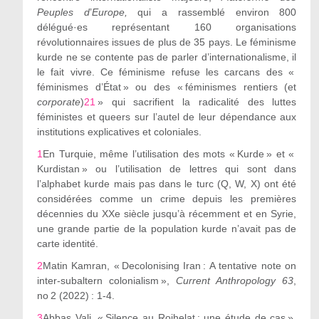
Peuples d
’
Europe,
qui a rassemblé environ 800
délégué·es représentant 160 organisations
révolutionnaires issues de plus de 35 pays. Le féminisme
kurde ne se contente pas de parler d’internationalisme, il
le fait vivre. Ce féminisme refuse les carcans des «
féminismes d’État » ou des « féminismes rentiers (et
corporate
)
21
» qui sacrifient la radicalité des luttes
féministes et queers sur l’autel de leur dépendance aux
institutions explicatives et coloniales.
1
En Turquie, même l’utilisation des mots « Kurde » et «
Kurdistan » ou l’utilisation de lettres qui sont dans
l’alphabet kurde mais pas dans le turc (Q, W, X) ont été
considérées comme un crime depuis les premières
décennies du XX
e
siècle jusqu’à récemment et en Syrie,
une grande partie de la population kurde n’avait pas de
carte identité.
2
Matin Kamran, « Decolonising Iran : A tentative note on
inter-subaltern colonialism »,
Current Anthropology 63
,
n
o
2 (2022) : 1-4.
3
Abbas Vali, « Silence au Rojhelat : une étude de cas »,