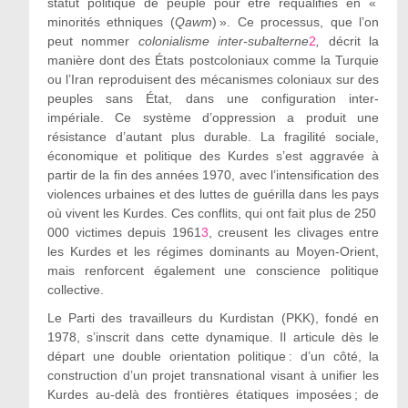
statut politique de peuple pour être requalifiés en «
minorités ethniques (
Qawm
) ». Ce processus, que l’on
peut nommer
colonialisme inter-subalterne
2
,
décrit la
manière dont des États postcoloniaux comme la Turquie
ou l’Iran reproduisent des mécanismes coloniaux sur des
peuples sans État, dans une configuration inter-
impériale. Ce système d’oppression a produit une
résistance d’autant plus durable. La fragilité sociale,
économique et politique des Kurdes s’est aggravée à
partir de la fin des années 1970, avec l’intensification des
violences urbaines et des luttes de guérilla dans les pays
où vivent les Kurdes. Ces conflits, qui ont fait plus de 250
000 victimes depuis 1961
3
, creusent les clivages entre
les Kurdes et les régimes dominants au Moyen-Orient,
mais renforcent également une conscience politique
collective.
Le Parti des travailleurs du Kurdistan (PKK), fondé en
1978, s’inscrit dans cette dynamique. Il articule dès le
départ une double orientation politique : d’un côté, la
construction d’un projet transnational visant à unifier les
Kurdes au-delà des frontières étatiques imposées ; de