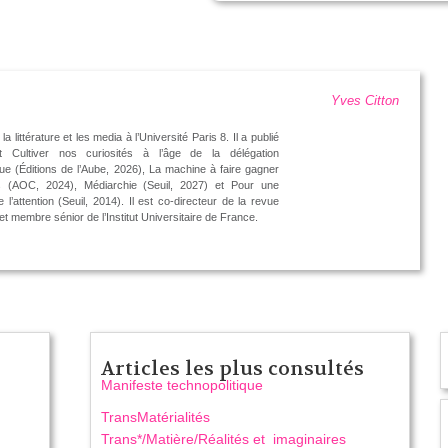
Yves Citton
 la littérature et les media à l’Université Paris 8. Il a publié
 Cultiver nos curiosités à l’âge de la délégation
que (Éditions de l’Aube, 2026), La machine à faire gagner
es (AOC, 2024), Médiarchie (Seuil, 2027) et Pour une
 l’attention (Seuil, 2014). Il est co-directeur de la revue
et membre sénior de l’Institut Universitaire de France.
Articles les plus consultés
Manifeste technopolitique
TransMatérialités
Trans*/Matière/Réalités et imaginaires