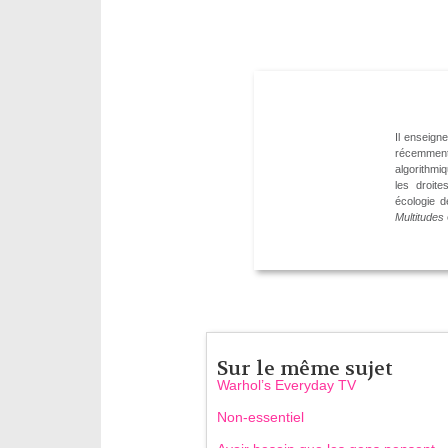
Il enseigne
récemment
algorithmi
les droit
écologie de
Multitudes
Sur le même sujet
Warhol’s Everyday TV
Non-essentiel