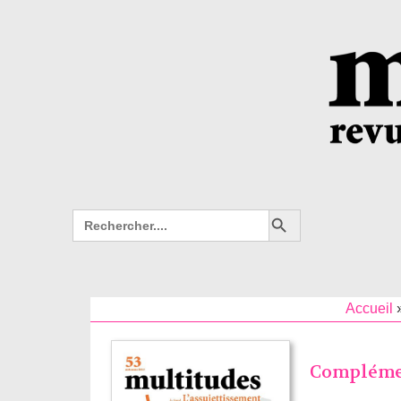
Search Button
Search
for:
Accueil
Complémen