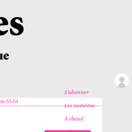
S’abonner
ts 53-54
Les numéros
À chaud
Icônes