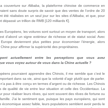
sa couverture sur
Alibaba
, la plateforme chinoise de commerce en
raient sans doute surpris de savoir que des ventes de l’ordre de 20
nt été réalisées en un seul jour sur les sites d’
Alibaba
, et que, pour
nt dépassé un trillion de RMB [120 milliards €].
les Européens, les voitures sont surtout un moyen de transport, alors
est d’abord un signe extérieur de richesse et de statut social. Avec
 Europe deviennent plus petites pour économiser l’énergie, alors
Chine pour affirmer la supériorité des propriétaires.
ppent actuellement entre les perceptions que vous avez
que vous voyez autour de vous dans la Chine actuelle ?
opéens pourraient apprendre des Chinois, il me semble que c’est le
portant dans sa vie, ainsi que la volonté d’agir plutôt que de parler.
n’a pas à être conçu en termes d’argent ou de richesse. Les Chinois
s de qualité de vie entre leur situation et celle des Occidentaux. La
dur pour réaliser leurs rêves, qui sont souvent des rêves de fortune ou
famille. J’ai le sentiment que, puisque les pays européens, qui sont
e économique assez faible, leurs populations semblent avoir perdu le