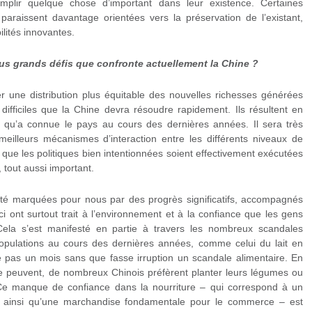
omplir quelque chose d’important dans leur existence. Certaines
s paraissent davantage orientées vers la préservation de l’existant,
ilités innovantes.
lus grands défis que confronte actuellement la Chine ?
r une distribution plus équitable des nouvelles richesses générées
difficiles que la Chine devra résoudre rapidement. Ils résultent en
de qu’a connue le pays au cours des dernières années. Il sera très
eilleurs mécanismes d’interaction entre les différents niveaux de
 que les politiques bien intentionnées soient effectivement exécutées
, tout aussi important.
té marquées pour nous par des progrès significatifs, accompagnés
ci ont surtout trait à l’environnement et à la confiance que les gens
Cela s’est manifesté en partie à travers les nombreux scandales
opulations au cours des dernières années, comme celui du lait en
e pas un mois sans que fasse irruption un scandale alimentaire. En
s le peuvent, de nombreux Chinois préfèrent planter leurs légumes ou
Ce manque de confiance dans la nourriture ‒ qui correspond à un
e ainsi qu’une marchandise fondamentale pour le commerce ‒ est