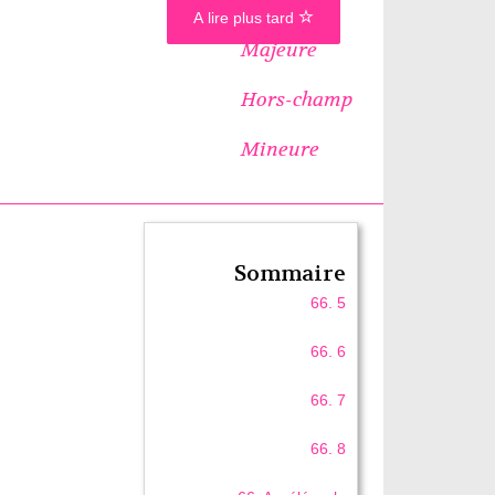
A lire plus tard
Majeure
Hors-champ
Mineure
Sommaire
66. 5
66. 6
66. 7
66. 8