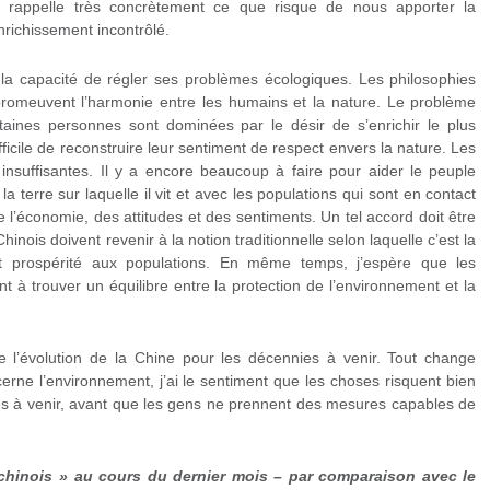
 rappelle très concrètement ce que risque de nous apporter la
nrichissement incontrôlé.
 la capacité de régler ses problèmes écologiques. Les philosophies
promeuvent l’harmonie entre les humains et la nature. Le problème
aines personnes sont dominées par le désir de s’enrichir le plus
ifficile de reconstruire leur sentiment de respect envers la nature. Les
insuffisantes. Il y a encore beaucoup à faire pour aider le peuple
a terre sur laquelle il vit et avec les populations qui sont en contact
de l’économie, des attitudes et des sentiments. Un tel accord doit être
nois doivent revenir à la notion traditionnelle selon laquelle c’est la
et prospérité aux populations. En même temps, j’espère que les
t à trouver un équilibre entre la protection de l’environnement et la
dire l’évolution de la Chine pour les décennies à venir. Tout change
cerne l’environnement, j’ai le sentiment que les choses risquent bien
es à venir, avant que les gens ne prennent des mesures capables de
chinois » au cours du dernier mois – par comparaison avec le