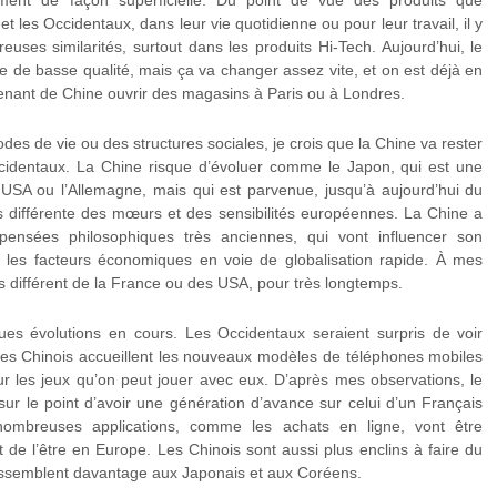
ment de façon superficielle. Du point de vue des produits que
t les Occidentaux, dans leur vie quotidienne ou pour leur travail, il y
uses similarités, surtout dans les produits Hi-Tech. Aujourd’hui, le
de basse qualité, mais ça va changer assez vite, et on est déjà en
venant de Chine ouvrir des magasins à Paris ou à Londres.
es de vie ou des structures sociales, je crois que la Chine va rester
ccidentaux. La Chine risque d’évoluer comme le Japon, qui est une
SA ou l’Allemagne, mais qui est parvenue, jusqu’à aujourd’hui du
s différente des mœurs et des sensibilités européennes. La Chine a
pensées philosophiques très anciennes, qui vont influencer son
 les facteurs économiques en voie de globalisation rapide. À mes
ès différent de la France ou des USA, pour très longtemps.
ques évolutions en cours. Les Occidentaux seraient surpris de voir
nes Chinois accueillent les nouveaux modèles de téléphones mobiles
r les jeux qu’on peut jouer avec eux. D’après mes observations, le
ur le point d’avoir une génération d’avance sur celui d’un Français
ombreuses applications, comme les achats en ligne, vont être
 de l’être en Europe. Les Chinois sont aussi plus enclins à faire du
 ressemblent davantage aux Japonais et aux Coréens.