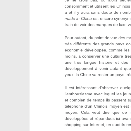
Je ne crois pas, ou alors seule
consomment et utilisent les Chinois e
a et il y aura sans doute de nombre
made in China
est encore synonyme 
train de voir des marques de luxe 
Pour autant, du point de vue des mod
très différente des grands pays o
économie développée, comme les U
moins, à conserver une culture trè
une très longue histoire et des 
développement à venir autant que
yeux, la Chine va rester un pays tr
Il est intéressant d’observer quel
l’enthousiasme avec lequel les jeu
et combien de temps ils passent su
téléphone d’un Chinois moyen est s
moyen. Cela veut dire que de n
développées et répandues ici avant
shopping sur Internet, en quoi ils