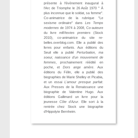
présente à l'évènement inaugural à
l'Arc de Triomphe le 26 Août 1970 " À
plus inconnue que le soldat, sa femme".
Co-animatrice de la rubrique "Le
sexisme ordinaire" dans
Les Temps
modernes
de 1974 à 2008, Co-auteure
du livre
mlf//textes premiers
(Stock
2010), co-animatrice du site re-
belles.overblog.com. Elle a publié des
livres pour enfants. Aux éditions du
Seuil elle a publié
Perturbation, ma
soeur, naissance d'un mouvement de
femmes
, prochainement réédité en
poche, et
Dors ange amère
. Aux
éditions du Félin, elle a publié des
biographies de Marie Shelley et Picabia,
et un essai
L'amour presque parfait
.
Aux Presses de la Renaissance une
biographie de Valentine Hugo. Aux
éditions Gallimard un livre pour la
jeunesse
Côte d'Azur
. Elle sort à la
rentrée chez Stock une biographie
d'Hippolyte Bernheim.