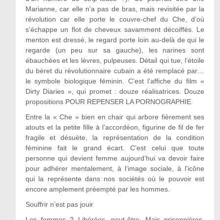
Marianne, car elle n’a pas de bras, mais revisitée par la
révolution car elle porte le couvre-chef du Che, d’où
s’échappe un flot de cheveux savamment décoiffés. Le
menton est dressé, le regard porte loin au-delà de qui le
regarde (un peu sur sa gauche), les narines sont
ébauchées et les lèvres, pulpeuses. Détail qui tue, l’étoile
du béret du révolutionnaire cubain a été remplacé par…
le symbole biologique féminin. C’est l’affiche du film «
Dirty Diaries », qui promet : douze réalisatrices. Douze
propositions POUR REPENSER LA PORNOGRAPHIE.
Entre la « Che » bien en chair qui arbore fièrement ses
atouts et la petite fille à l’accordéon, figurine de fil de fer
fragile et désuète, la représentation de la condition
féminine fait le grand écart. C’est celui que toute
personne qui devient femme aujourd’hui va devoir faire
pour adhérer mentalement, à l’image sociale, à l’icône
qui la représente dans nos sociétés où le pouvoir est
encore amplement préempté par les hommes.
Souffrir n’est pas jouir
Les femmes ? Libérées, peut-être. Mais prisonnières,