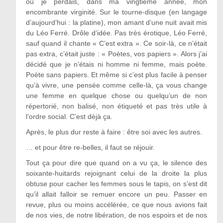
où je perdais, dans ma vingtième année, mon
encombrante virginité. Sur le tourne-disque (en langage
d’aujourd’hui : la platine), mon amant d’une nuit avait mis
du Léo Ferré. Drôle d’idée. Pas très érotique, Léo Ferré,
sauf quand il chante « C’est extra ». Ce soir-là, ce n’était
pas extra, c’était juste : « Poètes, vos papiers ». Alors j’ai
décidé que je n’étais ni homme ni femme, mais poète.
Poète sans papiers. Et même si c’est plus facile à penser
qu’à vivre, une pensée comme celle-là, ça vous change
une femme en quelque chose ou quelqu’un de non
répertorié, non balisé, non étiqueté et pas très utile à
l’ordre social. C’est déjà ça.
Après, le plus dur reste à faire : être soi avec les autres.
… et pour être re-belles, il faut se réjouir.
Tout ça pour dire que quand on a vu ça, le silence des
soixante-huitards rejoignant celui de la droite la plus
obtuse pour cacher les femmes sous le tapis, on s’est dit
qu’il allait falloir se remuer encore un peu. Passer en
revue, plus ou moins accélérée, ce que nous avions fait
de nos vies, de notre libération, de nos espoirs et de nos