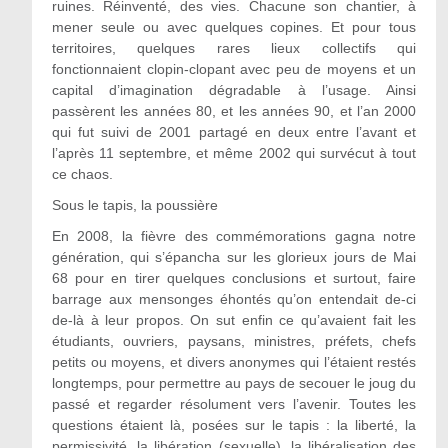
ruines. Réinventé, des vies. Chacune son chantier, à
mener seule ou avec quelques copines. Et pour tous
territoires, quelques rares lieux collectifs qui
fonctionnaient clopin-clopant avec peu de moyens et un
capital d’imagination dégradable à l’usage. Ainsi
passèrent les années 80, et les années 90, et l’an 2000
qui fut suivi de 2001 partagé en deux entre l’avant et
l’après 11 septembre, et même 2002 qui survécut à tout
ce chaos.
Sous le tapis, la poussière
En 2008, la fièvre des commémorations gagna notre
génération, qui s’épancha sur les glorieux jours de Mai
68 pour en tirer quelques conclusions et surtout, faire
barrage aux mensonges éhontés qu’on entendait de-ci
de-là à leur propos. On sut enfin ce qu’avaient fait les
étudiants, ouvriers, paysans, ministres, préfets, chefs
petits ou moyens, et divers anonymes qui l’étaient restés
longtemps, pour permettre au pays de secouer le joug du
passé et regarder résolument vers l’avenir. Toutes les
questions étaient là, posées sur le tapis : la liberté, la
permissivité, la libération (sexuelle), la libéralisation des