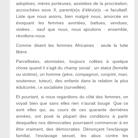
adoptives, mères porteuses, assistées de la procréation,
accouchées sous X, parent(e)s d’élèv(e)s –e facultatif.
Liste que nous avions, bien malgré nous, amorcée en
évoquant les femmes avortées, battues, vendues,
violées… sauf que nous, nous ajoutions : ensemble,
révoltons-nous.
Comme disent les femmes Africaines : seule la lutte
libère.
Parcellisées, atomisées, toujours collées à quelque
chose quand il s’agit du champ social : un statut (femelle
ou victime), un homme (père, compagnon, conjoint, mari,
souteneur, tuteur), des enfants dans la relation la plus
édulcorée, i.e socialisée (surveillée).
Et pourtant, si nous regardions du côté des femmes, on
voyait bien que sans elles rien n’aurait bougé. Que ce
sont elles qui, au cours de ces quarante dernières
années, ont posé la plupart des conditions à partir
desquelles nos démocraties pourraient commencer à en
être vraiment, des démocraties. Dénonçant l’esclavage
familial, l’esclavage sexuel, les abus contre les