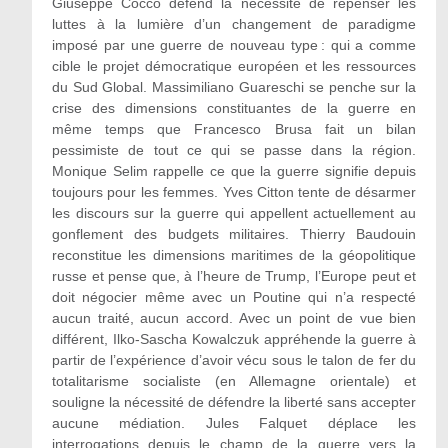
Giuseppe Cocco défend la nécessité de repenser les
luttes à la lumière d’un changement de paradigme
imposé par une guerre de nouveau type : qui a comme
cible le projet démocratique européen et les ressources
du Sud Global. Massimiliano Guareschi se penche sur la
crise des dimensions constituantes de la guerre en
même temps que Francesco Brusa fait un bilan
pessimiste de tout ce qui se passe dans la région.
Monique Selim rappelle ce que la guerre signifie depuis
toujours pour les femmes. Yves Citton tente de désarmer
les discours sur la guerre qui appellent actuellement au
gonflement des budgets militaires. Thierry Baudouin
reconstitue les dimensions maritimes de la géopolitique
russe et pense que, à l’heure de Trump, l’Europe peut et
doit négocier même avec un Poutine qui n’a respecté
aucun traité, aucun accord. Avec un point de vue bien
différent, Ilko-Sascha Kowalczuk appréhende la guerre à
partir de l’expérience d’avoir vécu sous le talon de fer du
totalitarisme socialiste (en Allemagne orientale) et
souligne la nécessité de défendre la liberté sans accepter
aucune médiation. Jules Falquet déplace les
interrogations depuis le champ de la guerre vers la