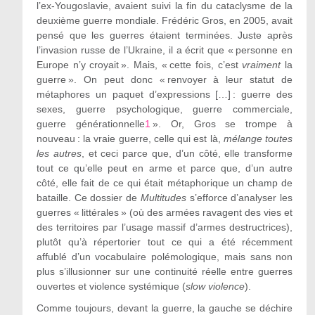
l’ex-Yougoslavie, avaient suivi la fin du cataclysme de la
deuxième guerre mondiale. Frédéric Gros, en 2005, avait
pensé que les guerres étaient terminées. Juste après
l’invasion russe de l’Ukraine, il a écrit que « personne en
Europe n’y croyait ». Mais, « cette fois, c’est
vraiment
la
guerre ». On peut donc « renvoyer à leur statut de
métaphores un paquet d’expressions […] : guerre des
sexes, guerre psychologique, guerre commerciale,
guerre générationnelle
1
». Or, Gros se trompe à
nouveau : la vraie guerre, celle qui est là,
mélange toutes
les autres
, et ceci parce que, d’un côté, elle transforme
tout ce qu’elle peut en arme et parce que, d’un autre
côté, elle fait de ce qui était métaphorique un champ de
bataille. Ce dossier de
Multitudes
s’efforce d’analyser les
guerres « littérales » (où des armées ravagent des vies et
des territoires par l’usage massif d’armes destructrices),
plutôt qu’à répertorier tout ce qui a été récemment
affublé d’un vocabulaire polémologique, mais sans non
plus s’illusionner sur une continuité réelle entre guerres
ouvertes et violence systémique (
slow violence
).
Comme toujours, devant la guerre, la gauche se déchire