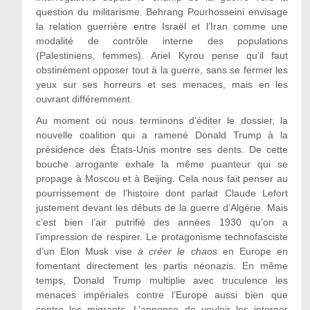
question du militarisme. Behrang Pourhosseini envisage
la relation guerrière entre Israël et l’Iran comme une
modalité de contrôle interne des populations
(Palestiniens, femmes). Ariel Kyrou pense qu’il faut
obstinément opposer tout à la guerre, sans se fermer les
yeux sur ses horreurs et ses menaces, mais en les
ouvrant différemment.
Au moment où nous terminons d’éditer le dossier, la
nouvelle coalition qui a ramené Donald Trump à la
présidence des États-Unis montre ses dents. De cette
bouche arrogante exhale la même puanteur qui se
propage à Moscou et à Beijing. Cela nous fait penser au
pourrissement de l’histoire dont parlait Claude Lefort
justement devant les débuts de la guerre d’Algérie. Mais
c’est bien l’air putrifié des années 1930 qu’on a
l’impression de respirer. Le protagonisme technofasciste
d’un Elon Musk vise
à créer le chaos
en Europe en
fomentant directement les partis néonazis. En même
temps, Donald Trump multiplie avec truculence les
menaces impériales contre l’Europe aussi bien que
contre les migrants. L’annonce de vouloir les interner