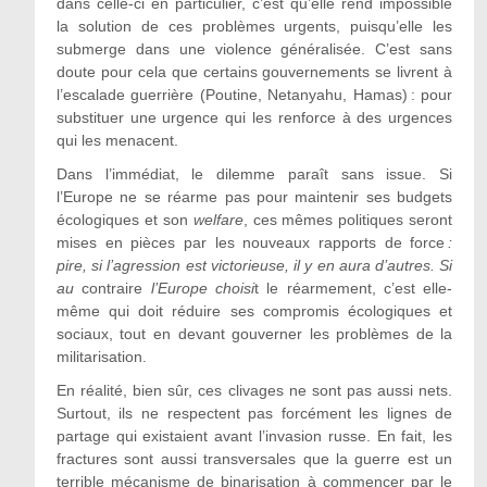
dans celle-ci en particulier, c’est qu’elle rend impossible
la solution de ces problèmes urgents, puisqu’elle les
submerge dans une violence généralisée. C’est sans
doute pour cela que certains gouvernements se livrent à
l’escalade guerrière (Poutine, Netanyahu, Hamas) : pour
substituer une urgence qui les renforce à des urgences
qui les menacent.
Dans l’immédiat, le dilemme paraît sans issue. Si
l’Europe ne se réarme pas pour maintenir ses budgets
écologiques et son
welfare
, ces mêmes politiques seront
mises en pièces par les nouveaux rapports de force
:
pire, si l
’
agression est victorieuse, il y en aura d
’
autres. Si
au
contraire
l
’
Europe choisi
t le réarmement, c’est elle-
même qui doit réduire ses compromis écologiques et
sociaux, tout en devant gouverner les problèmes de la
militarisation.
En réalité, bien sûr, ces clivages ne sont pas aussi nets.
Surtout, ils ne respectent pas forcément les lignes de
partage qui existaient avant l’invasion russe. En fait, les
fractures sont aussi transversales que la guerre est un
terrible mécanisme de binarisation à commencer par le