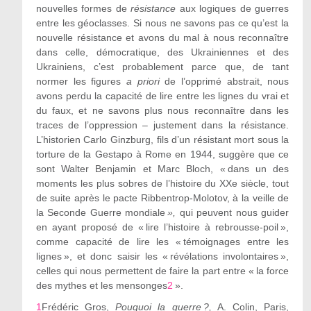
nouvelles formes de
résistance
aux logiques de guerres
entre les géoclasses. Si nous ne savons pas ce qu’est la
nouvelle résistance et avons du mal à nous reconnaître
dans celle, démocratique, des Ukrainiennes et des
Ukrainiens, c’est probablement parce que, de tant
normer les figures
a priori
de l’opprimé abstrait, nous
avons perdu la capacité de lire entre les lignes du vrai et
du faux, et ne savons plus nous reconnaître dans les
traces de l’oppression – justement dans la résistance.
L’historien Carlo Ginzburg, fils d’un résistant mort sous la
torture de la Gestapo à Rome en 1944, suggère que ce
sont Walter Benjamin et Marc Bloch, « dans un des
moments les plus sobres de l’histoire du XX
e
siècle, tout
de suite après le pacte Ribbentrop-Molotov, à la veille de
la Seconde Guerre mondiale
»,
qui peuvent nous guider
en ayant proposé de « lire l’histoire à rebrousse-poil »,
comme capacité de lire les « témoignages entre les
lignes », et donc saisir les « révélations involontaires »,
celles qui nous permettent de faire la part entre « la force
des mythes et les mensonges
2
».
1
Frédéric Gros,
Pouquoi la guerre ?,
A. Colin, Paris,