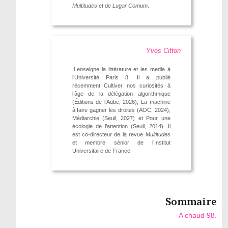
Multitudes
et de
Lugar Comum
.
Yves Citton
Il enseigne la littérature et les media à
l’Université Paris 8. Il a publié
récemment Cultiver nos curiosités à
l’âge de la délégation algorithmique
(Éditions de l’Aube, 2026), La machine
à faire gagner les droites (AOC, 2024),
Médiarchie (Seuil, 2027) et Pour une
écologie de l’attention (Seuil, 2014). Il
est co-directeur de la revue
Multitudes
et membre sénior de l’Institut
Universitaire de France.
Sommaire
A chaud 98.