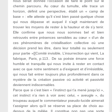
nous serait donnée l’occasion de faire le point sur le
chemin parcouru. Au cœur du tumulte, elle trace un
horizon, définit une perspective, établi un « camp de
base » : elle atteste qu’il s’est bien passé quelque chose
qui nous dépasse et auquel il s’agit maintenant de
trouver les moyens de rester à la hauteur et de s’y tenir.
Elle confirme que nous nous sommes bel et bien
retrouvés entre présences sensibles au cœur « d’un de
ces phénomènes de cristallisation collective où une
décision prend les être, dans leur totalité ou seulement
pour partie »[[Comité invisible, L’insurrection qui vient, La
fabrique, Paris, p.113.. De sa poésie émane une force
humble et tranquille qui nous invite à rester en contact
avec ce que notre sentiment a d’exigeant et d’irrésistible,
qui nous fait entrer toujours plus profondément dans ce
mystère de la création passive où activité et passivité
deviennent indiscernables.
Parce que si c’est bien « l’instinct qui t’a mené jusqu’ici »,
cet instinct n’a rien à voir avec celui, « aveugle », du
troupeau auquel le commentateur pseudo-lucide aimerait
t’assigner alors qu’il se réserve sa place de choix au-
dessus de la mêlée. Il constitue non pas une sorte