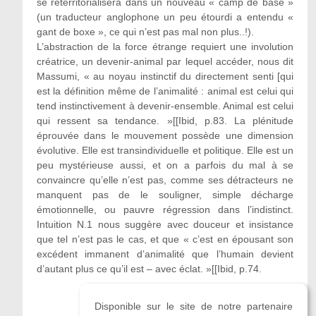
se reterritorialisera dans un nouveau « camp de base »
(un traducteur anglophone un peu étourdi a entendu «
gant de boxe », ce qui n’est pas mal non plus..!).
L’abstraction de la force étrange requiert une involution
créatrice, un devenir-animal par lequel accéder, nous dit
Massumi, « au noyau instinctif du directement senti [qui
est la définition même de l’animalité : animal est celui qui
tend instinctivement à devenir-ensemble. Animal est celui
qui ressent sa tendance. »[[Ibid, p.83. La plénitude
éprouvée dans le mouvement possède une dimension
évolutive. Elle est transindividuelle et politique. Elle est un
peu mystérieuse aussi, et on a parfois du mal à se
convaincre qu’elle n’est pas, comme ses détracteurs ne
manquent pas de le souligner, simple décharge
émotionnelle, ou pauvre régression dans l’indistinct.
Intuition N.1 nous suggère avec douceur et insistance
que tel n’est pas le cas, et que « c’est en épousant son
excédent immanent d’animalité que l’humain devient
d’autant plus ce qu’il est – avec éclat. »[[Ibid, p.74.
Disponible sur le site de notre partenaire