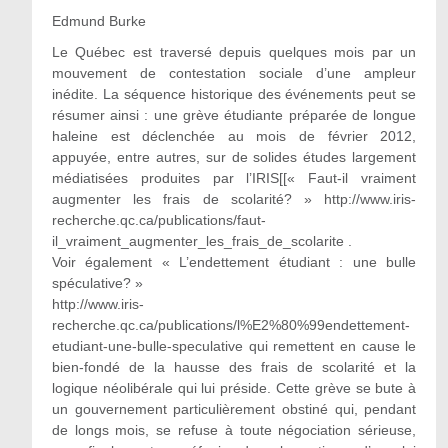
Edmund Burke
Le Québec est traversé depuis quelques mois par un
mouvement de contestation sociale d’une ampleur
inédite. La séquence historique des événements peut se
résumer ainsi : une grève étudiante préparée de longue
haleine est déclenchée au mois de février 2012,
appuyée, entre autres, sur de solides études largement
médiatisées produites par l’IRIS[[« Faut-il vraiment
augmenter les frais de scolarité? » http://www.iris-
recherche.qc.ca/publications/faut-
il_vraiment_augmenter_les_frais_de_scolarite .
Voir également « L’endettement étudiant : une bulle
spéculative? »
http://www.iris-
recherche.qc.ca/publications/l%E2%80%99endettement-
etudiant-une-bulle-speculative qui remettent en cause le
bien-fondé de la hausse des frais de scolarité et la
logique néolibérale qui lui préside. Cette grève se bute à
un gouvernement particulièrement obstiné qui, pendant
de longs mois, se refuse à toute négociation sérieuse,