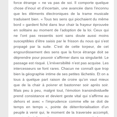
force étrange » ne va pas de soi. Il comporte quelque
chose d’inouï et d’incertain, une avancée dans l’inconnu
que les éléments électroniques de la trame musicale
traduisent bien. « Tous tes sens qui piochaient du même
bord » gardent fiché dans leur chair la frayeur éprouvée
en solitaire au moment de l’adoption de la loi. Ceux qui
ne l’ont pas ressentis sont sans doute aussi moins
susceptibles d’être saisis par le frisson du nous qui s’est
propagé par la suite. C’est de cette torpeur, de cet
engourdissement des sens que la force étrange doit se
déprendre pour pouvoir s’affirmer dans sa singularité. Le
passage est risqué. L’irréversibilité n’est pas acquise. Les
intercesseurs se font rares. Chacun ne connaît que trop
bien la géographie intime de ses petites lâchetés. Et on a
tous à quelque part raison de croire qu’on vaut mieux
que de la chair à poivrer et bastonner soir après soir.
Mais peu à peu, malgré tout, l’émotion transindividuelle
prend consistance et devient geste vital qui s’affirme au
dehors et avec « l’imprudence comme elle se doit de
temps en temps », pointe de déterritorialisation d’un
peuple à venir qui, le moment de la traversée accompli,