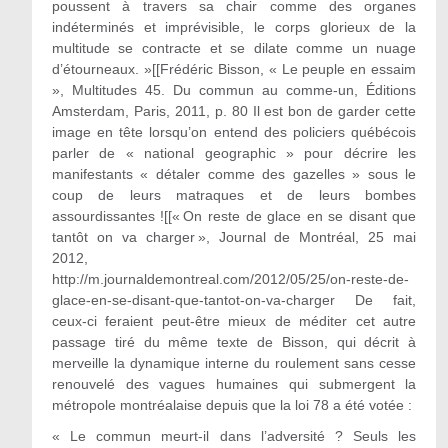
poussent à travers sa chair comme des organes
indéterminés et imprévisible, le corps glorieux de la
multitude se contracte et se dilate comme un nuage
d’étourneaux. »[[Frédéric Bisson, « Le peuple en essaim
», Multitudes 45. Du commun au comme-un, Éditions
Amsterdam, Paris, 2011, p. 80 Il est bon de garder cette
image en tête lorsqu’on entend des policiers québécois
parler de « national geographic » pour décrire les
manifestants « détaler comme des gazelles » sous le
coup de leurs matraques et de leurs bombes
assourdissantes ![[« On reste de glace en se disant que
tantôt on va charger », Journal de Montréal, 25 mai
2012,
http://m.journaldemontreal.com/2012/05/25/on-reste-de-
glace-en-se-disant-que-tantot-on-va-charger De fait,
ceux-ci feraient peut-être mieux de méditer cet autre
passage tiré du même texte de Bisson, qui décrit à
merveille la dynamique interne du roulement sans cesse
renouvelé des vagues humaines qui submergent la
métropole montréalaise depuis que la loi 78 a été votée :
« Le commun meurt-il dans l’adversité ? Seuls les