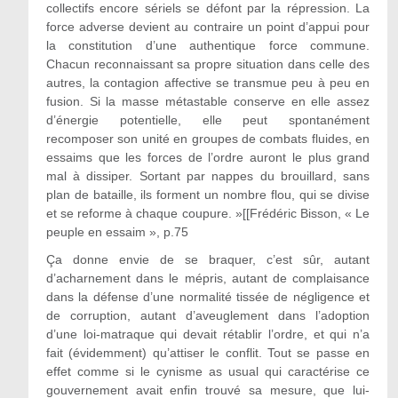
collectifs encore sériels se défont par la répression. La
force adverse devient au contraire un point d’appui pour
la constitution d’une authentique force commune.
Chacun reconnaissant sa propre situation dans celle des
autres, la contagion affective se transmue peu à peu en
fusion. Si la masse métastable conserve en elle assez
d’énergie potentielle, elle peut spontanément
recomposer son unité en groupes de combats fluides, en
essaims que les forces de l’ordre auront le plus grand
mal à dissiper. Sortant par nappes du brouillard, sans
plan de bataille, ils forment un nombre flou, qui se divise
et se reforme à chaque coupure. »[[Frédéric Bisson, « Le
peuple en essaim », p.75
Ça donne envie de se braquer, c’est sûr, autant
d’acharnement dans le mépris, autant de complaisance
dans la défense d’une normalité tissée de négligence et
de corruption, autant d’aveuglement dans l’adoption
d’une loi-matraque qui devait rétablir l’ordre, et qui n’a
fait (évidemment) qu’attiser le conflit. Tout se passe en
effet comme si le cynisme as usual qui caractérise ce
gouvernement avait enfin trouvé sa mesure, que lui-