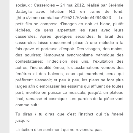
sociaux : Casseroles – 24 mai 2012, réalisé par Jérémie
Battaglia avec Intuition N.1 en trame de fond.
[[http://vimeo.com/album/1952176/video/42848523 Le
petit film se compose d’images en noir et blanc, plutôt
léchées, de gens arpentant les rues avec leurs
casseroles. Après quelques secondes, le bruit des
casseroles laisse doucement place à une mélodie à la
fois grave et porteuse d’espoir. Des visages, des mains,
des sourires; l’émouvant synchronisme rythmique des
contestataires; l’indécision des uns, l’exultation des
autres; l’incrédulité émue; les acclamations venues des
fenêtres et des balcons; ceux qui marchent, ceux qui
préfèrent s’asseoir; et peu à peu, les plans se font plus
larges afin d’embrasser les essaims qui affluent de toutes
part, montée en puissance musicale, jusqu’à un plateau
final, ramassé et cosmique. Les paroles de la pièce vont
comme suit :
Tu diras / tu diras que c’est l’instinct qui t’a /mené
jusqu’ici
L’intuition d’un sentiment qui ne reviendra pas.