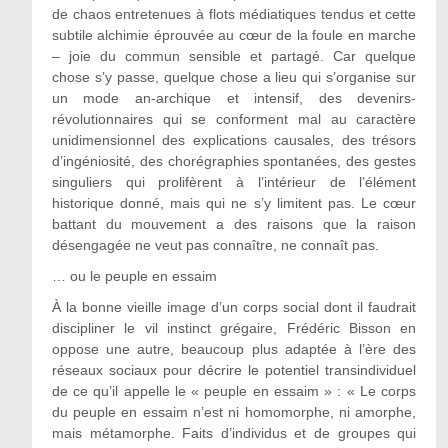
de chaos entretenues à flots médiatiques tendus et cette
subtile alchimie éprouvée au cœur de la foule en marche
– joie du commun sensible et partagé. Car quelque
chose s’y passe, quelque chose a lieu qui s’organise sur
un mode an-archique et intensif, des devenirs-
révolutionnaires qui se conforment mal au caractère
unidimensionnel des explications causales, des trésors
d’ingéniosité, des chorégraphies spontanées, des gestes
singuliers qui prolifèrent à l’intérieur de l’élément
historique donné, mais qui ne s’y limitent pas. Le cœur
battant du mouvement a des raisons que la raison
désengagée ne veut pas connaître, ne connaît pas.
… ou le peuple en essaim
À la bonne vieille image d’un corps social dont il faudrait
discipliner le vil instinct grégaire, Frédéric Bisson en
oppose une autre, beaucoup plus adaptée à l’ère des
réseaux sociaux pour décrire le potentiel transindividuel
de ce qu’il appelle le « peuple en essaim » : « Le corps
du peuple en essaim n’est ni homomorphe, ni amorphe,
mais métamorphe. Faits d’individus et de groupes qui