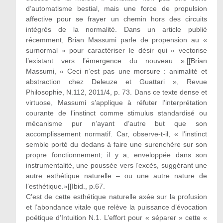
d’automatisme bestial, mais une force de propulsion
affective pour se frayer un chemin hors des circuits
intégrés de la normalité. Dans un article publié
récemment, Brian Massumi parle de propension au «
surnormal » pour caractériser le désir qui « vectorise
l’existant vers l’émergence du nouveau ».[[Brian
Massumi, « Ceci n’est pas une morsure : animalité et
abstraction chez Deleuze et Guattari », Revue
Philosophie, N.112, 2011/4, p. 73. Dans ce texte dense et
virtuose, Massumi s’applique à réfuter l’interprétation
courante de l’instinct comme stimulus standardisé ou
mécanisme pur n’ayant d’autre but que son
accomplissement normatif. Car, observe-t-il, « l’instinct
semble porté du dedans à faire une surenchère sur son
propre fonctionnement; il y a, enveloppée dans son
instrumentalité, une poussée vers l’excès, suggérant une
autre esthétique naturelle – ou une autre nature de
l’esthétique.»[[Ibid., p.67.
C’est de cette esthétique naturelle axée sur la profusion
et l’abondance vitale que relève la puissance d’évocation
poétique d’Intuition N.1. L’effort pour « séparer » cette «