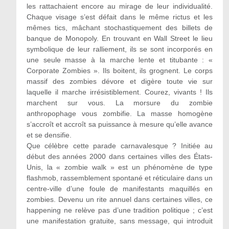
les rattachaient encore au mirage de leur individualité.
Chaque visage s’est défait dans le même rictus et les
mêmes tics, mâchant stochastiquement des billets de
banque de Monopoly. En trouvant en Wall Street le lieu
symbolique de leur ralliement, ils se sont incorporés en
une seule masse à la marche lente et titubante : «
Corporate Zombies ». Ils boitent, ils grognent. Le corps
massif des zombies dévore et digère toute vie sur
laquelle il marche irrésistiblement. Courez, vivants ! Ils
marchent sur vous. La morsure du zombie
anthropophage vous zombifie. La masse homogène
s’accroît et accroît sa puissance à mesure qu’elle avance
et se densifie.
Que célèbre cette parade carnavalesque ? Initiée au
début des années 2000 dans certaines villes des États-
Unis, la « zombie walk » est un phénomène de type
flashmob, rassemblement spontané et réticulaire dans un
centre-ville d’une foule de manifestants maquillés en
zombies. Devenu un rite annuel dans certaines villes, ce
happening ne relève pas d’une tradition politique ; c’est
une manifestation gratuite, sans message, qui introduit