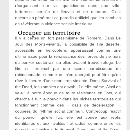
réorganisant leur vie quotidienne dans une ville-
forteresse cerclée de fleuves et de miradors. C’est
encore en pénétrant ce paradis artificiel que les zombies
en révèleront la violence sociale intérieure.
Occuper un territoire
Il y a certes un fort pessimisme de Romero. Dans Le
Jour des Morts-vivants, la possibilité de l’île déserte,
accessible en hélicoptère, apparaissait comme une
ultime issue pour la renaissance des forces de vie hors
du bunker souterrain où elles avaient trouvé refuge. Le
film se terminait par une scène paradisiaque de
robinsonnade, comme on n’en aperçoit peut-être qu’en
rêve à l’heure d’une mort trop violente. Dans Survival of
the Dead, les zombies ont envahi l’île elle-même. Ainsi en
va-t-il à notre époque de toute résistance en îlots, qui
cherche à fuir le pouvoir dans les niches territoriales qui
fonctionnent comme des « oasis de décélération »,
coupées du rythme social commun. Contrecoup réactif
du pouvoir qu’elle fuit, elle est vouée aux replis
identitaires et aux rivalités fratricides, comme entre les
deux clans familiaux de Survival. Dans Land of the Dead,