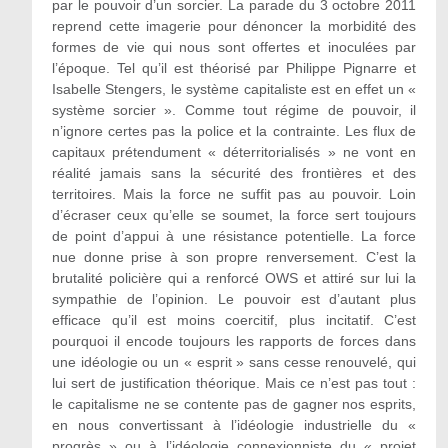
par le pouvoir d’un sorcier. La parade du 3 octobre 2011
reprend cette imagerie pour dénoncer la morbidité des
formes de vie qui nous sont offertes et inoculées par
l’époque. Tel qu’il est théorisé par Philippe Pignarre et
Isabelle Stengers, le système capitaliste est en effet un «
système sorcier ». Comme tout régime de pouvoir, il
n’ignore certes pas la police et la contrainte. Les flux de
capitaux prétendument « déterritorialisés » ne vont en
réalité jamais sans la sécurité des frontières et des
territoires. Mais la force ne suffit pas au pouvoir. Loin
d’écraser ceux qu’elle se soumet, la force sert toujours
de point d’appui à une résistance potentielle. La force
nue donne prise à son propre renversement. C’est la
brutalité policière qui a renforcé OWS et attiré sur lui la
sympathie de l’opinion. Le pouvoir est d’autant plus
efficace qu’il est moins coercitif, plus incitatif. C’est
pourquoi il encode toujours les rapports de forces dans
une idéologie ou un « esprit » sans cesse renouvelé, qui
lui sert de justification théorique. Mais ce n’est pas tout :
le capitalisme ne se contente pas de gagner nos esprits,
en nous convertissant à l’idéologie industrielle du «
progrès » ou à l’idéologie connexionniste du « projet