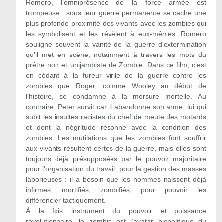
Romero, l’omniprésence de la force armée est
trompeuse ; sous leur guerre permanente se cache une
plus profonde proximité des vivants avec les zombies qui
les symbolisent et les révèlent à eux-mêmes. Romero
souligne souvent la vanité de la guerre d’extermination
qu’il met en scène, notamment à travers les mots du
prêtre noir et unijambiste de Zombie. Dans ce film, c’est
en cédant à la fureur virile de la guerre contre les
zombies que Roger, comme Wooley au début de
l’histoire, se condamne à la morsure mortelle. Au
contraire, Peter survit car il abandonne son arme, lui qui
subit les insultes racistes du chef de meute des motards
et dont la négritude résonne avec la condition des
zombies. Les mutilations que les zombies font souffrir
aux vivants résultent certes de la guerre, mais elles sont
toujours déjà présupposées par le pouvoir majoritaire
pour l’organisation du travail, pour la gestion des masses
laborieuses : il a besoin que les hommes naissent déjà
infirmes, mortifiés, zombifiés, pour pouvoir les
différencier tactiquement.
À la fois instrument du pouvoir et puissance
révolutionnaire, le zombie est l’avatar biopolitique du