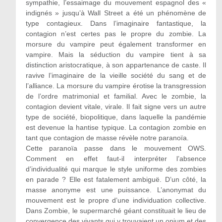
sympathie, l’essaimage du mouvement espagnol des «
indignés » jusqu’à Wall Street a été un phénomène de
type contagieux. Dans l’imaginaire fantastique, la
contagion n’est certes pas le propre du zombie. La
morsure du vampire peut également transformer en
vampire. Mais la séduction du vampire tient à sa
distinction aristocratique, à son appartenance de caste. Il
ravive l’imaginaire de la vieille société du sang et de
l’alliance. La morsure du vampire érotise la transgression
de l’ordre matrimonial et familial. Avec le zombie, la
contagion devient vitale, virale. Il fait signe vers un autre
type de société, biopolitique, dans laquelle la pandémie
est devenue la hantise typique. La contagion zombie en
tant que contagion de masse révèle notre paranoïa.
Cette paranoïa passe dans le mouvement OWS.
Comment en effet faut-il interpréter l’absence
d’individualité qui marque le style uniforme des zombies
en parade ? Elle est fatalement ambiguë. D’un côté, la
masse anonyme est une puissance. L’anonymat du
mouvement est le propre d’une individuation collective.
Dans Zombie, le supermarché géant constituait le lieu de
convergence des vivants qui y trouvaient un opium et des