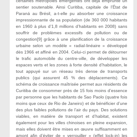
certaines métropoles émergentes ont déjà emprunté un
sentier soutenable. Ainsi Curitiba, capitale de l’État de
Paraná au Brésil, a-t-elle pu absorber une croissance
impressionnante de sa population (de 360 000 habitants
en 1960 à plus d’1,8 millions d’habitants en 2008) sans
souffrir de problèmes excessifs de pollution ou de
congestion[9] grâce à une planification de la croissance
urbaine selon un modèle « radial-linéaire » développé
dès 1966 et affiné en 2004. Celui-ci permet de détourner
le trafic automobile du centre-ville, de développer les
espaces verts et les zones à forte densité d’habitation, le
tout appuyé sur un réseau très dense de transports
publics (qui assurent 45 % des déplacements). Ce
schéma de croissance maîtrisée permet aux résidents de
Curitiba de consommer près de 15 fois moins d’essence
par personne que les habitants de Sao Paolo (quatre fois
moins que ceux de Rio de Janeiro) et de bénéficier d’une
des plus faibles pollutions de l’air du pays. Des solutions
viables, en matière de transport et d’habitat, existent
également pour les villes chinoises en pleine expansion,
mais elles doivent être mises en œuvre suffisamment en
amont afin d’éviter de « verrouiller » (effet lock-in) les