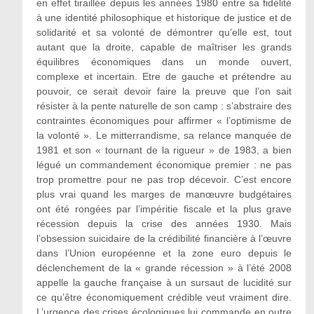
en effet tiraillée depuis les années 1980 entre sa fidélité
à une identité philosophique et historique de justice et de
solidarité et sa volonté de démontrer qu’elle est, tout
autant que la droite, capable de maîtriser les grands
équilibres économiques dans un monde ouvert,
complexe et incertain. Etre de gauche et prétendre au
pouvoir, ce serait devoir faire la preuve que l’on sait
résister à la pente naturelle de son camp : s’abstraire des
contraintes économiques pour affirmer « l’optimisme de
la volonté ». Le mitterrandisme, sa relance manquée de
1981 et son « tournant de la rigueur » de 1983, a bien
légué un commandement économique premier : ne pas
trop promettre pour ne pas trop décevoir. C’est encore
plus vrai quand les marges de manœuvre budgétaires
ont été rongées par l’impéritie fiscale et la plus grave
récession depuis la crise des années 1930. Mais
l’obsession suicidaire de la crédibilité financière à l’œuvre
dans l’Union européenne et la zone euro depuis le
déclenchement de la « grande récession » à l’été 2008
appelle la gauche française à un sursaut de lucidité sur
ce qu’être économiquement crédible veut vraiment dire.
L’urgence des crises écologiques lui commande en outre