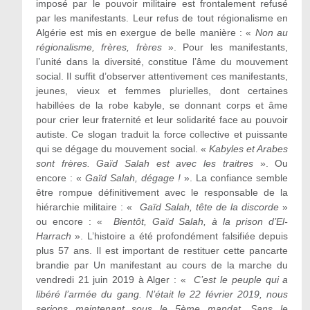
imposé par le pouvoir militaire est frontalement refusé
par les manifestants. Leur refus de tout régionalisme en
Algérie est mis en exergue de belle manière : «
Non au
régionalisme, frères, frères
». Pour les manifestants,
l’unité dans la diversité, constitue l’âme du mouvement
social. Il suffit d’observer attentivement ces manifestants,
jeunes, vieux et femmes plurielles, dont certaines
habillées de la robe kabyle, se donnant corps et âme
pour crier leur fraternité et leur solidarité face au pouvoir
autiste. Ce slogan traduit la force collective et puissante
qui se dégage du mouvement social. «
Kabyles et Arabes
sont frères. Gaïd Salah est avec les traitres
». Ou
encore : «
Gaïd Salah, dégage !
». La confiance semble
être rompue définitivement avec le responsable de la
hiérarchie militaire : «
Gaïd Salah, tête de la discorde
»
ou encore : «
Bientôt, Gaïd Salah, à la prison d’El-
Harrach
». L’histoire a été profondément falsifiée depuis
plus 57 ans. Il est important de restituer cette pancarte
brandie par Un manifestant au cours de la marche du
vendredi 21 juin 2019 à Alger : «
C’est le peuple qui a
libéré l’armée du gang. N’était le 22 février 2019, nous
serions maintenant sous le 5ème mandat. Sans le