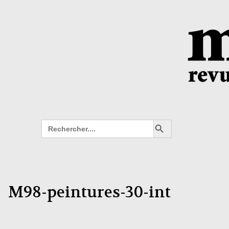
Search Button
Search
for:
M98-peintures-30-int