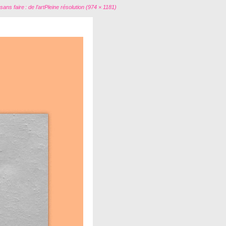
ans faire : de l’art
Pleine résolution (974 × 1181)