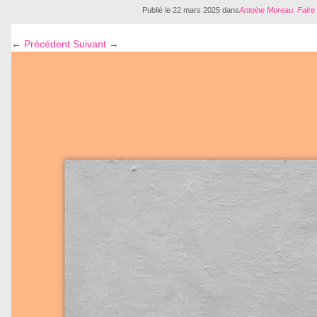
Publié le
22 mars 2025
dans
Antoine Moreau. Faire s
←
Précédent
Suivant
→