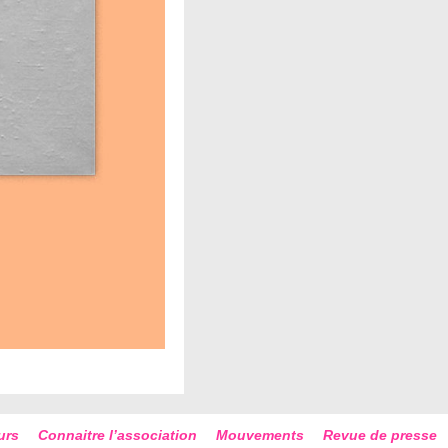
urs
Connaitre l’association
Mouvements
Revue de presse