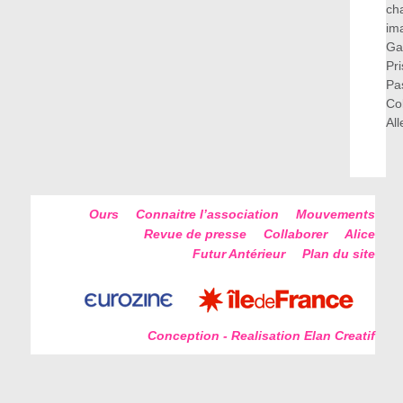
ch
im
Ga
Pr
Pa
Co
Al
Ours
Connaitre l’association
Mouvements
Revue de presse
Collaborer
Alice
Futur Antérieur
Plan du site
Conception - Realisation Elan Creatif