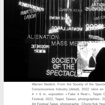
Warren Neidich, From the Society of the Specta
Consciousness Industry (détail), 2022 néon en 
4 × 6 m, exposition « Fake it Real », Taipei Di
Festival, 2022, Taipei, Taiwan, photographies : 2
Art Festival Taipei, photographe : Chong Kok Yew