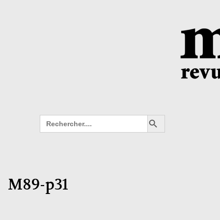
Search Button
Search
for:
M89-p31