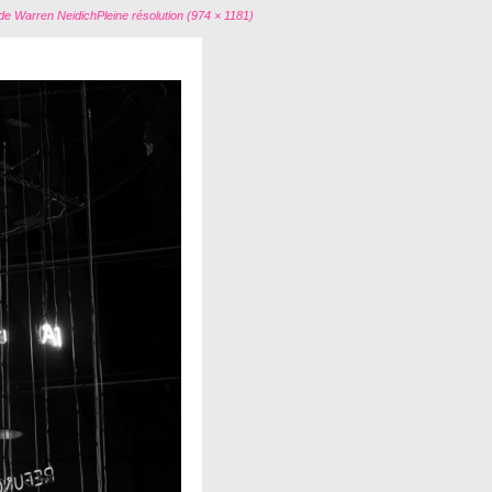
de Warren Neidich
Pleine résolution (974 × 1181)