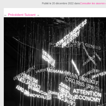
Publié le
20 décembre 2022
dans
Consulter les œuvres 
←
Précédent
Suivant
→