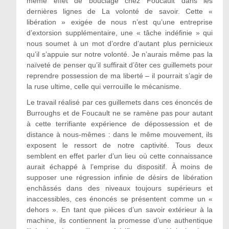
même effet de bouclage chez Foucault dans les
dernières lignes de La volonté de savoir. Cette «
libération » exigée de nous n’est qu’une entreprise
d’extorsion supplémentaire, une « tâche indéfinie » qui
nous soumet à un mot d’ordre d’autant plus pernicieux
qu’il s’appuie sur notre volonté. Je n’aurais même pas la
naïveté de penser qu’il suffirait d’ôter ces guillemets pour
reprendre possession de ma liberté – il pourrait s’agir de
la ruse ultime, celle qui verrouille le mécanisme.
Le travail réalisé par ces guillemets dans ces énoncés de
Burroughs et de Foucault ne se ramène pas pour autant
à cette terrifiante expérience de dépossession et de
distance à nous-mêmes : dans le même mouvement, ils
exposent le ressort de notre captivité. Tous deux
semblent en effet parler d’un lieu où cette connaissance
aurait échappé à l’emprise du dispositif. À moins de
supposer une régression infinie de désirs de libération
enchâssés dans des niveaux toujours supérieurs et
inaccessibles, ces énoncés se présentent comme un «
dehors ». En tant que pièces d’un savoir extérieur à la
machine, ils contiennent la promesse d’une authentique