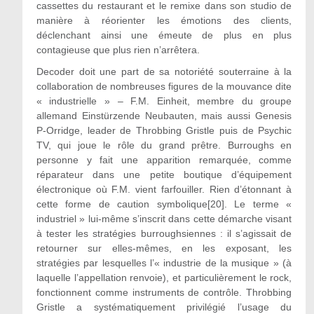
cassettes du restaurant et le remixe dans son studio de
manière à réorienter les émotions des clients,
déclenchant ainsi une émeute de plus en plus
contagieuse que plus rien n’arrêtera.
Decoder doit une part de sa notoriété souterraine à la
collaboration de nombreuses figures de la mouvance dite
« industrielle » – F.M. Einheit, membre du groupe
allemand Einstürzende Neubauten, mais aussi Genesis
P-Orridge, leader de Throbbing Gristle puis de Psychic
TV, qui joue le rôle du grand prêtre. Burroughs en
personne y fait une apparition remarquée, comme
réparateur dans une petite boutique d’équipement
électronique où F.M. vient farfouiller. Rien d’étonnant à
cette forme de caution symbolique[20]. Le terme «
industriel » lui-même s’inscrit dans cette démarche visant
à tester les stratégies burroughsiennes : il s’agissait de
retourner sur elles-mêmes, en les exposant, les
stratégies par lesquelles l’« industrie de la musique » (à
laquelle l’appellation renvoie), et particulièrement le rock,
fonctionnent comme instruments de contrôle. Throbbing
Gristle a systématiquement privilégié l’usage du