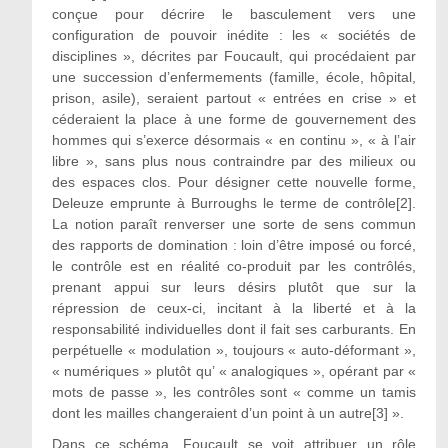
conçue pour décrire le basculement vers une
configuration de pouvoir inédite : les « sociétés de
disciplines », décrites par Foucault, qui procédaient par
une succession d’enfermements (famille, école, hôpital,
prison, asile), seraient partout « entrées en crise » et
céderaient la place à une forme de gouvernement des
hommes qui s’exerce désormais « en continu », « à l’air
libre », sans plus nous contraindre par des milieux ou
des espaces clos. Pour désigner cette nouvelle forme,
Deleuze emprunte à Burroughs le terme de contrôle[2].
La notion paraît renverser une sorte de sens commun
des rapports de domination : loin d’être imposé ou forcé,
le contrôle est en réalité co-produit par les contrôlés,
prenant appui sur leurs désirs plutôt que sur la
répression de ceux-ci, incitant à la liberté et à la
responsabilité individuelles dont il fait ses carburants. En
perpétuelle « modulation », toujours « auto-déformant »,
« numériques » plutôt qu’ « analogiques », opérant par «
mots de passe », les contrôles sont « comme un tamis
dont les mailles changeraient d’un point à un autre[3] ».
Dans ce schéma, Foucault se voit attribuer un rôle