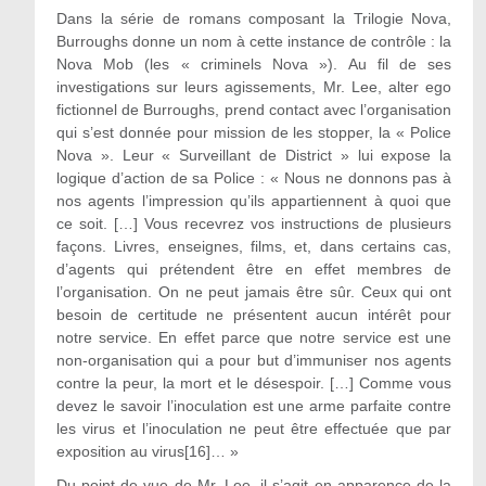
Dans la série de romans composant la Trilogie Nova,
Burroughs donne un nom à cette instance de contrôle : la
Nova Mob (les « criminels Nova »). Au fil de ses
investigations sur leurs agissements, Mr. Lee, alter ego
fictionnel de Burroughs, prend contact avec l’organisation
qui s’est donnée pour mission de les stopper, la « Police
Nova ». Leur « Surveillant de District » lui expose la
logique d’action de sa Police : « Nous ne donnons pas à
nos agents l’impression qu’ils appartiennent à quoi que
ce soit. […] Vous recevrez vos instructions de plusieurs
façons. Livres, enseignes, films, et, dans certains cas,
d’agents qui prétendent être en effet membres de
l’organisation. On ne peut jamais être sûr. Ceux qui ont
besoin de certitude ne présentent aucun intérêt pour
notre service. En effet parce que notre service est une
non-organisation qui a pour but d’immuniser nos agents
contre la peur, la mort et le désespoir. […] Comme vous
devez le savoir l’inoculation est une arme parfaite contre
les virus et l’inoculation ne peut être effectuée que par
exposition au virus[16]… »
Du point de vue de Mr. Lee, il s’agit en apparence de la