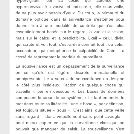
hypervigilant, par sa cécité qui autorise une
hyperconvivialité invasive et indiscrète, elle sous-veille,
de ne plus avoir besoin d’yeux. Du coup, la primauté du
domaine optique dans la surveillance s’estompe pour
donner lieu à une modalité de contrôle qui n’est plus
essentiellement basée sur le regard, la vue et la vision,
mais sur le calcul et la prédictibilité. L’œil – celui, divin,
qui scrute et voit tout, c’est-à-dire connaît tout ; ou celui,
accusateur, qui métaphorise la culpabilité de Caïn – a
cessé de représenter le modèle du surveillant.
La sousveillance est un dépassement de la surveillance
en ce qu’elle est légère, discrète, immatérielle et
omniprésente. Le « sous » de sousveillance en désigne
le côté plus insidieux, l’action de quelque chose qui
travaille « par en dessous ». Les bases de données
composent le cœur de ce système, et il faut entendre le
mot dans toute sa littéralité : une « base », par définition,
est toujours située « sous ». C’est ainsi que cette veille
sans regard – donc virtuellement sans point aveugle –
peut mieux capter ce que la surveillance classique ne
pouvait que manquer de saisir. La sousveillance n’est