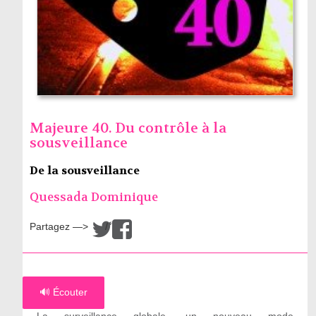
Majeure 40. Du contrôle à la
sousveillance
De la sousveillance
Quessada Dominique
Partagez —>
/
🔊 Écouter