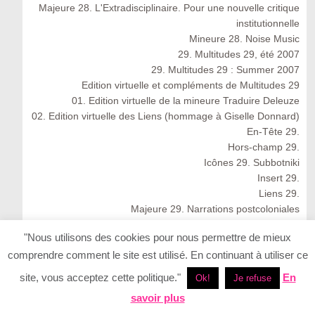
Majeure 28. L'Extradisciplinaire. Pour une nouvelle critique
institutionnelle
Mineure 28. Noise Music
29. Multitudes 29, été 2007
29. Multitudes 29 : Summer 2007
Edition virtuelle et compléments de Multitudes 29
01. Edition virtuelle de la mineure Traduire Deleuze
02. Edition virtuelle des Liens (hommage à Giselle Donnard)
En-Tête 29.
Hors-champ 29.
Icônes 29. Subbotniki
Insert 29.
Liens 29.
Majeure 29. Narrations postcoloniales
Mineure 29. Traduire Deleuze
"Nous utilisons des cookies pour nous permettre de mieux
30. Multitudes 30, automne 2007
comprendre comment le site est utilisé. En continuant à utiliser ce
30. Multitudes 30 : Autumn 2007
En-tête 30
site, vous acceptez cette politique."
En
Ok!
Je refuse
Icônes 30
savoir plus
Insert 30.