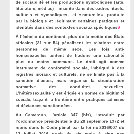
de sociabilité et les productions symboliques (arts,
littérature, médias) – inscrite dans des cadres rituels,
cultuels et symboliques ; et « naturelle », produite
par la biologie et légitimant certaines pratiques et
identités dans des contextes sociaux spécifiques
6
.
À l’échelle du continent, plus de la moitié des États
africains (31 sur 54) pénalisent les relations entre
personnes de même sexe. Les lois anti-
homosexuelles tentent de traduire une rationalité
plus ou moins commune. Le droit agit comme
instrument de conformité sociale, imbriqué à des
registres moraux et culturels, ne se limite pas à la
sanction d’actes, mais organise la structuration
normative des conduites sexuelles.
L’hétérosexualité y est érigée en norme de légitimité
sociale, traçant la frontière entre pratiques admises
et déviances sanctionnées.
Au Cameroun, l’article 347 (bis), introduit par
l’ordonnance présidentielle du 28 septembre 1972 et
repris dans le Code pénal par la loi n
o
2016/007 du
12 juillet 2016 punit de six mois à cinq ans