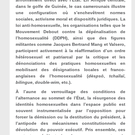
affrontement direct avec l’État. En Afrique centrale,
dans le golfe de Guinée, le cas camerounais illustre
une configuration où s’enchevêtrent normes
sociales, activisme moral et dispositifs juridiques. La
loi anti-homosexuelle, les organisations telles que le
Mouvement Debout contre la dépénalisation de
l’homosexualité (DDPH), ainsi que des figures
militantes comme Jacques Bertrand Mang et Valsero,
participent activement à la réaffirmation d’un ordre
hétérosexuel et patriarcal par la critique et les
dénonciations des pratiques homosexuelles en
mobilisant des désignations locales et franco-
anglaises de l’homosexualité (
dèspsô
,
tchaïlaï
,
bilingue
,
double-wim
, etc.).
À l’aune de verrouillage des conditions de
l’alternance au sommet de l’État, la résurgence des
identités homosexuelles dans l’espace public est
souvent instrumentalisée par l’opposition pour
forcer la démission ou la destitution du président, à
l’antipode des mécanismes constitutionnels de
dévolution du pouvoir exécutif. Pris ensemble, ces