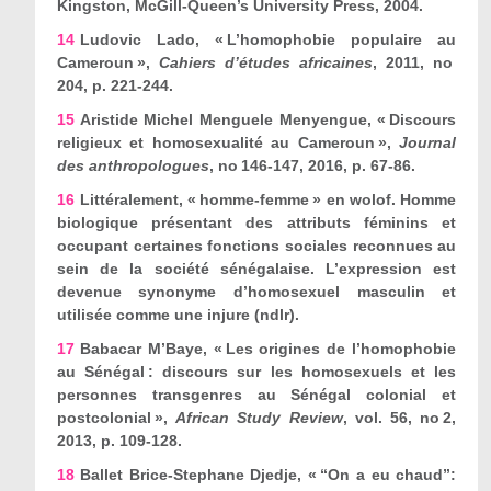
Kingston, McGill-Queen
’
s University Press, 2004.
14
Ludovic Lado, « L’homophobie populaire au
Cameroun »,
Cahiers d
’
études
africaines
, 2011, n
o
204, p. 221-244.
15
Aristide Michel Menguele Menyengue, « Discours
religieux et homosexualité au Cameroun »,
Journal
des anthropologues
, n
o
146-147, 2016, p. 67-86.
16
Littéralement, « homme-femme » en wolof. Homme
biologique présentant des attributs féminins et
occupant certaines fonctions sociales reconnues au
sein de la société sénégalaise. L’expression est
devenue synonyme d’homosexuel masculin et
utilisée comme une injure (ndlr).
17
Babacar M’Baye, « Les origines de l’homophobie
au Sénégal : discours sur les homosexuels et les
personnes transgenres au Sénégal colonial et
postcolonial »,
African Study Review
, vol. 56, n
o
2,
2013, p. 109-128.
18
Ballet Brice-Stephane Djedje, « “On a eu chaud”: