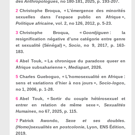
des Anthropologues
, n
o
180-181, 2025, p. 193-207.
2
Christophe Broqua, « L’émergence des minorités
sexuelles dans l’espace public en Afrique »,
Politique africaine
, vol. 2, n
o
126, 2012, p. 5-23.
3
Christophe Broqua, «
Goordjiguen
: la
resignification négative d’une catégorie entre genre
et sexualité (Sénégal) »,
Socio
, n
o
9, 2017, p. 163-
183.
4
Abel Touk, « La chronique du paradoxe queer en
Afrique subsaharienne »,
Mediapart
, 2026.
5
Charles Gueboguo, « L’homosexualité en Afrique :
sens et variations d’hier à nos jours »,
Socio-logos
,
n
o
1, 2006, p. 1-28.
6
Abel Touk, « Sortir du couple hétérosexuel et
entrer en relation de même sexe »,
Sexualités
Humaines
, n
o
67, 2025, p. 115.
7
Patrick Awondo,
Sexe et ses doubles.
(Homo)sexualités en postcolonie
, Lyon, ENS Édition,
2019.