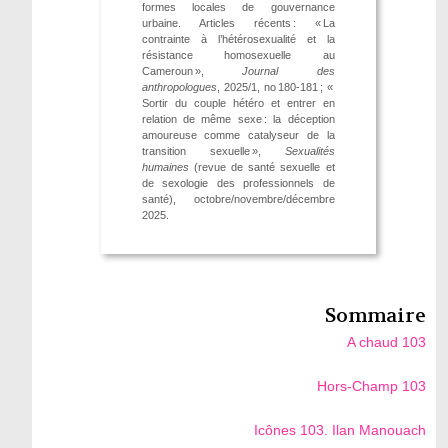
formes locales de gouvernance
urbaine. Articles récents : « La
contrainte à l’hétérosexualité et la
résistance homosexuelle au
Cameroun »,
Journal des
anthropologues
, 2025/1, no 180-181 ; «
Sortir du couple hétéro et entrer en
relation de même sexe : la déception
amoureuse comme catalyseur de la
transition sexuelle »,
Sexualités
humaines
(revue de santé sexuelle et
de sexologie des professionnels de
santé), octobre/novembre/décembre
2025.
Sommaire
A chaud 103
Hors-Champ 103
Icônes 103. Ilan Manouach