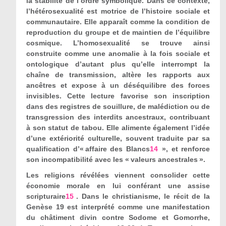
la stabilité de l’ordre symbolique. Dans ce contexte,
l’hétérosexualité est motrice de l’histoire sociale et
communautaire. Elle apparaît comme la condition de
reproduction du groupe et de maintien de l’équilibre
cosmique. L’homosexualité se trouve ainsi
construite comme une anomalie à la fois sociale et
ontologique d’autant plus qu’elle interrompt la
chaîne de transmission, altère les rapports aux
ancêtres et expose à un déséquilibre des forces
invisibles. Cette lecture favorise son inscription
dans des registres de souillure, de malédiction ou de
transgression des interdits ancestraux, contribuant
à son statut de tabou. Elle alimente également l’idée
d’une extériorité culturelle, souvent traduite par sa
qualification d’« affaire des Blancs
14
», et renforce
son incompatibilité avec les « valeurs ancestrales ».
Les religions révélées viennent consolider cette
économie morale en lui conférant une assise
scripturaire
15
. Dans le christianisme, le récit de la
Genèse 19 est interprété comme une manifestation
du châtiment divin contre Sodome et Gomorrhe,