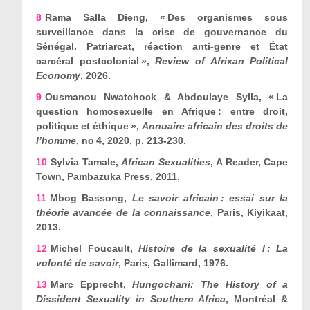
8
Rama Salla Dieng, « Des organismes sous
surveillance dans la crise de gouvernance du
Sénégal. Patriarcat, réaction anti-genre et État
carcéral postcolonial »,
Review of Afrixan Political
Economy
, 2026.
9
Ousmanou Nwatchock & Abdoulaye Sylla, « La
question homosexuelle en Afrique : entre droit,
politique et éthique »,
Annuaire africain des droits de
l
’
homme
, n
o
4, 2020, p. 213-230.
10
Sylvia Tamale,
African Sexualities
, A Reader, Cape
Town, Pambazuka Press, 2011.
11
Mbog Bassong,
Le savoir africain : essai sur la
théorie avancée de la connaissance
, Paris, Kiyikaat,
2013.
12
Michel Foucault,
Histoire de la sexualité I : La
volonté de savoir
, Paris, Gallimard, 1976.
13
Marc Epprecht,
Hungochani: The History of a
Dissident Sexuality in Southern Africa
, Montréal &