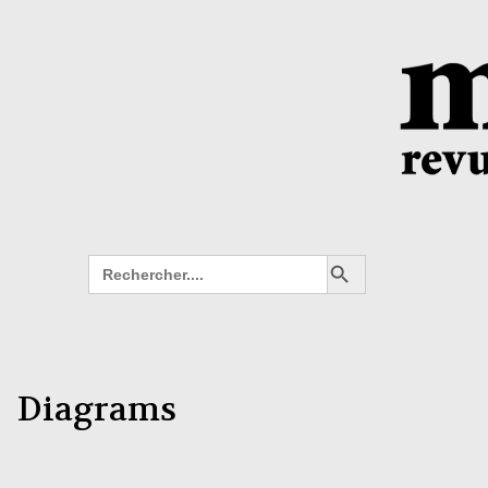
Search Button
Search
for:
Diagrams