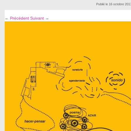
Publié le
16 octobre 201
←
Précédent
Suivant
→