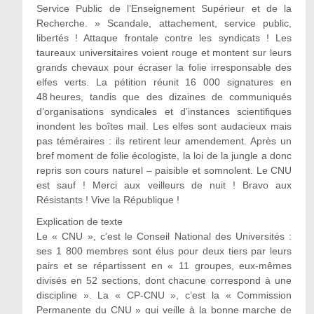
Service Public de l’Enseignement Supérieur et de la
Recherche. » Scandale, attachement, service public,
libertés ! Attaque frontale contre les syndicats ! Les
taureaux universitaires voient rouge et montent sur leurs
grands chevaux pour écraser la folie irresponsable des
elfes verts. La pétition réunit 16 000 signatures en
48 heures, tandis que des dizaines de communiqués
d’organisations syndicales et d’instances scientifiques
inondent les boîtes mail. Les elfes sont audacieux mais
pas téméraires : ils retirent leur amendement. Après un
bref moment de folie écologiste, la loi de la jungle a donc
repris son cours naturel – paisible et somnolent. Le CNU
est sauf ! Merci aux veilleurs de nuit ! Bravo aux
Résistants ! Vive la République !
Explication de texte
Le « CNU », c’est le Conseil National des Universités :
ses 1 800 membres sont élus pour deux tiers par leurs
pairs et se répartissent en « 11 groupes, eux-mêmes
divisés en 52 sections, dont chacune correspond à une
discipline ». La « CP-CNU », c’est la « Commission
Permanente du CNU » qui veille à la bonne marche de