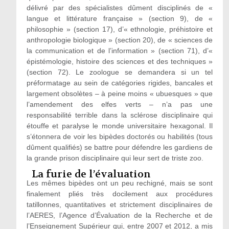
délivré par des spécialistes dûment disciplinés de «
langue et littérature française » (section 9), de «
philosophie » (section 17), d’« ethnologie, préhistoire et
anthropologie biologique » (section 20), de « sciences de
la communication et de l’information » (section 71), d’«
épistémologie, histoire des sciences et des techniques »
(section 72). Le zoologue se demandera si un tel
préformatage au sein de catégories rigides, bancales et
largement obsolètes – à peine moins « ubuesques » que
l’amendement des elfes verts – n’a pas une
responsabilité terrible dans la sclérose disciplinaire qui
étouffe et paralyse le monde universitaire hexagonal. Il
s’étonnera de voir les bipèdes doctorés ou habilités (tous
dûment qualifiés) se battre pour défendre les gardiens de
la grande prison disciplinaire qui leur sert de triste zoo.
La furie de l’évaluation
Les mêmes bipèdes ont un peu rechigné, mais se sont
finalement pliés très docilement aux procédures
tatillonnes, quantitatives et strictement disciplinaires de
l’AERES, l’Agence d’Évaluation de la Recherche et de
l’Enseignement Supérieur qui, entre 2007 et 2012, a mis