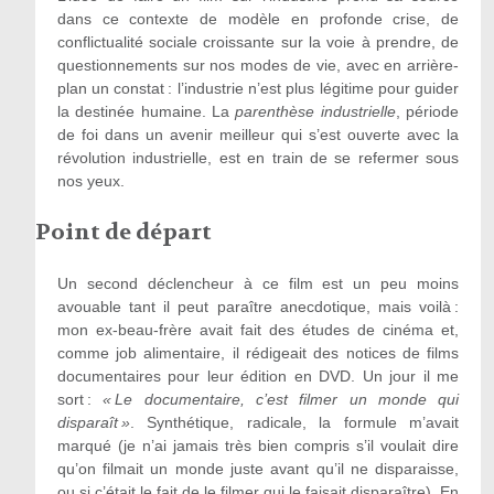
dans ce contexte de modèle en profonde crise, de
conflictualité sociale croissante sur la voie à prendre, de
questionnements sur nos modes de vie, avec en arrière-
plan un constat : l’industrie n’est plus légitime pour guider
la destinée humaine. La
parenthèse industrielle
, période
de foi dans un avenir meilleur qui s’est ouverte avec la
révolution industrielle, est en train de se refermer sous
nos yeux.
Point de départ
Un second déclencheur à ce film est un peu moins
avouable tant il peut paraître anecdotique, mais voilà :
mon ex-beau-frère avait fait des études de cinéma et,
comme job alimentaire, il rédigeait des notices de films
documentaires pour leur édition en DVD. Un jour il me
sort :
« Le documentaire, c
’
est filmer un monde qui
disparaît »
. Synthétique, radicale, la formule m’avait
marqué (je n’ai jamais très bien compris s’il voulait dire
qu’on filmait un monde juste avant qu’il ne disparaisse,
ou si c’était le fait de le filmer qui le faisait disparaître). En