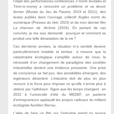
l’objet des performances-conférences
3 morts brutales
et
Time-is-money a rencontré un problème et va devoir
fermer
(Musée du Jeu de Paume, 2019 et 2021), des
textes publiés dans l’ouvrage collectif
Angles morts du
numérique
(Presses du réel, 2023) et de mon dernier film
La chanson de Jérôme
(2024). En partant de cas
concrets, je me suis demandé : pourquoi et comment se
produit une telle dévastation de la vie ?
Ces dernières années, la situation m’a semblé devenir
particulièrement instable et tendue : à mesure que la
catastrophe écologique s’amplifie autour de nous, la
nécessité d’un changement de paradigme des sociétés
industrielles devient une évidence pressante. Une prise
de conscience se fait jour, des sensibilités émergent, des
ingénieurs désertent. L’industrie doit de plus en plus
recourir à la force pour imposer ce qu’elle n’arrive plus à
obtenir par l’adhésion. Signe que les temps changent : en
2022 à l’université d’été du MEDEF, un parterre
d’entrepreneurs applaudit les propos radicaux du militant
écologiste Aurélien Barrau.
L’idée de faire un film sur l’industrie prend sa source