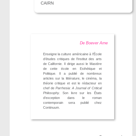
CAIRN
De Boever Arne
Enseigne la culture américaine à l’École
d’études critiques de l’Institut des arts
de Californie. Il dirige aussi le Mastère
de cette école en Esthétique et
Politique. Il a publié de nombreux
articles sur la littérature, le cinéma, la
théorie critique et est le rédacteur en
chef de
Parrhesia: A Journal of Critical
Philosophy
. Son livre sur les États
d’exception dans le roman
contemporain sera publié chez
Continuum.