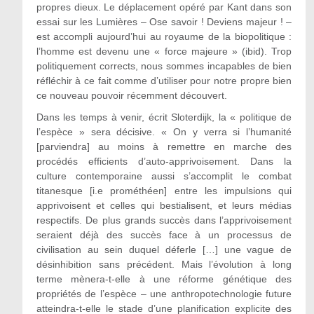
propres dieux. Le déplacement opéré par Kant dans son
essai sur les Lumières – Ose savoir ! Deviens majeur ! –
est accompli aujourd’hui au royaume de la biopolitique :
l’homme est devenu une « force majeure » (ibid). Trop
politiquement corrects, nous sommes incapables de bien
réfléchir à ce fait comme d’utiliser pour notre propre bien
ce nouveau pouvoir récemment découvert.
Dans les temps à venir, écrit Sloterdijk, la « politique de
l’espèce » sera décisive. « On y verra si l’humanité
[parviendra] au moins à remettre en marche des
procédés efficients d’auto-apprivoisement. Dans la
culture contemporaine aussi s’accomplit le combat
titanesque [i.e prométhéen] entre les impulsions qui
apprivoisent et celles qui bestialisent, et leurs médias
respectifs. De plus grands succès dans l’apprivoisement
seraient déjà des succès face à un processus de
civilisation au sein duquel déferle […] une vague de
désinhibition sans précédent. Mais l’évolution à long
terme mènera-t-elle à une réforme génétique des
propriétés de l’espèce – une anthropotechnologie future
atteindra-t-elle le stade d’une planification explicite des