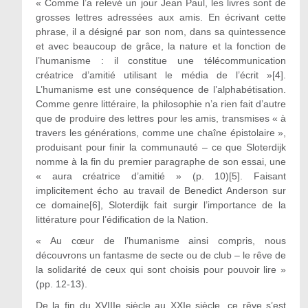
« Comme l’a relevé un jour Jean Paul, les livres sont de
grosses lettres adressées aux amis. En écrivant cette
phrase, il a désigné par son nom, dans sa quintessence
et avec beaucoup de grâce, la nature et la fonction de
l’humanisme : il constitue une télécommunication
créatrice d’amitié utilisant le média de l’écrit »[4].
L’humanisme est une conséquence de l’alphabétisation.
Comme genre littéraire, la philosophie n’a rien fait d’autre
que de produire des lettres pour les amis, transmises « à
travers les générations, comme une chaîne épistolaire »,
produisant pour finir la communauté – ce que Sloterdijk
nomme à la fin du premier paragraphe de son essai, une
« aura créatrice d’amitié » (p. 10)[5]. Faisant
implicitement écho au travail de Benedict Anderson sur
ce domaine[6], Sloterdijk fait surgir l’importance de la
littérature pour l’édification de la Nation.
« Au cœur de l’humanisme ainsi compris, nous
découvrons un fantasme de secte ou de club – le rêve de
la solidarité de ceux qui sont choisis pour pouvoir lire »
(pp. 12-13).
De la fin du XVIIIe siècle au XXIe siècle, ce rêve s’est