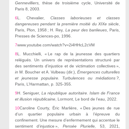
Gennevilliers,
thèse de troisième cycle, Université de
Paris 8, 2003.
6
L. Chevalier,
Classes laborieuses et classes
dangereuses pendant la première moitié du XIX
e
siècle
,
Paris, Plon, 1958 ; H. Rey,
La peur des banlieues
, Paris,
Presses de Sciences-po, 1996.
7
www.youtube.com/watch?v=2i4HHcL2cVM
8
L. Mucchielli,
«
Le rap de la jeunesse des quartiers
relégués. Un univers de représentations structuré par
des sentiments d
’
injustice et de victimation collectives »,
in
M. Boucher et A. Vulbeau (dir.),
Émergences culturelles
et jeunesse populaire. Turbulences ou médiations ?
,
Paris, L
’
Harmattan, p. 325-355.
9
H. Seniguer,
La république autoritaire. Islam de France
et illusion républicaine
, Lormont, Le bord de l
’
eau, 2022.
10
Caroline Courty, Éric Marlière, « Des jeunes de rue
d
’
un quartier populaire urbain à l
’
épreuve du
confinement. Une mesure d
’
enfermement qui accentue le
sentiment d
’
injustice »,
Pensée Plurielle,
53, 2021,