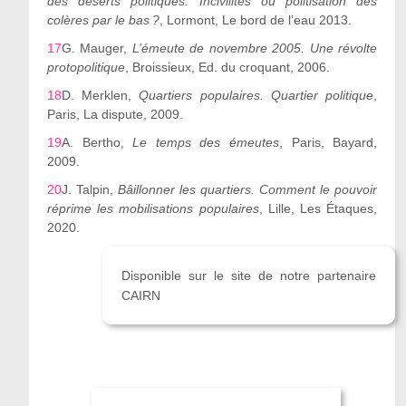
des déserts politiques. Incivilités ou politisation des
colères par le bas ?
, Lormont, Le bord de l
’
eau 2013.
17
G. Mauger,
L
’
émeute de novembre 2005. Une révolte
protopolitique
, Broissieux, Ed. du croquant, 2006.
18
D. Merklen,
Quartiers populaires. Quartier politique
,
Paris, La dispute, 2009.
19
A. Bertho,
Le temps des émeutes
, Paris, Bayard,
2009.
20
J. Talpin,
Bâillonner les quartiers. Comment le pouvoir
réprime les mobilisations populaires
, Lille, Les Étaques,
2020.
Disponible sur le site de notre partenaire
CAIRN