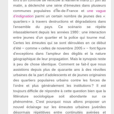
lors d’un contrôle de véhicule à Nanterre mardi 27 juin au
matin, a déclenché une série d’émeutes dans plusieurs
communes populaires d’Île-de-France et
une vague
d
’indignation
parmi un certain nombre de jeunes des «
quartiers » à travers destructions et dégradations dans
l’ensemble du pays. Ce scénario se répète
inlassablement depuis les années 1980 : une interaction
entre jeunes d’un quartier et la police qui tourne mal.
Certes les émeutes qui se sont déroulées en ce début
d’été − comme « celles de novembre 2005 » − font figure
d’exceptions dans l’ampleur des dégâts et la nature
géographique de leur propagation. Mais le synopsis reste
à peu de chose identique. Comment se fait-il que nous
assistions depuis plus de quarante ans à des révoltes
urbaines de la part d’adolescents et de jeunes originaires
des quartiers populaires urbains contre les forces de
l’ordre et plus généralement les institutions ? Il est
toujours difficile de répondre à cette question bien que la
littérature sociologique soit abondante sur ce
phénomène. C’est pourquoi nous allons proposer un
nouvel éclairage sur les émeutes urbaines juvéniles
désormais répétitives entre continuités avérées et