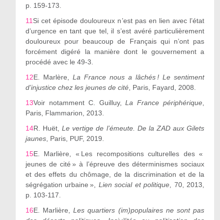
p. 159-173.
11
Si cet épisode douloureux n
’
est pas en lien avec l
’
état
d
’
urgence en tant que tel, il s
’
est avéré particulièrement
douloureux pour beaucoup de Français qui n
’
ont pas
forcément digéré la manière dont le gouvernement a
procédé avec le 49-3.
12
E. Marlère,
La France nous a lâchés ! Le sentiment
d
’
injustice chez les jeunes de cité
, Paris, Fayard, 2008.
13
Voir notamment C. Guilluy,
La France périphérique
,
Paris, Flammarion, 2013.
14
R. Huët,
Le vertige de l
’
émeute. De la ZAD aux Gilets
jaunes
, Paris, PUF, 2019.
15
E. Marlière, « Les recompositions culturelles des «
jeunes de cité » à l
’
épreuve des déterminismes sociaux
et des effets du chômage, de la discrimination et de la
ségrégation urbaine »,
Lien social et politique
, 70, 2013,
p. 103-117.
16
E. Marlière,
Les quartiers (im)populaires ne sont pas