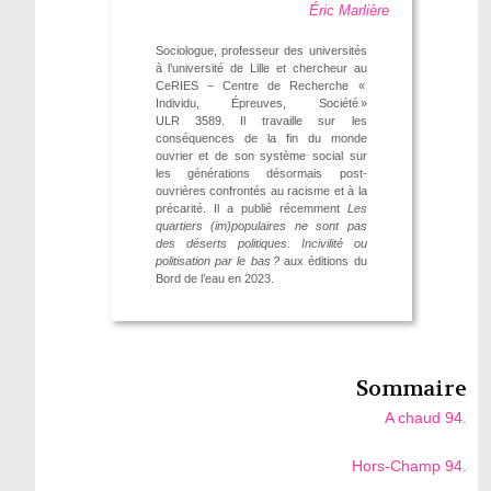
Éric Marlière
Sociologue, professeur des universités
à l’université de Lille et chercheur au
CeRIES − Centre de Recherche «
Individu, Épreuves, Société »
ULR 3589. Il travaille sur les
conséquences de la fin du monde
ouvrier et de son système social sur
les générations désormais post-
ouvrières confrontés au racisme et à la
précarité. Il a publié récemment
Les
quartiers (im)populaires ne sont pas
des déserts politiques. Incivilité ou
politisation par le bas ?
aux éditions du
Bord de l’eau en 2023.
Sommaire
A chaud 94.
Hors-Champ 94.