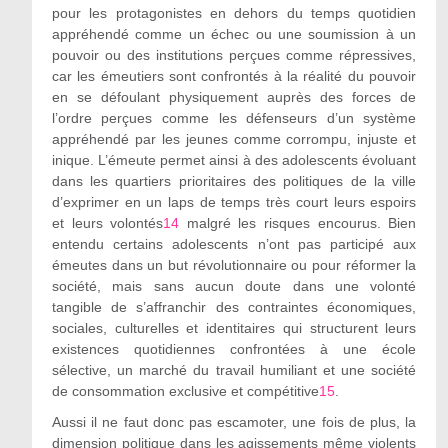
pour les protagonistes en dehors du temps quotidien
appréhendé comme un échec ou une soumission à un
pouvoir ou des institutions perçues comme répressives,
car les émeutiers sont confrontés à la réalité du pouvoir
en se défoulant physiquement auprès des forces de
l’ordre perçues comme les défenseurs d’un système
appréhendé par les jeunes comme corrompu, injuste et
inique. L’émeute permet ainsi à des adolescents évoluant
dans les quartiers prioritaires des politiques de la ville
d’exprimer en un laps de temps très court leurs espoirs
et leurs volontés
14
malgré les risques encourus. Bien
entendu certains adolescents n’ont pas participé aux
émeutes dans un but révolutionnaire ou pour réformer la
société, mais sans aucun doute dans une volonté
tangible de s’affranchir des contraintes économiques,
sociales, culturelles et identitaires qui structurent leurs
existences quotidiennes confrontées à une école
sélective, un marché du travail humiliant et une société
de consommation exclusive et compétitive
15
.
Aussi il ne faut donc pas escamoter, une fois de plus, la
dimension politique dans les agissements même violents