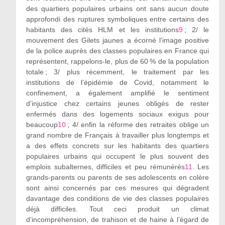
des quartiers populaires urbains ont sans aucun doute
approfondi des ruptures symboliques entre certains des
habitants des cités HLM et les institutions
9
;
2/
le
mouvement des Gilets jaunes a écorné l’image positive
de la police auprès des classes populaires en France qui
représentent, rappelons-le, plus de 60 % de la population
totale ;
3/
plus récemment, le traitement par les
institutions de l’épidémie de Covid, notamment le
confinement, a également amplifié le sentiment
d’injustice chez certains jeunes obligés de rester
enfermés dans des logements sociaux exigus pour
beaucoup
10
;
4/
enfin la réforme des retraites oblige un
grand nombre de Français à travailler plus longtemps et
a des effets concrets sur les habitants des quartiers
populaires urbains qui occupent le plus souvent des
emplois subalternes, difficiles et peu rémunérés
11
. Les
grands-parents ou parents de ses adolescents en colère
sont ainsi concernés par ces mesures qui dégradent
davantage des conditions de vie des classes populaires
déjà difficiles. Tout ceci produit un climat
d’incompréhension, de trahison et de haine à l’égard de