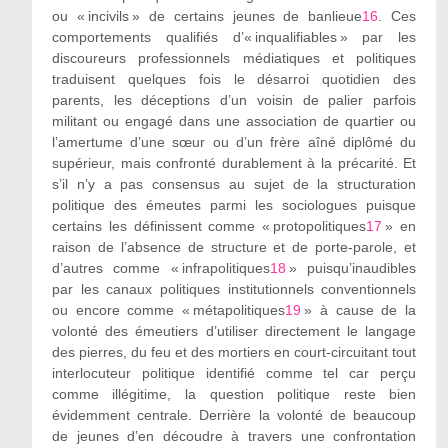
ou « incivils » de certains jeunes de banlieue
16
. Ces
comportements qualifiés d’« inqualifiables » par les
discoureurs professionnels médiatiques et politiques
traduisent quelques fois le désarroi quotidien des
parents, les déceptions d’un voisin de palier parfois
militant ou engagé dans une association de quartier ou
l’amertume d’une sœur ou d’un frère aîné diplômé du
supérieur, mais confronté durablement à la précarité. Et
s’il n’y a pas consensus au sujet de la structuration
politique des émeutes parmi les sociologues puisque
certains les définissent comme « protopolitiques
17
» en
raison de l’absence de structure et de porte-parole, et
d’autres comme « infrapolitiques
18
» puisqu’inaudibles
par les canaux politiques institutionnels conventionnels
ou encore comme « métapolitiques
19
» à cause de la
volonté des émeutiers d’utiliser directement le langage
des pierres, du feu et des mortiers en court-circuitant tout
interlocuteur politique identifié comme tel car perçu
comme illégitime, la question politique reste bien
évidemment centrale. Derrière la volonté de beaucoup
de jeunes d’en découdre à travers une confrontation