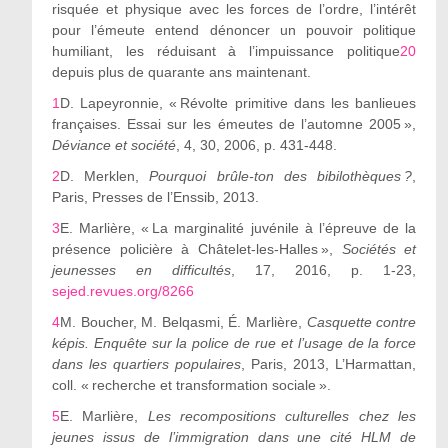
risquée et physique avec les forces de l’ordre, l’intérêt
pour l’émeute entend dénoncer un pouvoir politique
humiliant, les réduisant à l’impuissance politique
20
depuis plus de quarante ans maintenant.
1
D. Lapeyronnie, « Révolte primitive dans les banlieues
françaises. Essai sur les émeutes de l
’
automne 2005 »,
Déviance et société
, 4, 30, 2006, p. 431-448.
2
D. Merklen,
Pourquoi brûle-ton des bibilothèques
?
,
Paris, Presses de l
’
Enssib, 2013.
3
E. Marlière
,
« La marginalité juvénile à l
’
épreuve de la
présence policière à Châtelet-les-Halles »,
Sociétés et
jeunesses en difficultés
, 17, 2016, p. 1-23,
sejed.revues.org/8266
4
M. Boucher, M. Belqasmi,
É
. Marlière,
Casquette contre
képis. Enquête sur la police de rue et l
’
usage de la force
dans les quartiers populaires
, Paris, 2013, L
’
Harmattan,
coll.
«
recherche et transformation sociale
»
.
5
E. Marlière,
Les recompositions culturelles chez les
jeunes issus de l
’
immigration dans une cité HLM de