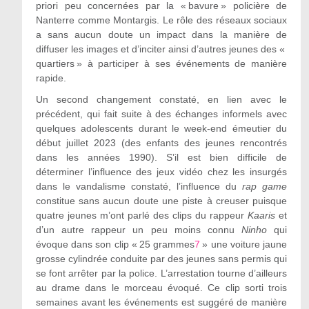
priori peu concernées par la « bavure » policière de
Nanterre comme Montargis. Le rôle des réseaux sociaux
a sans aucun doute un impact dans la manière de
diffuser les images et d’inciter ainsi d’autres jeunes des «
quartiers » à participer à ses événements de manière
rapide.
Un second changement constaté, en lien avec le
précédent, qui fait suite à des échanges informels avec
quelques adolescents durant le week-end émeutier du
début juillet 2023 (des enfants des jeunes rencontrés
dans les années 1990). S’il est bien difficile de
déterminer l’influence des jeux vidéo chez les insurgés
dans le vandalisme constaté, l’influence du
rap game
constitue sans aucun doute une piste à creuser puisque
quatre jeunes m’ont parlé des clips du rappeur
Kaaris
et
d’un autre rappeur un peu moins connu
Ninho
qui
évoque dans son clip « 25 grammes
7
» une voiture jaune
grosse cylindrée conduite par des jeunes sans permis qui
se font arrêter par la police. L’arrestation tourne d’ailleurs
au drame dans le morceau évoqué. Ce clip sorti trois
semaines avant les événements est suggéré de manière