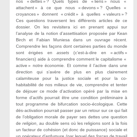
nos « dettes » ? Quels types de « liens » nous «
attachent » à ce que nous « devons » ? Quelles «
croyances » donnent « crédit » à quelles « valeurs » ?
Ces questions traversent les différents articles de ce
dossier. On les revisitera ici en prenant appui sur
l’analyse de la notion d’assettisation proposée par Kean
Birch et Fabian Muniesa dans un ouvrage récent.
Comprendre les façons dont certaines parties du monde
sont érigées en
assets
(c’est-à-dire en « actifs »
financiers) aide à comprendre comment le capitalisme «
active » notre économie. Et comme il l’active dans une
direction qui s’avère de plus en plus clairement
calamiteuse pour la justice sociale et pour la co-
habitabilité de nos milieux de vie, comprendre et tenter
de déjouer ce mode d’activation opéré par la mise en
forme d’actifs pourrait être une condition préliminaire à
tout programme de bifurcation socio-écologique. Cette
dés-activation pourrait passer par un retour sur ce qui fait
de l’obligation morale de payer ses dettes une question
de
religion
, au double sens où les religions sont à la fois
un facteur de cohésion (et donc de puissance) sociale et
un opérateur d’enfumure (par lequel des forces de travail