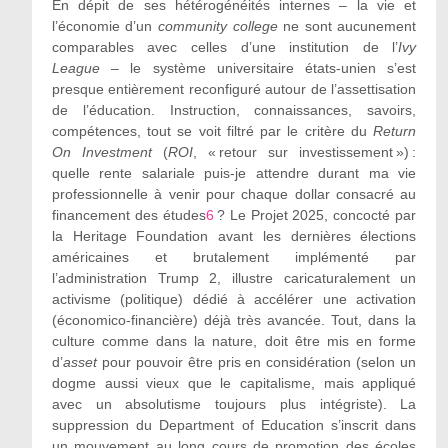
En dépit de ses hétérogénéités internes – la vie et
l’économie d’un
community college
ne sont aucunement
comparables avec celles d’une institution de l’
Ivy
League
– le système universitaire états-unien s’est
presque entièrement reconfiguré autour de l’assettisation
de l’éducation. Instruction, connaissances, savoirs,
compétences, tout se voit filtré par le critère du
Return
On Investment
(
ROI
, « retour sur investissement ») :
quelle rente salariale puis-je attendre durant ma vie
professionnelle à venir pour chaque dollar consacré au
financement des études
6
? Le Projet 2025, concocté par
la Heritage Foundation avant les dernières élections
américaines et brutalement implémenté par
l’administration Trump 2, illustre caricaturalement un
activisme (politique) dédié à accélérer une activation
(économico-financière) déjà très avancée. Tout, dans la
culture comme dans la nature, doit être mis en forme
d’
asset
pour pouvoir être pris en considération (selon un
dogme aussi vieux que le capitalisme, mais appliqué
avec un absolutisme toujours plus intégriste). La
suppression du Department of Education s’inscrit dans
un mouvement au long cours de promotion des écoles