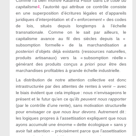
Comme l’a bien montré Katarina Pistor dans
Le code du
capitalisme
4
, l’autorité qui attribue ce contrôle consiste
en une superposition d’écritures légales et d’appareils
juridiques d’interprétation et d’«
enforcement
» des codes
de lois, situés depuis longtemps à l’échelle
transnationale. Comme on le sait par ailleurs, le
capitalisme avance au fil des siècles depuis la «
subsomption formelle » de la marchandisation
a
posteriori
d’objets déjà existants (ressources naturelles,
produits artisanaux) vers la « subsomption réelle »
générant des produits conçus
a priori
pour être des
marchandises profitables à grande échelle industrielle.
La distribution de notre attention collective est donc
intrastructurée par des attentes de rentes à venir – avec
le biais évident que cela implique : nous n’envisageons le
présent et le futur qu’en ce qu’
ils peuvent nous rapporter
(par le contrôle d’une rente), sans motivation structurelle
pour envisager
ce que nous leur devons
. Autrement dit :
les logiques propres à l’assettisation expliquent que nous
ayons accumulé une énorme « dette écologique » sans y
avoir fait attention – précisément parce que l’assettisation