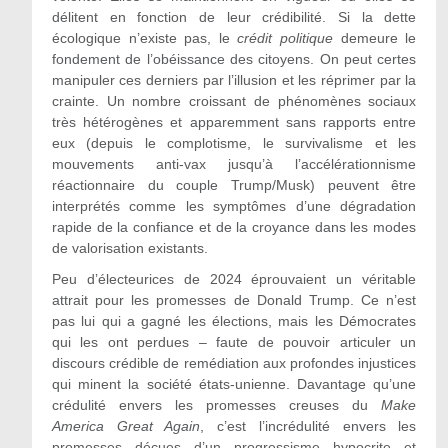
délitent en fonction de leur crédibilité. Si la dette
écologique n’existe pas, le
crédit politique
demeure le
fondement de l’obéissance des citoyens. On peut certes
manipuler ces derniers par l’illusion et les réprimer par la
crainte. Un nombre croissant de phénomènes sociaux
très hétérogènes et apparemment sans rapports entre
eux (depuis le complotisme, le survivalisme et les
mouvements anti-vax jusqu’à l’accélérationnisme
réactionnaire du couple Trump/Musk) peuvent être
interprétés comme les symptômes d’une dégradation
rapide de la confiance et de la croyance dans les modes
de valorisation existants.
Peu d’électeurices de 2024 éprouvaient un véritable
attrait pour les promesses de Donald Trump. Ce n’est
pas lui qui a gagné les élections, mais les Démocrates
qui les ont perdues – faute de pouvoir articuler un
discours crédible de remédiation aux profondes injustices
qui minent la société états-unienne. Davantage qu’une
crédulité envers les promesses creuses du
Make
America Great Again
, c’est l’incrédulité envers les
promesses déçues d’un progressisme hypocrite et