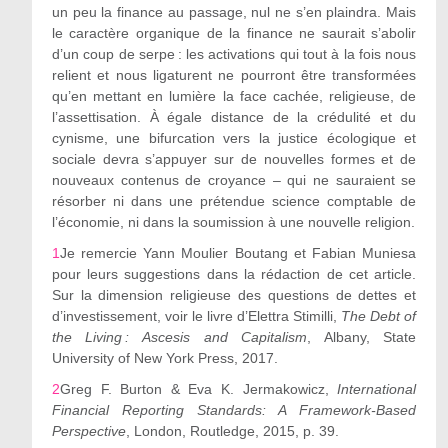
un peu la finance au passage, nul ne s’en plaindra. Mais
le caractère organique de la finance ne saurait s’abolir
d’un coup de serpe : les activations qui tout à la fois nous
relient et nous ligaturent ne pourront être transformées
qu’en mettant en lumière la face cachée, religieuse, de
l’assettisation. À égale distance de la crédulité et du
cynisme, une bifurcation vers la justice écologique et
sociale devra s’appuyer sur de nouvelles formes et de
nouveaux contenus de croyance – qui ne sauraient se
résorber ni dans une prétendue science comptable de
l’économie, ni dans la soumission à une nouvelle religion.
1
Je remercie Yann Moulier Boutang et Fabian Muniesa
pour leurs suggestions dans la rédaction de cet article.
Sur la dimension religieuse des questions de dettes et
d’investissement, voir le livre d’Elettra Stimilli,
The Debt of
the Living : Ascesis and Capitalism
, Albany, State
University of New York Press, 2017.
2
Greg F. Burton & Eva K. Jermakowicz,
International
Financial Reporting Standards: A Framework-Based
Perspective
, London, Routledge, 2015, p. 39.