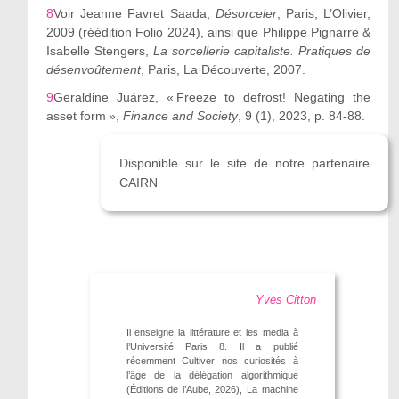
8
Voir Jeanne Favret Saada,
Désorceler
, Paris, L’Olivier,
2009 (réédition Folio 2024), ainsi que Philippe Pignarre &
Isabelle Stengers,
La sorcellerie capitaliste. Pratiques de
désenvoûtement
, Paris, La Découverte, 2007.
9
Geraldine Juárez, « Freeze to defrost!
Negating the
asset form »,
Finance and Society
, 9 (1), 2023, p. 84-88.
Disponible sur le site de notre partenaire
CAIRN
Yves Citton
Il enseigne la littérature et les media à
l’Université Paris 8. Il a publié
récemment Cultiver nos curiosités à
l’âge de la délégation algorithmique
(Éditions de l’Aube, 2026), La machine