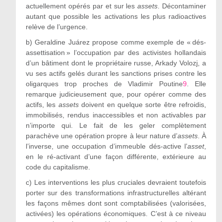
actuellement opérés par et sur les
assets
. Décontaminer
autant que possible les activations les plus radioactives
relève de l’urgence.
b)
Geraldine Juárez propose comme exemple de « dés-
assettisation » l’occupation par des activistes hollandais
d’un bâtiment dont le propriétaire russe, Arkady Volozj, a
vu ses actifs gelés durant les sanctions prises contre les
oligarques trop proches de Vladimir Poutine
9
. Elle
remarque judicieusement que, pour opérer comme des
actifs, les
assets
doivent en quelque sorte être refroidis,
immobilisés, rendus inaccessibles et non activables par
n’importe qui. Le fait de les geler complètement
parachève une opération propre à leur nature d’
assets
. À
l’inverse, une occupation d’immeuble dés-active l’
asset
,
en le ré-activant d’une façon différente, extérieure au
code du capitalisme.
c)
Les interventions les plus cruciales devraient toutefois
porter sur des transformations infrastructurelles altérant
les façons mêmes dont sont comptabilisées (valorisées,
activées) les opérations économiques. C’est à ce niveau