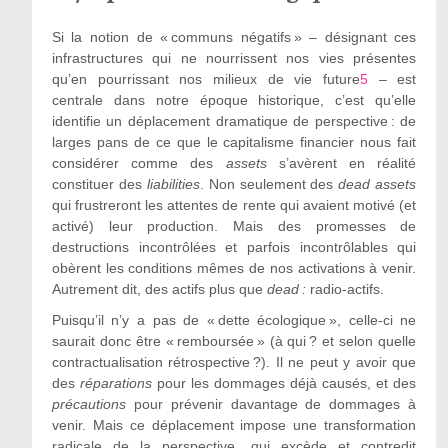
Si la notion de « communs négatifs » – désignant ces
infrastructures qui ne nourrissent nos vies présentes
qu’en pourrissant nos milieux de vie future
5
– est
centrale dans notre époque historique, c’est qu’elle
identifie un déplacement dramatique de perspective : de
larges pans de ce que le capitalisme financier nous fait
considérer comme des
assets
s’avèrent en réalité
constituer des
liabilities
. Non seulement des
dead assets
qui frustreront les attentes de rente qui avaient motivé (et
activé) leur production. Mais des promesses de
destructions incontrôlées et parfois incontrôlables qui
obèrent les conditions mêmes de nos activations à venir.
Autrement dit, des actifs plus que
dead :
radio-actifs.
Puisqu’il n’y a pas de « dette écologique », celle-ci ne
saurait donc être « remboursée » (à qui ? et selon quelle
contractualisation rétrospective ?). Il ne peut y avoir que
des
réparations
pour les dommages déjà causés, et des
précautions
pour prévenir davantage de dommages à
venir. Mais ce déplacement impose une transformation
radicale de la perspective, qui excède et contredit