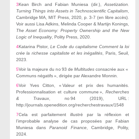
3
Kean Birch and Fabian Muniesa (dir.),
Assetization.
Turning Things into Assets in Technoscientific Capitalism
,
Cambridge MA, MIT Press, 2020, p. 3-7 (en libre accès).
Voir
aussi Lisa Adkins, Melinda Cooper & Martijn Konings,
The Asset Economy: Property Ownership and the New
Logic of Inequality
, Polity Press, 2020.
4
Katarina Pistor,
Le Code du capitalisme Comment la loi
crée la richesse capitaliste et les inégalités
, Paris, Seuil,
2023.
5
Voir la majeure du n
o
93 de
Multitudes
consacrée aux «
Communs négatifs », dirigée par Alexandre Monnin.
6
Voir Yves Citton, « Valeur et prix des humanités.
Professionnalisation et culture commune »,
Recherches
& Travaux
, n
o
94 (2019), URL :
http://journals.openedition.org/recherchestravaux/1548
7
Cela est parfaitement illustré par la réflexion et
l’improbable analyse de cas proposées par Fabian
Muniesa dans
Paranoid Finance
, Cambridge, Polity,
2024.