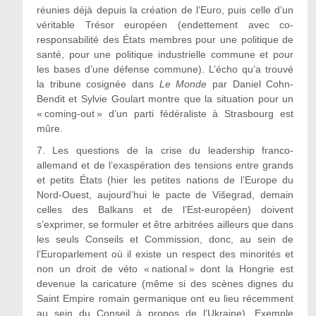
réunies déjà depuis la création de l’Euro, puis celle d’un
véritable Trésor européen (endettement avec co-
responsabilité des États membres pour une politique de
santé, pour une politique industrielle commune et pour
les bases d’une défense commune). L’écho qu’a trouvé
la tribune cosignée dans
Le Monde
par Daniel Cohn-
Bendit et Sylvie Goulart montre que la situation pour un
« coming-out » d’un parti fédéraliste à Strasbourg est
mûre.
7.
Les questions de la crise du leadership franco-
allemand et de l’exaspération des tensions entre grands
et petits États (hier les petites nations de l’Europe du
Nord-Ouest, aujourd’hui le pacte de Višegrad, demain
celles des Balkans et de l’Est-européen) doivent
s’exprimer, se formuler et être arbitrées ailleurs que dans
les seuls Conseils et Commission, donc, au sein de
l’Europarlement où il existe un respect des minorités et
non un droit de véto « national » dont la Hongrie est
devenue la caricature (même si des scènes dignes du
Saint Empire romain germanique ont eu lieu récemment
au sein du Conseil à propos de l’Ukraine). Exemple