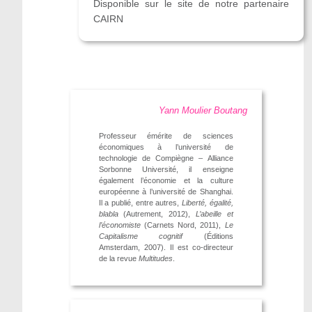
Disponible sur le site de notre partenaire
CAIRN
Yann Moulier Boutang
Professeur émérite de sciences
économiques à l’université de
technologie de Compiègne – Alliance
Sorbonne Université, il enseigne
également l’économie et la culture
européenne à l’université de Shanghai.
Il a publié, entre autres,
Liberté, égalité,
blabla
(Autrement, 2012),
L’abeille et
l’économiste
(Carnets Nord, 2011),
Le
Capitalisme cognitif
(Éditions
Amsterdam, 2007). Il est co-directeur
de la revue
Multitudes
.