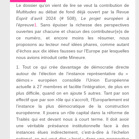
Le dossier qu’on vient de lire se veut la contribution de
Multitudes
au débat de fond déjà ouvert par la Revue
Esprit
d’avril 2024 (# 508),
Le projet européen à
l
’
épreuve
1
.
Sans épuiser la richesse des perspectives
ouvertes par chacune et chacun des contributeur(e)s de
ce numéro, et encore moins les résumer, nous
proposons au lecteur neuf idées phares, comme autant
d’échos aux dix idées fausses sur l’Europe par lesquelles
nous avions introduit cette Mineure.
1.
Tout ce qui crée davantage de démocratie directe
autour de l’élection de l’instance représentative du «
démos » européen consolide l’Union Européenne
actuelle à 27 membres et facilite l’intégration, de plus en
plus difficile, quand on en ajoute 5 autres. Tant par son
effectif que par son rôle qui s’accroît, l’Europarlement est
l’instance la plus démocratique de la construction
européenne. Il jouera un rôle capital dans la réforme de
Traités qui est devant nous à court terme. Il doit avoir
une véritable préséance institutionnelle face à des
instances élues indirectement, c’est-à-dire à l’échelon
national, ce qui veut dire « local » dans une perspective