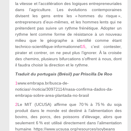
la vitesse et l’accélération des logiques entrepreneuriales
dans l’agriculture. Les évolutions contemporaines
divisent les gens entre les « hommes du risque »,
entrepreneurs d’eux-mêmes, et les hommes lents qui ne
prétendent pas suivre un rythme frénétique. Adopter un
rythme lent comme forme de résistance à un nouveau
milieu que le géographe a identifié comme étant
technico-scientifique-informationnel
15
, c’est contester,
pirater et contrer, on ne peut plus l’ignorer. À la croisée
des chemins, plusieurs bifurcations s’offrent à nous, dont
il faudra choisir la direction et le rythme.
Traduit du portugais (Brésil) par Priscilla De Roo
1
www.embrapa.br/busca-de-
noticias/-/noticia/30972114/nasa-confirma-dados-da-
embrapa-sobre-area-plantada-no-brasil
2
Le MIT (UCUSA) affirme que 70 % à 75 % du soja
produit dans le monde est destiné à l
’
alimentation des
bovins, des porcs, des poissons d
’
élevage, alors que
seulement 6 % est utilisé directement dans l
’
alimentation
humaine.
https://www.ucsusa.org/resources/soybeans