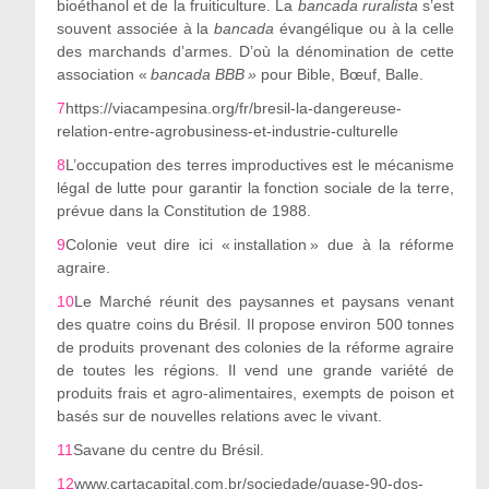
bioéthanol et de la fruiticulture. La
bancada ruralista
s
’
est
souvent associée à la
bancada
évangélique ou à la celle
des marchands d
’
armes. D
’
où la dénomination de cette
association «
bancada BBB »
pour Bible, Bœuf, Balle.
7
https://viacampesina.org/fr/bresil-la-dangereuse-
relation-entre-agrobusiness-et-industrie-culturelle
8
L
’
occupation des terres improductives est le mécanisme
légal de lutte pour garantir la fonction sociale de la terre,
prévue dans la Constitution de 1988.
9
Colonie veut dire ici « installation » due à la réforme
agraire.
10
Le Marché réunit des paysannes et paysans venant
des quatre coins du Brésil. Il propose environ 500 tonnes
de produits provenant des colonies de la réforme agraire
de toutes les régions. Il vend une grande variété de
produits frais et agro-alimentaires, exempts de poison et
basés sur de nouvelles relations avec le vivant.
11
Savane du centre du Brésil.
12
www.cartacapital.com.br/sociedade/quase-90-dos-