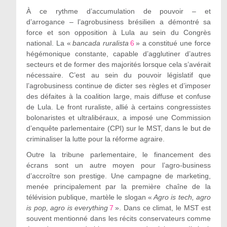
À ce rythme d’accumulation de pouvoir – et
d’arrogance – l’agrobusiness brésilien a démontré sa
force et son opposition à Lula au sein du Congrès
national. La «
bancada
ruralista
6
» a constitué une force
hégémonique constante, capable d’agglutiner d’autres
secteurs et de former des majorités lorsque cela s’avérait
nécessaire. C’est au sein du pouvoir législatif que
l’agrobusiness continue de dicter ses règles et d’imposer
des défaites à la coalition large, mais diffuse et confuse
de Lula. Le front ruraliste, allié à certains congressistes
bolonaristes et ultralibéraux, a imposé une Commission
d’enquête parlementaire (CPI) sur le MST, dans le but de
criminaliser la lutte pour la réforme agraire.
Outre la tribune parlementaire, le financement des
écrans sont un autre moyen pour l’agro-business
d’accroître son prestige. Une campagne de marketing,
menée principalement par la première chaîne de la
télévision publique, martèle le slogan «
Agro is tech, agro
is pop, agro is everything
7
». Dans ce climat, le MST est
souvent mentionné dans les récits conservateurs comme