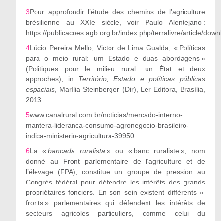
3
Pour approfondir l
’
étude des chemins de l
’
agriculture
brésilienne au XXI
e
siècle, voir Paulo Alentejano :
https://publicacoes.agb.org.br/index.php/terralivre/article/dow
4
Lúcio Pereira Mello, Victor de Lima Gualda,
«
Políticas
para o meio rural: um Estado e duas a
bordagens »
(Politiques pour le milieu rural : un État et deux
approches), in
Território, Estado e políticas públicas
espaciais
, Marília Steinberger (Dir), Ler Editora, Brasília,
2013.
5
www.canalrural.com.br/noticias/mercado-interno-
mantera-lideranca-consumo-agronegocio-brasileiro-
indica-ministerio-agricultura-39950
6
La
«
bancada ruralista
» ou « banc ruraliste », nom
donné au Front parlementaire de l
’
agriculture et de
l
’
élevage (FPA), constitue un groupe de pression au
Congrès fédér
al pour défendre les intérêts des grands
propriétaires fonciers. En son sein existent différents «
fronts » parlementaires qui défendent les intérêts de
secteurs agricoles particuliers, comme celui du