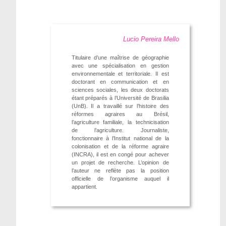
Lucio Pereira Mello
Titulaire d’une maîtrise de géographie
avec une spécialisation en gestion
environnementale et territoriale. Il est
doctorant en communication et en
sciences sociales, les deux doctorats
étant préparés à l’Université de Brasilia
(UnB). Il a travaillé sur l’histoire des
réformes agraires au Brésil,
l’agriculture familiale, la technicisation
de l’agriculture. Journaliste,
fonctionnaire à l’Institut national de la
colonisation et de la réforme agraire
(INCRA), il est en congé pour achever
un projet de recherche. L’opinion de
l’auteur ne reflète pas la position
officielle de l’organisme auquel il
appartient.