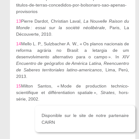
titulos-de-terras-concedidos-por-bolsonaro-sao-apenas-
provisorios
13
Pierre Dardot, Christian Laval,
La Nouvelle Raison du
Monde : essai sur la société néolibérale
,
Paris, La
Découverte, 2010.
14
Mello L. P., Sulzbacher A. W., « Os planos nacionais de
reforma agrária no Brasil: a letargia de um
desenvolvimento alternativo para o campo ». In
XIV
Encuentro de geógrafos de América Latina, Reencuentro
de Saberes territoriales latino-americanos
, Lima, Perú,
2013.
15
Milton Santos, « Mode de production technico-
scientifique et différentiation spatiale »,
Strates
, hors-
série, 2002.
Disponible sur le site de notre partenaire
CAIRN