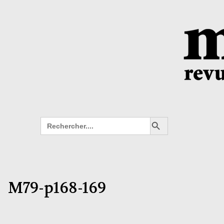
Search Button
Search
for:
M79-p168-169