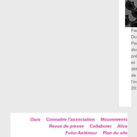
Fa
Du
Pa
de
pr
et
dét
de
l’i
20
Ours
Connaitre l’association
Mouvements
Revue de presse
Collaborer
Alice
Futur Antérieur
Plan du site