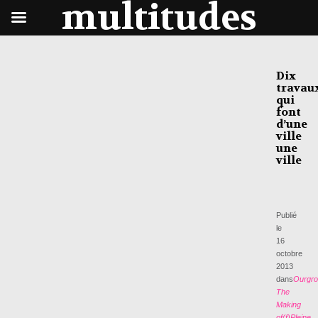
multitudes
Dix
travau
qui
font
d’une
ville
une
ville
Publié
le
16
octobre
2013
dans
Ourgro
The
Making
of(f)
Pleine