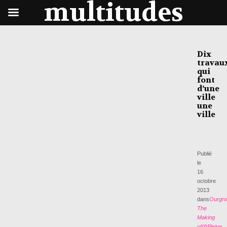
multitudes
Dix
travau
qui
font
d’une
ville
une
ville
Publié
le
16
octobre
2013
dans
Ourgro
The
Making
of(f)
Pleine