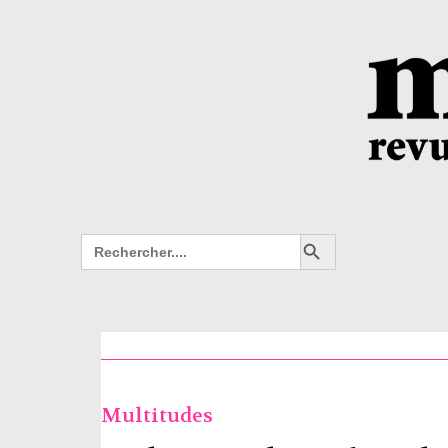
Search Button
Search
for:
Multitudes