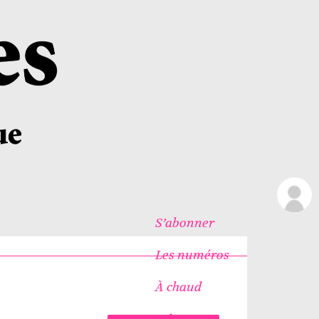
S’abonner
Les numéros
À chaud
Icônes