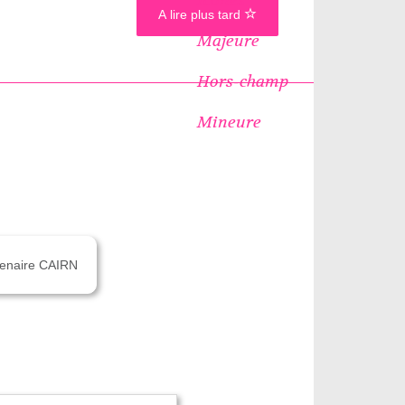
A lire plus tard
Majeure
Hors-champ
Mineure
rtenaire CAIRN