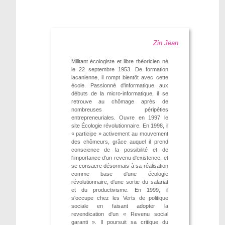
Zin Jean
Militant écologiste et libre théoricien né
le 22 septembre 1953. De formation
lacanienne, il rompt bientôt avec cette
école. Passionné d'informatique aux
débuts de la micro-informatique, il se
retrouve au chômage après de
nombreuses péripéties
entrepreneuriales. Ouvre en 1997 le
site Écologie révolutionnaire. En 1998, il
« participe » activement au mouvement
des chômeurs, grâce auquel il prend
conscience de la possibilité et de
l'importance d'un revenu d'existence, et
se consacre désormais à sa réalisation
comme base d'une écologie
révolutionnaire, d'une sortie du salariat
et du productivisme. En 1999, il
s'occupe chez les Verts de politique
sociale en faisant adopter la
revendication d'un « Revenu social
garanti ». Il poursuit sa critique du