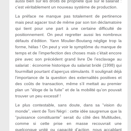
aussi bien sur les droits de propriété que sur le salariat :
c’est véritablement un nouveau système de production.
La préface ne manque pas totalement de pertinence
mais peut agacer tout de même par son ton déclamatoire
qui tient pour une part à une certaine difficulté de
positionnement. On peut regretter aussi les nombreux
défauts d’édition. Yann Moulier-Boutang néglige trop la
forme, hélas ! On peut y voir le symptôme du manque de
temps et de l’imperfection des choses mais c’était encore
pire avec son précédent grand livre De l’esclavage au
salariat : économie historique du salariat bridé (1998) qui
fourmillait pourtant d’aperçus stimulants. Il soulignait déjà
l’importance de la question des externalités positives et
des coûts de transaction, même s’il mettait au premier
plan un “éloge de la fuite” et de la mobilité qu’on pouvait
trouver un peu excessif !
Le plus contestable, sans doute, dans sa “vision du
monde”, vient de Toni Négri : cette idée saugrenue que la
“puissance constituante” serait du côté des Multitudes,
comme si cette prise en masse recouvrait une
quelconque unité ou capacité d’action, nous accablant