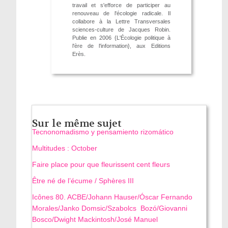
travail et s'efforce de participer au
renouveau de l'écologie radicale. Il
collabore à la Lettre Transversales
sciences-culture de Jacques Robin.
Publie en 2006 {L'Écologie politique à
l'ère de l'information}, aux Editions
Erès.
Sur le même sujet
Tecnonomadismo y pensamiento rizomático
Multitudes : October
Faire place pour que fleurissent cent fleurs
Être né de l’écume / Sphères III
Icônes 80. ACBE/Johann Hauser/Óscar Fernando
Morales/Janko Domsic/Szabolcs Bozó/Giovanni
Bosco/Dwight Mackintosh/José Manuel