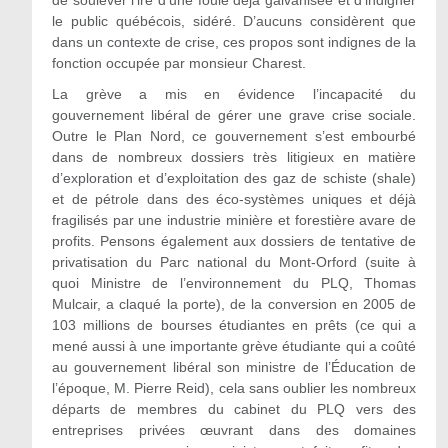
de soulever l’ire d’une foule déjà galvanisée et d’indigner
le public québécois, sidéré. D’aucuns considèrent que
dans un contexte de crise, ces propos sont indignes de la
fonction occupée par monsieur Charest.
La grève a mis en évidence l’incapacité du
gouvernement libéral de gérer une grave crise sociale.
Outre le Plan Nord, ce gouvernement s’est embourbé
dans de nombreux dossiers très litigieux en matière
d’exploration et d’exploitation des gaz de schiste (shale)
et de pétrole dans des éco-systèmes uniques et déjà
fragilisés par une industrie minière et forestière avare de
profits. Pensons également aux dossiers de tentative de
privatisation du Parc national du Mont-Orford (suite à
quoi Ministre de l’environnement du PLQ, Thomas
Mulcair, a claqué la porte), de la conversion en 2005 de
103 millions de bourses étudiantes en prêts (ce qui a
mené aussi à une importante grève étudiante qui a coûté
au gouvernement libéral son ministre de l’Éducation de
l’époque, M. Pierre Reid), cela sans oublier les nombreux
départs de membres du cabinet du PLQ vers des
entreprises privées œuvrant dans des domaines