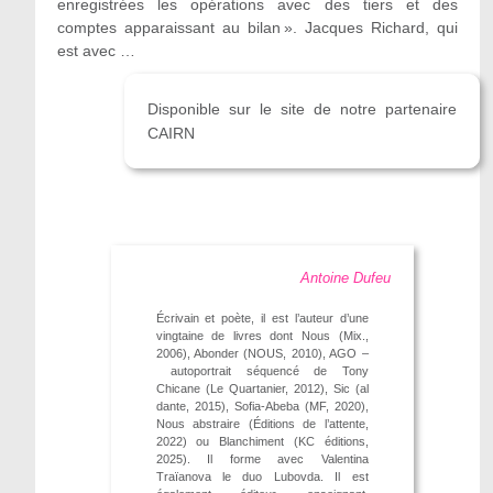
enregistrées les opérations avec des tiers et des
comptes apparaissant au bilan ». Jacques Richard, qui
est avec …
Disponible sur le site de notre partenaire
CAIRN
Antoine Dufeu
Écrivain et poète, il est l’auteur d’une
vingtaine de livres dont Nous (Mix.,
2006), Abonder (NOUS, 2010), AGO –
autoportrait séquencé de Tony
Chicane (Le Quartanier, 2012), Sic (al
dante, 2015), Sofia-Abeba (MF, 2020),
Nous abstraire (Éditions de l’attente,
2022) ou Blanchiment (KC éditions,
2025). Il forme avec Valentina
Traïanova le duo Lubovda. Il est