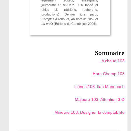
également éditeur, enseignant,
journaliste et revuiste. Il a fondé et
dirige Lic (éditions, recherche,
productions). Dernier livre paru :
Comptes à rebours, Au nom de Dieu et
du profit
(Éditions du Canoë, juin 2026).
Sommaire
A chaud 103
Hors-Champ 103
Icônes 103. Ilan Manouach
Majeure 103. Attention 3.Ø
Mineure 103. Designer la comptabilité