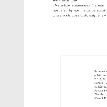
Anti-Fascist Life
This article summarizes the main 
illustrated by the media personal
critical tools that significantly ren
Professeur
publié en
2018),
Ce 
Dehors, 
(Météores,
Fascist Li
The Perso
(Duke UP, 