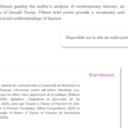
theses guiding the author’s analysis of contemporary fascism, as
ity of Donald Trump. Fifteen brief points provide a vocabulary and
ew current understandings of fascism.
Disponible sur le site de notre pa
Brian Massumi
 émérite de communication à l’université de Montréal. Il a
 français
L’économie contre elle-même
(Montréal, Lux,
que les bêtes nous apprennent de la politique
(Éditions
2018),
Agitations. Capitalisme et plus-value de vie
 2024), ainsi que
Toward a Theory of Fascism for Anti-
fe: A Process Vocabulary
(Minor Compositions, 2025) et
nality of Power: A Theory of Fascism for Anti-fascist
2025).