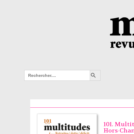
Search Button
Search
for:
101. Multi
Hors-Cham