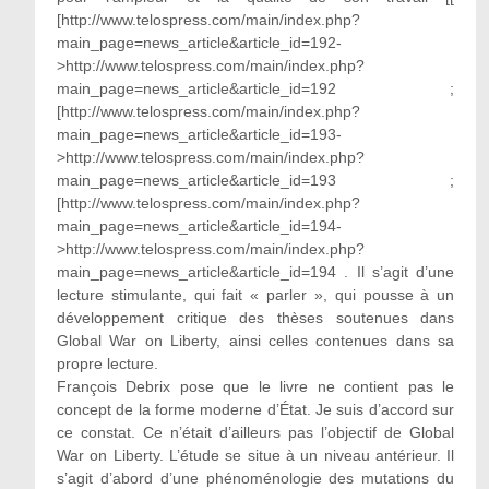
[http://www.telospress.com/main/index.php?
main_page=news_article&article_id=192-
>http://www.telospress.com/main/index.php?
main_page=news_article&article_id=192 ;
[http://www.telospress.com/main/index.php?
main_page=news_article&article_id=193-
>http://www.telospress.com/main/index.php?
main_page=news_article&article_id=193 ;
[http://www.telospress.com/main/index.php?
main_page=news_article&article_id=194-
>http://www.telospress.com/main/index.php?
main_page=news_article&article_id=194 . Il s’agit d’une
lecture stimulante, qui fait « parler », qui pousse à un
développement critique des thèses soutenues dans
Global War on Liberty, ainsi celles contenues dans sa
propre lecture.
François Debrix pose que le livre ne contient pas le
concept de la forme moderne d’État. Je suis d’accord sur
ce constat. Ce n’était d’ailleurs pas l’objectif de Global
War on Liberty. L’étude se situe à un niveau antérieur. Il
s’agit d’abord d’une phénoménologie des mutations du