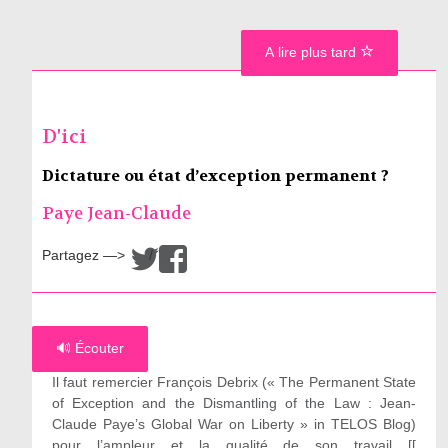
A lire plus tard
D'ici
Dictature ou état d’exception permanent ?
Paye Jean-Claude
Partagez —>
/
🔊 Écouter
Il faut remercier François Debrix (« The Permanent State
of Exception and the Dismantling of the Law : Jean-
Claude Paye’s Global War on Liberty » in TELOS Blog)
pour l’ampleur et la qualité de son travail [[