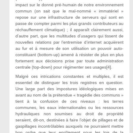
impact sur le donné pré-humain de notre environnement
commun (on sait que le mal-nommé « immatériel »
repose sur une infrastructure de serveurs qui sont en
passe de compter parmi les plus grands contributeurs au
réchauffement climatique) ; il apparaît clairement aussi,
d’autre part, que les multitudes d’usagers qui tissent de
nouvelles relations par l’entremise d’internet acquièrent
au fur et à mesure de son utilisation un pouvoir auto-
constituant (bottom-up) amené à résister de plus en plus
fortement aux décisions prise par toute administration
centrale (top-down) pour régimenter ses usages[4].
Malgré ces intrications constantes et multiples, il est
essentiel de distinguer les trois registres en question.
Une large part des impostures idéologiques mises en
avant au nom de la prétendue « tragédie des communs »
tient à la confusion de ces niveaux : les terres
communes, les eaux internationales ou les ressources
hydrauliques non soumises au droit de propriété
seraient, dit-on, destinées à faire l’objet de pillages et de
gaspillages incontrôlables auxquels ne pourraient mettre
bon ordre que leur enrôlement sous les lois de la