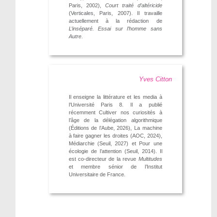
Paris, 2002),
Court traité d’altéricide
(Verticales, Paris, 2007). Il travaille
actuellement à la rédaction de
L’inséparé. Essai sur l’homme sans
Autre
.
Yves Citton
Il enseigne la littérature et les media à
l’Université Paris 8. Il a publié
récemment Cultiver nos curiosités à
l’âge de la délégation algorithmique
(Éditions de l’Aube, 2026), La machine
à faire gagner les droites (AOC, 2024),
Médiarchie (Seuil, 2027) et Pour une
écologie de l’attention (Seuil, 2014). Il
est co-directeur de la revue
Multitudes
et membre sénior de l’Institut
Universitaire de France.