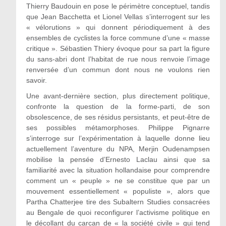
Thierry Baudouin en pose le périmètre conceptuel, tandis
que Jean Bacchetta et Lionel Vellas s’interrogent sur les
« vélorutions » qui donnent périodiquement à des
ensembles de cyclistes la force commune d’une « masse
critique ». Sébastien Thiery évoque pour sa part la figure
du sans-abri dont l’habitat de rue nous renvoie l’image
renversée d’un commun dont nous ne voulons rien
savoir.
Une avant-dernière section, plus directement politique,
confronte la question de la forme-parti, de son
obsolescence, de ses résidus persistants, et peut-être de
ses possibles métamorphoses. Philippe Pignarre
s’interroge sur l’expérimentation à laquelle donne lieu
actuellement l’aventure du NPA, Merjin Oudenampsen
mobilise la pensée d’Ernesto Laclau ainsi que sa
familiarité avec la situation hollandaise pour comprendre
comment un « peuple » ne se constitue que par un
mouvement essentiellement « populiste », alors que
Partha Chatterjee tire des Subaltern Studies consacrées
au Bengale de quoi reconfigurer l’activisme politique en
le décollant du carcan de « la société civile » qui tend