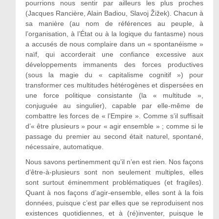
pourrions nous sentir par ailleurs les plus proches
(Jacques Rancière, Alain Badiou, Slavoj Žižek). Chacun à
sa manière (au nom de références au peuple, à
l’organisation, à l’État ou à la logique du fantasme) nous
a accusés de nous complaire dans un « spontanéisme »
naïf, qui accorderait une confiance excessive aux
développements immanents des forces productives
(sous la magie du « capitalisme cognitif ») pour
transformer ces multitudes hétérogènes et dispersées en
une force politique consistante (la « multitude »,
conjuguée au singulier), capable par elle-même de
combattre les forces de « l’Empire ». Comme s’il suffisait
d’« être plusieurs » pour « agir ensemble » ; comme si le
passage du premier au second était naturel, spontané,
nécessaire, automatique.
Nous savons pertinemment qu’il n’en est rien. Nos façons
d’être-à-plusieurs sont non seulement multiples, elles
sont surtout éminemment problématiques (et fragiles).
Quant à nos façons d’agir-ensemble, elles sont à la fois
données, puisque c’est par elles que se reproduisent nos
existences quotidiennes, et à (ré)inventer, puisque le