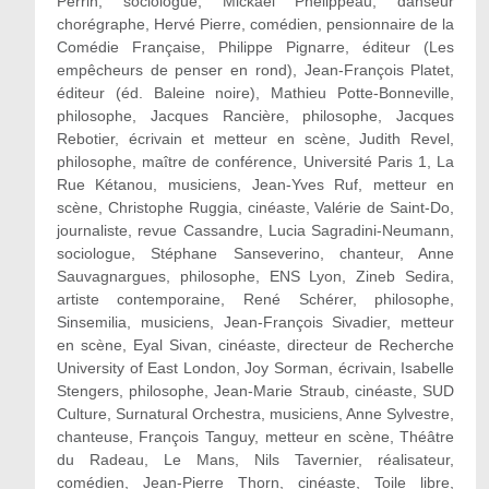
Perrin, sociologue, Mickaël Phelippeau, danseur
chorégraphe, Hervé Pierre, comédien, pensionnaire de la
Comédie Française, Philippe Pignarre, éditeur (Les
empêcheurs de penser en rond), Jean-François Platet,
éditeur (éd. Baleine noire), Mathieu Potte-Bonneville,
philosophe, Jacques Rancière, philosophe, Jacques
Rebotier, écrivain et metteur en scène, Judith Revel,
philosophe, maître de conférence, Université Paris 1, La
Rue Kétanou, musiciens, Jean-Yves Ruf, metteur en
scène, Christophe Ruggia, cinéaste, Valérie de Saint-Do,
journaliste, revue Cassandre, Lucia Sagradini-Neumann,
sociologue, Stéphane Sanseverino, chanteur, Anne
Sauvagnargues, philosophe, ENS Lyon, Zineb Sedira,
artiste contemporaine, René Schérer, philosophe,
Sinsemilia, musiciens, Jean-François Sivadier, metteur
en scène, Eyal Sivan, cinéaste, directeur de Recherche
University of East London, Joy Sorman, écrivain, Isabelle
Stengers, philosophe, Jean-Marie Straub, cinéaste, SUD
Culture, Surnatural Orchestra, musiciens, Anne Sylvestre,
chanteuse, François Tanguy, metteur en scène, Théâtre
du Radeau, Le Mans, Nils Tavernier, réalisateur,
comédien, Jean-Pierre Thorn, cinéaste, Toile libre,