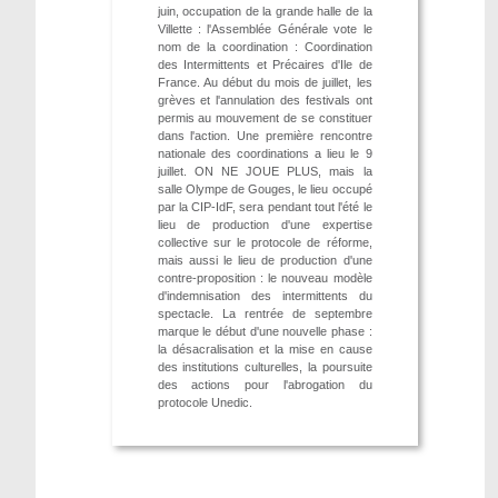
juin, occupation de la grande halle de la
Villette : l'Assemblée Générale vote le
nom de la coordination : Coordination
des Intermittents et Précaires d'Ile de
France. Au début du mois de juillet, les
grèves et l'annulation des festivals ont
permis au mouvement de se constituer
dans l'action. Une première rencontre
nationale des coordinations a lieu le 9
juillet. ON NE JOUE PLUS, mais la
salle Olympe de Gouges, le lieu occupé
par la CIP-IdF, sera pendant tout l'été le
lieu de production d'une expertise
collective sur le protocole de réforme,
mais aussi le lieu de production d'une
contre-proposition : le nouveau modèle
d'indemnisation des intermittents du
spectacle. La rentrée de septembre
marque le début d'une nouvelle phase :
la désacralisation et la mise en cause
des institutions culturelles, la poursuite
des actions pour l'abrogation du
protocole Unedic.