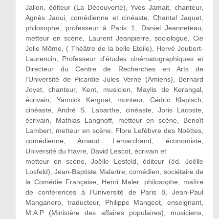
Jallon, éditeur (La Découverte), Yves Jamait, chanteur,
Agnès Jaoui, comédienne et cinéaste, Chantal Jaquet,
philosophe, professeur à Paris 1, Daniel Jeanneteau,
metteur en scène, Laurent Jeanpierre, sociologue, Cie
Jolie Môme, ( Théâtre de la belle Etoile), Hervé Joubert-
Laurencin, Professeur d’études cinématographiques et
Directeur du Centre de Recherches en Arts de
l’Université de Picardie Jules Verne (Amiens), Bernard
Joyet, chanteur, Kent, musicien, Maylis de Kerangal,
écrivain, Yannick Kergoat, monteur, Cédric Klapisch,
cinéaste, André S. Labarthe, cinéaste, Joris Lacoste,
écrivain, Mathias Langhoff, metteur en scène, Benoît
Lambert, metteur en scène, Flore Lefèbvre des Noëttes,
comédienne, Arnaud Lemarchand, économiste,
Université du Havre, David Lescot, écrivain et
metteur en scène, Joëlle Losfeld, éditeur (éd. Joëlle
Losfeld), Jean-Baptiste Malartre, comédien, sociétaire de
la Comédie Française, Henri Maler, philosophe, maître
de conférences à l’Université de Paris 8, Jean-Paul
Manganoro, traducteur, Philippe Mangeot, enseignant,
M.A.P (Ministère des affaires populaires), musiciens,