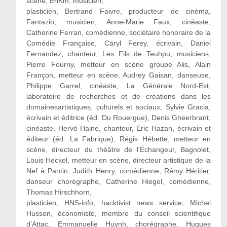
scène, EriKm, musicien,
plasticien, Bertrand Faivre, producteur de cinéma,
Fantazio, musicien, Anne-Marie Faux, cinéaste,
Catherine Ferran, comédienne, sociétaire honoraire de la
Comédie Française, Caryl Ferey, écrivain, Daniel
Fernandez, chanteur, Les Fils de Teuhpu, musiciens,
Pierre Fourny, metteur en scène groupe Alis, Alain
Françon, metteur en scène, Audrey Gaisan, danseuse,
Philippe Garrel, cinéaste, La Générale Nord-Est,
laboratoire de recherches et de créations dans les
domainesartistiques, culturels et sociaux, Sylvie Gracia,
écrivain et éditrice (éd. Du Rouergue), Denis Gheerbrant,
cinéaste, Hervé Haine, chanteur, Eric Hazan, écrivain et
éditeur (éd. La Fabrique), Régis Hébette, metteur en
scène, directeur du théâtre de l’Échangeur, Bagnolet,
Louis Heckel, metteur en scène, directeur artistique de la
Nef à Pantin, Judith Henry, comédienne, Rémy Héritier,
danseur chorégraphe, Catherine Hiegel, comédienne,
Thomas Hirschhorn,
plasticien, HNS-info, hacktivist news service, Michel
Husson, économiste, membre du conseil scientifique
d’Attac, Emmanuelle Huynh, chorégraphe, Hugues