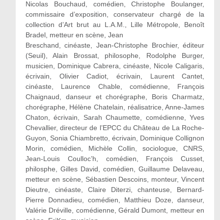
Nicolas Bouchaud, comédien, Christophe Boulanger,
commissaire d’exposition, conservateur chargé de la
collection d’Art brut au L.A.M., Lille Métropole, Benoît
Bradel, metteur en scène, Jean
Breschand, cinéaste, Jean-Christophe Brochier, éditeur
(Seuil), Alain Brossat, philosophe, Rodolphe Burger,
musicien, Dominique Cabrera, cinéaste, Nicole Caligaris,
écrivain, Olivier Cadiot, écrivain, Laurent Cantet,
cinéaste, Laurence Chable, comédienne, François
Chaignaud, danseur et chorégraphe, Boris Charmatz,
chorégraphe, Hélène Chatelain, réalisatrice, Anne-James
Chaton, écrivain, Sarah Chaumette, comédienne, Yves
Chevallier, directeur de l’EPCC du Château de La Roche-
Guyon, Sonia Chiambretto, écrivain, Dominique Collignon
Morin, comédien, Michèle Collin, sociologue, CNRS,
Jean-Louis Coulloc’h, comédien, François Cusset,
philosphe, Gilles David, comédien, Guillaume Delaveau,
metteur en scène, Sébastien Descoins, monteur, Vincent
Dieutre, cinéaste, Claire Diterzi, chanteuse, Bernard-
Pierre Donnadieu, comédien, Matthieu Doze, danseur,
Valérie Dréville, comédienne, Gérald Dumont, metteur en