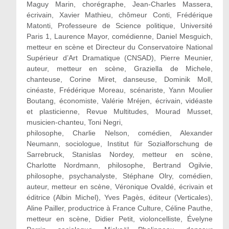
Maguy Marin, chorégraphe, Jean-Charles Massera,
écrivain, Xavier Mathieu, chômeur Conti, Frédérique
Matonti, Professeure de Science politique, Université
Paris 1, Laurence Mayor, comédienne, Daniel Mesguich,
metteur en scène et Directeur du Conservatoire National
Supérieur d’Art Dramatique (CNSAD), Pierre Meunier,
auteur, metteur en scène, Graziella de Michele,
chanteuse, Corine Miret, danseuse, Dominik Moll,
cinéaste, Frédérique Moreau, scénariste, Yann Moulier
Boutang, économiste, Valérie Mréjen, écrivain, vidéaste
et plasticienne, Revue Multitudes, Mourad Musset,
musicien-chanteu, Toni Negri,
philosophe, Charlie Nelson, comédien, Alexander
Neumann, sociologue, Institut für Sozialforschung de
Sarrebruck, Stanislas Nordey, metteur en scène,
Charlotte Nordmann, philosophe, Bertrand Ogilvie,
philosophe, psychanalyste, Stéphane Olry, comédien,
auteur, metteur en scène, Véronique Ovaldé, écrivain et
éditrice (Albin Michel), Yves Pagès, éditeur (Verticales),
Aline Pailler, productrice à France Culture, Céline Pauthe,
metteur en scène, Didier Petit, violoncelliste, Évelyne