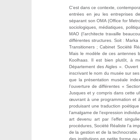
C’est dans ce contexte, contempora
entrées en jeu les entreprises de 
séparant son OMA (Office for Metro
sociologiques, médiatiques, politi
MAO (l’architecte travaille beauc
différentes structures. Soit : Marka
Transitioners ; Cabinet Société Réa
Mais le modèle de ces antennes br
Koolhaas. Il est bien plutôt, à 
Département des Aigles ». Ouvert
inscrivant le nom du musée sur ses 
que la présentation muséale indexâ
l’ouverture de différentes « Secti
Jusques et y compris dans cette ultim
œuvrant à une programmation et à d
produisant une traduction poétique
l’amalgame de l’expression individue
art devenu art par l’effet singul
procédures, Société Réaliste l’a imp
de la gestion et de la technocratie.
des institutions en petite forme o