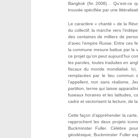
Bangkok (fin 2008)… Qu’est-ce qu
trouvée spécifiée par une littéralisat
Le caractère « chanté » de la Révolu
du collectif, la marche vers l’indép
des centaines de milliers de pers
d’avec l’empire Russe. Entre ces fest
la commune mesure battue par la voi
ce projet qu’on peut aujourd’hui con
les paroles, toutes traduites en an
fiscaux du monde mondialisé. Ici
remplacées par le lieu commun d
l’appellent, non sans réalisme, J
partition, terme qui laisse apparaîtr
fuseaux horaires et les latitudes
cadre et vectorisent la lecture, de l
Cette façon d’appréhender la carte, 
rapprochent les deux projets icono
Buckminster Fuller. Célèbre po
géodésique, Buckminster Fuller e