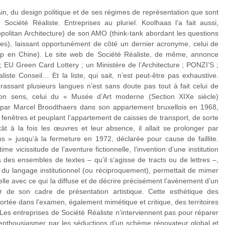
in, du design politique et de ses régimes de représentation que sont
Société Réaliste. Entreprises au pluriel. Koolhaas l’a fait aussi,
politan Architecture) de son AMO (think-tank abordant les questions
ques), laissant opportunément de côté un dernier acronyme, celui de
oup en Chine). Le site web de Société Réaliste, de même, annonce
 ; EU Green Card Lottery ; un Ministère de l’Architecture ; PONZI’S ;
liste Conseil… Et la liste, qui sait, n’est peut-être pas exhaustive.
assant plusieurs langues n’est sans doute pas tout à fait celui de
mon sens, celui du « Musée d’Art moderne (Section XIXe siècle)
 par Marcel Broodthaers dans son appartement bruxellois en 1968,
fenêtres et peuplant l’appartement de caisses de transport, de sorte
t à la fois les œuvres et leur absence, il allait se prolonger par
ons » jusqu’à la fermeture en 1972, déclarée pour cause de faillite.
e vicissitude de l’aventure fictionnelle, l’invention d’une institution
es ensembles de textes – qu’il s’agisse de tracts ou de lettres –,
 du langage institutionnel (ou réciproquement), permettait de mimer
lle avec ce qui la diffuse et de décrire précisément l’avènement d’un
ier de son cadre de présentation artistique. Cette esthétique des
ortée dans l’examen, également mimétique et critique, des territoires
 Les entreprises de Société Réaliste n’interviennent pas pour réparer
u enthousiasmer par les séductions d’un schème rénovateur global et