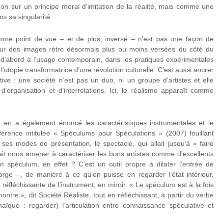
non sur un principe moral d’imitation de la réalité, mais comme une
ns sa singularité.
omme point de vue – et de plus, inversé – n’est pas une façon de
 pour des images rétro désormais plus ou moins versées du côté du
 d’abord à l’usage contemporain, dans les pratiques expérimentales
l’utopie transformatrice d’une révolution culturelle. C’est aussi ancrer
tive : une société n’est pas un duo, ni un groupe d’artistes et elle
’organisation et d’interrelations. Ici, le réalisme apparaît comme
, en a également énoncé les caractéristiques instrumentales et le
érence intitulée « Spéculums pour Spéculations » (2007) fouillant
 ses modes de présentation, le spectacle, qui allait jusqu’à « faire
ait nous amener à caractériser les bons artistes comme d’excellents
n spéculum, en effet ? C’est un outil propre à dilater l’entrée de
orge –, de manière à ce qu’on puisse en regarder l’état intérieur,
fléchissante de l’instrument, en miroir. « Le spéculum est à la fois
ontre », dit Société Réaliste, tout en réfléchissant, à partir du verbe
aïque : regarder) l’articulation entre connaissance spéculative et