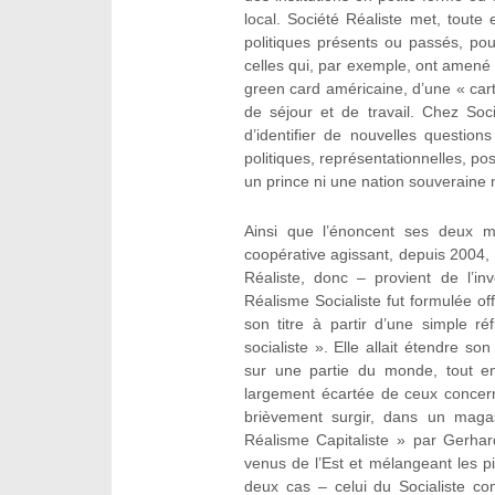
local. Société Réaliste met, toute
politiques présents ou passés, po
celles qui, par exemple, ont amen
green card américaine, d’une « car
de séjour et de travail. Chez Soc
d’identifier de nouvelles question
politiques, représentationnelles, po
un prince ni une nation souveraine 
Ainsi que l’énoncent ses deux 
coopérative agissant, depuis 2004, 
Réaliste, donc – provient de l’inv
Réalisme Socialiste fut formulée o
son titre à partir d’une simple r
socialiste ». Elle allait étendre s
sur une partie du monde, tout en
largement écartée de ceux concer
brièvement surgir, dans un maga
Réalisme Capitaliste » par Gerhar
venus de l’Est et mélangeant les p
deux cas – celui du Socialiste co