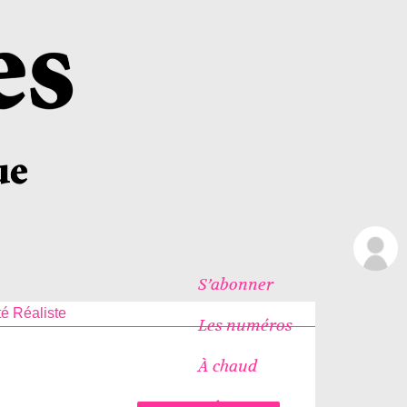
S’abonner
té Réaliste
Les numéros
À chaud
Icônes