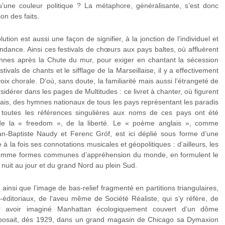
’une couleur politique ? La métaphore, généralisante, s’est donc
ion des faits.
tion est aussi une façon de signifier, à la jonction de l’individuel et
endance. Ainsi ces festivals de chœurs aux pays baltes, où affluèrent
onnes après la Chute du mur, pour exiger en chantant la sécession
ivals de chants et le sifflage de la Marseillaise, il y a effectivement
x chorale. D’où, sans doute, la familiarité mais aussi l’étrangeté de
sidérer dans les pages de Multitudes : ce livret à chanter, où figurent
glais, des hymnes nationaux de tous les pays représentant les paradis
, toutes les références singulières aux noms de ces pays ont été
e la « freedom », de la liberté. Le « poème anglais », comme
ean-Baptiste Naudy et Ferenc Gróf, est ici déplié sous forme d’une
e à la fois ses connotations musicales et géopolitiques : d’ailleurs, les
, comme formes communes d’appréhension du monde, en formulent le
a nuit au jour et du grand Nord au plein Sud.
ainsi que l’image de bas-relief fragmenté en partitions triangulaires,
-éditoriaux, de l’aveu même de Société Réaliste, qui s’y réfère, de
ur avoir imaginé Manhattan écologiquement couvert d’un dôme
xposait, dès 1929, dans un grand magasin de Chicago sa Dymaxion