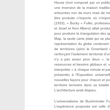
House (mot composé par un publici
une inversion de la maison traditi
entourées non de murs mais de me
être produite n’importe où n’imp
(1933), « Bucky » Fuller, profess
et Josef et Anni Albers) allait pr
pour produire la triangulation des 
Map, la seule carte plate qui se pla
représentation du globe contenant
de territoires (ainsi le Groenland 
renforçant l’isolement territorial d
n’y a pas assez pour deux », la
ressources et besoins globaux et, 
interpréter » à chaque minute et pa
présentés à l’Exposition universe
nouvelles façons pour chacun et pou
territoire terrestre dans sa tota
L’architecture avait disparu.
L’universalisme de Buckminster Ful
L’expérience proposée est celle 