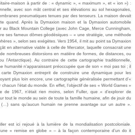
taire-maison à partir de : « dynamic », « maximum », et « ion ») :
onnelle, avec son mât central et ses élévations au sol hexagonales,
mbranes pneumatiques tenues par des tenseurs. La maison devait
orte quand. Après la Dymaxion maison et la Dymaxion automobile
eur au Black Mountain College (avec John Cage, Merce Cunningham,
oduire ses fameux dômes géodésiques – « une stratégie, une méthode
sphères », selon ses exégètes. Vers 1954, il mit au point sa Dymaxion
çât en alternative viable à celle de Mercator, laquelle consacrait une
 de nombreuses distorsions en matière de formes, de distances, ou
ou l’Antarctique). Au contraire de cette cartographie traditionnelle,
’une humanité n’apparaissant préoccupée que de son « moi pas toi ; il
 carte Dymaxion entreprit de construire une dynamique pour les
voyant plus loin encore, une cartographie généralisée permettant d’«
r chacun l’état du monde. En effet, l’objectif de ses « World Games »
lle de 1967, n’était rien moins, selon Fuller, que « d’explorer de
r tout le monde au sein de toute la famille humaine, afin de jouir du
lité (…) sans qu’aucun humain ne prenne avantage sur un autre ».
ler est ici rejoué à la lumière de la mondialisation postcoloniale.
d’une « remise en globe » – à la façon contemporaine d’un do it