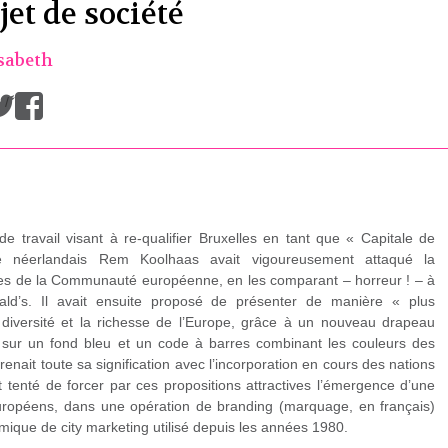
et de société
isabeth
/
 travail visant à re-qualifier Bruxelles en tant que « Capitale de
cte néerlandais Rem Koolhaas avait vigoureusement attaqué la
ntes de la Communauté européenne, en les comparant – horreur ! – à
ald’s. Il avait ensuite proposé de présenter de manière « plus
a diversité et la richesse de l’Europe, grâce à un nouveau drapeau
 sur un fond bleu et un code à barres combinant les couleurs des
enait toute sa signification avec l’incorporation en cours des nations
t tenté de forcer par ces propositions attractives l’émergence d’une
uropéens, dans une opération de branding (marquage, en français)
mique de city marketing utilisé depuis les années 1980.