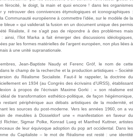
 en férocité, le doigt, la main et quoi encore ! dans les organismes
ur y retrouver des connivences étymologiques et iconographiques :
é la Communauté européenne à commettre l’idée, sur le modèle de la
te bleue » qui validerait la fusion en un document unique des permis
iété Réaliste, il ne s’agit pas de répondre à des problèmes mais
s : ainsi, l’îlot Marka a fait émerger des discussions idéologiques,
sées par les formes matérielles de l’argent européen, non plus liées à
mais à une unité supranationale.
membres, Jean-Baptiste Naudy et Ferenc Gróf, le nom de cette
dans le champ de la recherche et la production artistiques – Société
ersion du Réalisme Socialiste. Faut-il le rappeler, la doctrine du
fficiellement en 1934 (au Congrès des écrivains d’URSS), établissant
éflexion à propos de l’écrivain Maxime Gorki : « son réalisme est
on idéal de transformation esthético-politique, de façon hégémonique,
 restant périphérique aux débats artistiques de la modernité, et
nant les sources du post-moderne. Vers les années 1960, on a vu
sin de meubles à Düsseldorf une « manifestation en faveur du
d Richter, Sigmar Polke, Konrad Lueg et Manfred Kuttner, artistes
inceaux de leur équivoque adoption du pop art occidental. Dans les
mme du Capitaliste – le mot de Réalisme est resté : une identité