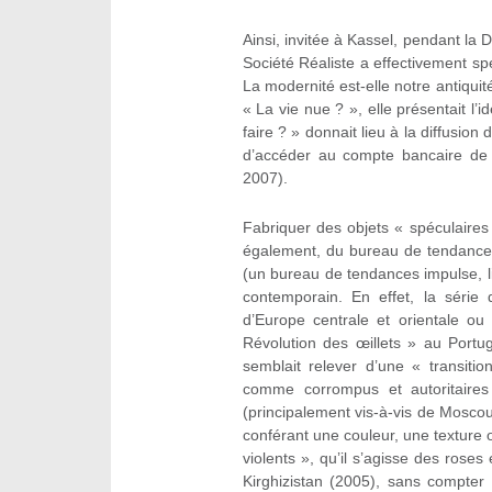
Ainsi, invitée à Kassel, pendant la 
Société Réaliste a effectivement spéc
La modernité est-elle notre antiquit
« La vie nue ? », elle présentait l’
faire ? » donnait lieu à la diffusion
d’accéder au compte bancaire de 
2007).
Fabriquer des objets « spéculaires
également, du bureau de tendances 
(un bureau de tendances impulse, li
contemporain. En effet, la séri
d’Europe centrale et orientale ou
Révolution des œillets » au Portu
semblait relever d’une « transit
comme corrompus et autoritaires
(principalement vis-à-vis de Moscou)
conférant une couleur, une texture 
violents », qu’il s’agisse des rose
Kirghizistan (2005), sans compter 