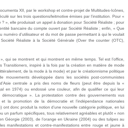
Documenta XII, par le workshop et contre-projet de Multitudes-Icônes,
ulé sur les trois questions/leitmotive émises par l’institution. Pour «
é ? », elle produisait un appel à donation pour Société Réaliste ; pour
identité bancaire du compte ouvert par Société Réaliste ; enfin, « Que
 du numéro d’utilisateur et du mot de passe permettant à qui le voulait
Société Réaliste à la Société Générale (Over the counter (OTC),
 », qui se montrent et qui montrent en même temps. Tel est l’office,
Transitioners, inspiré à la fois par la création en matière de mode
ttéralement, de la mode à la mode) et par le créationnisme politique
e de mouvements développée dans les sociétés post-communistes
 d’Asie centrale a pris des noms de fleurs (peut être depuis la «
gal en 1974) ou endossé une couleur, afin de qualifier ce qui leur
ion démocratique ». La protestation contre des gouvernements vus
 et la promotion de la démocratie et l’indépendance nationales
 ont donc produit la notion d’une nouvelle catégorie politique, en lui
ou un parfum spécifiques, tous relativement agréables et plutôt « non
s en Géorgie (2003), de l’orange en Ukraine (2004) ou des tulipes au
les manifestations et contre-manifestations entre rouge et jaune à