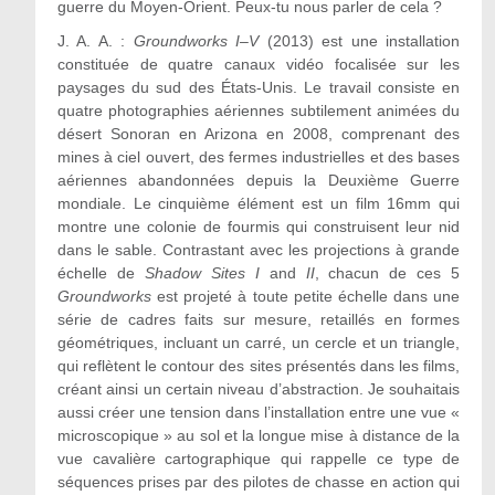
guerre du Moyen-Orient. Peux-tu nous parler de cela ?
J. A. A. :
Groundworks I–V
(2013) est une installation
constituée de quatre canaux vidéo focalisée sur les
paysages du sud des États-Unis. Le travail consiste en
quatre photographies aériennes subtilement animées du
désert Sonoran en Arizona en 2008, comprenant des
mines à ciel ouvert, des fermes industrielles et des bases
aériennes abandonnées depuis la Deuxième Guerre
mondiale. Le cinquième élément est un film 16mm qui
montre une colonie de fourmis qui construisent leur nid
dans le sable. Contrastant avec les projections à grande
échelle de
Shadow Sites I
and
II
, chacun de ces 5
Groundworks
est projeté à toute petite échelle dans une
série de cadres faits sur mesure, retaillés en formes
géométriques, incluant un carré, un cercle et un triangle,
qui reflètent le contour des sites présentés dans les films,
créant ainsi un certain niveau d’abstraction. Je souhaitais
aussi créer une tension dans l’installation entre une vue «
microscopique » au sol et la longue mise à distance de la
vue cavalière cartographique qui rappelle ce type de
séquences prises par des pilotes de chasse en action qui