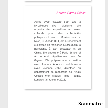
Bourne-Farrell Cécile
Après avoir travaillé sept ans à
l’Arc/Musée d’Art Moderne, elle
organise des expositions et projets
culturels pour des collectivités
publiques et privées. Membre actif de
l’Aica, CEA et de l’IKT, elle a récemment
été invitée en résidence à Stockholm, à
Barcelone, à San Sebastian et en
Chine. Elle enseigne à Paris School of
Art et écrit régulièrement pour
Art
Papers
. Elle prépare une exposition
avec Jananne Al-Ani en collaboration
avec Vivianne Jabri, directrice du
département de recherche de King’s
College War studies, Inigo Rooms,
Londres, à l’automne 2016.
Sommaire