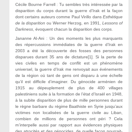
Cécile Bourne Farrell : Tu sembles très intéressée par la
disparition du corps durant la guerre d’Irak et la façon
dont certains auteurs comme Paul Virillo dans
Esthétique
de la disparition
ou Werner Herzog, en 1991,
Lessons of
Darkness
, évoquent chacun la disparition des corps.
Jananne Al-Ani :
Un des moments les plus marquants
des répercussions immédiates de la guerre d’Irak en
2003 a été la découverte des fosses des personnes
disparues durant 35 ans de dictature
[1]
. Si la perte de
vies civiles en temps de conflit est un phénomène
universel, la guerre d’Irak me renvoyait aux événements
de la région où tant de gens ont disparu à une échelle
qu’il est difficile d’imaginer. Du génocide arménien de
1915 au dépeuplement de plus de 400 villages
palestiniens suite à la formation de l’état d’Israël en 1948,
à la subite disparition de plus de mille personnes durant
le règne barbare du régime Baathiste en Syrie jusqu’aux
victimes non localisées de la guerre civile au Liban,
combien de millions de personnes ont péri ? Cela
m’interpelle aussi par rapport aux évidences physiques
des atrocités et des génocides, de quelle façon pourrait-