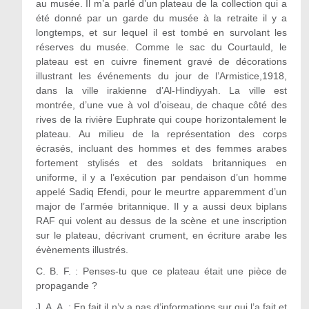
au musée. Il m’a parlé d’un plateau de la collection qui a
été donné par un garde du musée à la retraite il y a
longtemps, et sur lequel il est tombé en survolant les
réserves du musée. Comme le sac du Courtauld, le
plateau est en cuivre finement gravé de décorations
illustrant les événements du jour de l’Armistice,1918,
dans la ville irakienne d’Al-Hindiyyah. La ville est
montrée, d’une vue à vol d’oiseau, de chaque côté des
rives de la rivière Euphrate qui coupe horizontalement le
plateau. Au milieu de la représentation des corps
écrasés, incluant des hommes et des femmes arabes
fortement stylisés et des soldats britanniques en
uniforme, il y a l’exécution par pendaison d’un homme
appelé Sadiq Efendi, pour le meurtre apparemment d’un
major de l’armée britannique. Il y a aussi deux biplans
RAF qui volent au dessus de la scène et une inscription
sur le plateau, décrivant crument, en écriture arabe les
évènements illustrés.
C. B. F. : Penses-tu que ce plateau était une pièce de
propagande ?
J. A. A. :
En fait il n’y a pas d’informations sur qui l’a fait et