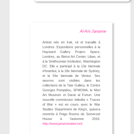
Al-Ani Jananne
Artiste née en Irak, vit et travaille à
Londres. Expositions personnelles à la
Hayward Gallery Project Space,
Londres, au Beirut Art Center, Liban, et
à la Smithsonian Institution, Washington
DC. Elle a participé à la 13e biennale
d’Istanbul, à la 18e biennale de Sydney,
et la 54e biennale de Venise. Ses
œuvres sont visibles dans les
collections de la Tate Gallery, le Centre
Georges Pompidou, SFMOMA, le Mori
Art Museum et Darat al Funun. Une
nouvelle commission intitulée « Traces
of War » est en cours avec le War
Studies Department de King’s, quisera
montrée à l’Inigo Rooms de Somerset
House à l’automne 2016.
http://www.janannealani.net/