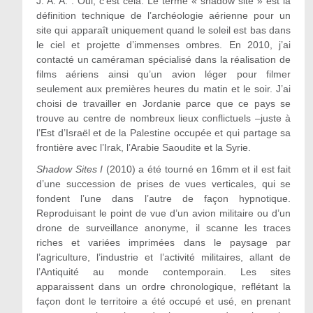
J. A. A. :
Oui, c’est cela. Le terme « shadow site » est la
définition technique de l’archéologie aérienne pour un
site qui apparaît uniquement quand le soleil est bas dans
le ciel et projette d’immenses ombres. En 2010, j’ai
contacté un caméraman spécialisé dans la réalisation de
films aériens ainsi qu’un avion léger pour filmer
seulement aux premières heures du matin et le soir. J’ai
choisi de travailler en Jordanie parce que ce pays se
trouve au centre de nombreux lieux conflictuels –juste à
l’Est d’Israël et de la Palestine occupée et qui partage sa
frontière avec l’Irak, l’Arabie Saoudite et la Syrie.
Shadow Sites I
(2010) a été tourné en 16mm et il est fait
d’une succession de prises de vues verticales, qui se
fondent l’une dans l’autre de façon hypnotique.
Reproduisant le point de vue d’un avion militaire ou d’un
drone de surveillance anonyme, il scanne les traces
riches et variées imprimées dans le paysage par
l’agriculture, l’industrie et l’activité militaires, allant de
l’Antiquité au monde contemporain. Les sites
apparaissent dans un ordre chronologique, reflétant la
façon dont le territoire a été occupé et usé, en prenant