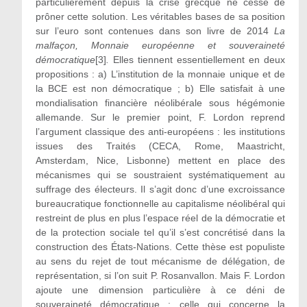
particulièrement depuis la crise grecque ne cesse de
prôner cette solution. Les véritables bases de sa position
sur l’euro sont contenues dans son livre de 2014
La
malfaçon, Monnaie européenne et souveraineté
démocratique
[3]
.
Elles tiennent essentiellement en deux
propositions : a) L’institution de la monnaie unique et de
la BCE est non démocratique ; b) Elle satisfait à une
mondialisation financière néolibérale sous hégémonie
allemande. Sur le premier point, F. Lordon reprend
l’argument classique des anti-européens : les institutions
issues des Traités (CECA, Rome, Maastricht,
Amsterdam, Nice, Lisbonne) mettent en place des
mécanismes qui se soustraient systématiquement au
suffrage des électeurs. Il s’agit donc d’une excroissance
bureaucratique fonctionnelle au capitalisme néolibéral qui
restreint de plus en plus l’espace réel de la démocratie et
de la protection sociale tel qu’il s’est concrétisé dans la
construction des États-Nations. Cette thèse est populiste
au sens du rejet de tout mécanisme de délégation, de
représentation, si l’on suit P. Rosanvallon. Mais F. Lordon
ajoute une dimension particulière à ce déni de
souveraineté démocratique : celle qui concerne la