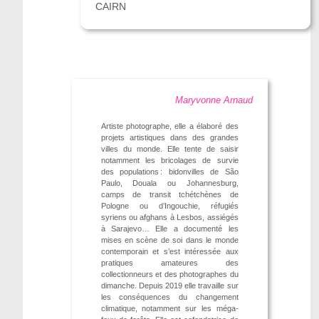
CAIRN
Maryvonne Arnaud
Artiste photographe, elle a élaboré des
projets artistiques dans des grandes
villes du monde. Elle tente de saisir
notamment les bricolages de survie
des populations : bidonvilles de São
Paulo, Douala ou Johannesburg,
camps de transit tchétchènes de
Pologne ou d’Ingouchie, réfugiés
syriens ou afghans à Lesbos, assiégés
à Sarajevo… Elle a documenté les
mises en scène de soi dans le monde
contemporain et s’est intéressée aux
pratiques amateures des
collectionneurs et des photographes du
dimanche. Depuis 2019 elle travaille sur
les conséquences du changement
climatique, notamment sur les méga-