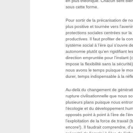
en plus théorique. Chacun sent bie
sous cette forme.
Pour sortir de la précarisation de no
plus positive et tournée vers l’aveni
protections sociales centrées sur la
productives. Il faut profiter de la c
système social à l’ère qui s’ouvre 
autonomie plutôt qu’en rigidifiant le
direction empruntée pour l’instant
impose la flexibilité sans la sécurit
nous avons le temps puisque le mouv
durer, temps indispensable à la réfle
Au-delà du changement de génératio
rupture civilisationnelle que nous s
plusieurs plans puisque nous entrons
l’écologie et du développement hum
opposés point à point à l’ère de l’éne
l’exploitation de la force de travail (
encore!). Il faudrait comprendre, d’u