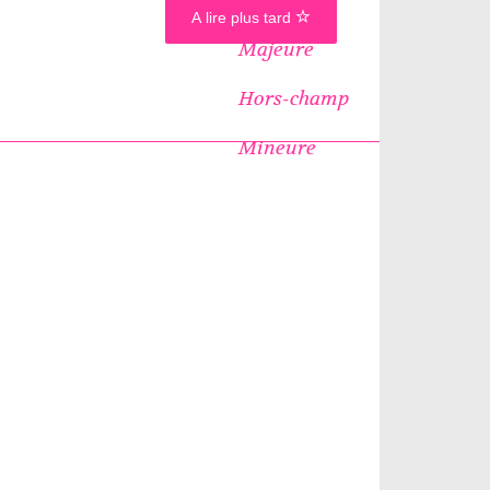
A lire plus tard
Majeure
Hors-champ
Mineure