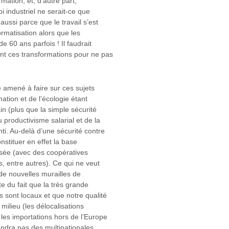
rmation, et, d’autre part,
i industriel ne serait-ce que
ussi parce que le travail s’est
rmatisation alors que les
de 60 ans parfois ! Il faudrait
ent ces transformations pour ne pas
é amené à faire sur ces sujets
ation et de l’écologie étant
n (plus que la simple sécurité
 productivisme salarial et de la
ti. Au-delà d’une sécurité contre
onstituer en effet la base
lisée (avec des coopératives
, entre autres). Ce qui ne veut
 de nouvelles murailles de
 du fait que la très grande
 sont locaux et que notre qualité
 milieu (les délocalisations
les importations hors de l’Europe
endra pas des multinationales