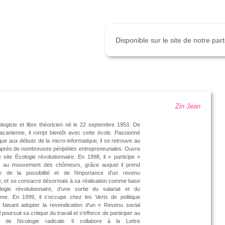
Disponible sur le site de notre pa
Zin Jean
cologiste et libre théoricien né le 22 septembre 1953. De
lacanienne, il rompt bientôt avec cette école. Passionné
ique aux débuts de la micro-informatique, il se retrouve au
rès de nombreuses péripéties entrepreneuriales. Ouvre
 site Écologie révolutionnaire. En 1998, il « participe »
t au mouvement des chômeurs, grâce auquel il prend
e de la possibilité et de l'importance d'un revenu
e, et se consacre désormais à sa réalisation comme base
logie révolutionnaire, d'une sortie du salariat et du
sme. En 1999, il s'occupe chez les Verts de politique
 faisant adopter la revendication d'un « Revenu social
Il poursuit sa critique du travail et s'efforce de participer au
 de l'écologie radicale. Il collabore à la Lettre