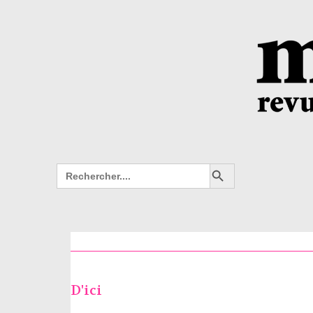
Search Button
Search
for:
D'ici