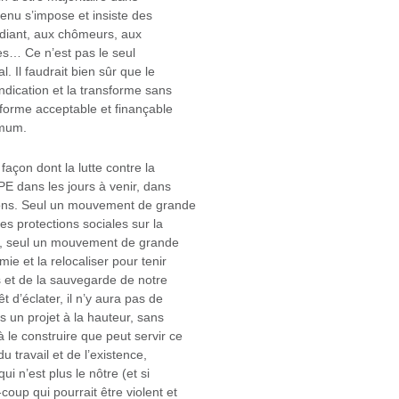
venu s’impose et insiste des
udiant, aux chômeurs, aux
res… Ce n’est pas le seul
l. Il faudrait bien sûr que le
ication et la transforme sans
 forme acceptable et finançable
imum.
açon dont la lutte contre la
PE dans les jours à venir, dans
ions. Seul un mouvement de grande
es protections sociales sur la
nu, seul un mouvement de grande
ie et la relocaliser pour tenir
 et de la sauvegarde de notre
t d’éclater, il n’y aura pas de
un projet à la hauteur, sans
 le construire que peut servir ce
u travail et de l’existence,
i n’est plus le nôtre (et si
oup qui pourrait être violent et