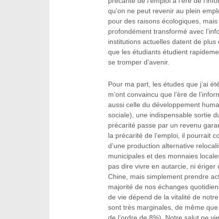
précarité de l’emploi à l’ère de l’info
qu’on ne peut revenir au plein emplo
pour des raisons écologiques, mais a
profondément transformé avec l’info
institutions actuelles datent de plus 
que les étudiants étudient rapidem
se tromper d’avenir.
Pour ma part, les études que j’ai ét
m’ont convaincu que l’ère de l’inform
aussi celle du développement humai
sociale), une indispensable sortie du
précarité passe par un revenu garan
la précarité de l’emploi, il pourrait c
d’une production alternative reloca
municipales et des monnaies locales
pas dire vivre en autarcie, ni ériger
Chine, mais simplement prendre acte
majorité de nos échanges quotidiens
de vie dépend de la vitalité de notre
sont très marginales, de même que 
de l’ordre de 8%). Notre salut ne vi