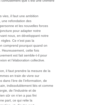
n confusément que c’est une chimère
s vies, il faut une ambition
r, une refondation des
 personne et les nouvelles forces
onjoncture pour adapter notre
devant nous, en développant notre
s règles. Ce n’est pas la
 (on comprend pourquoi quand on
é). Heureusement, cette fois
ement est fait semble-t-il pour
xion et l’élaboration collective.
n, il faut prendre la mesure de la
ommes en train de vivre sur
 dans l’ère de l’information, de
ain, indissolublement liés et comme
rgie, de l’industrie et de
bien sûr on n’en a pas fini
ne part, ce qui relie la