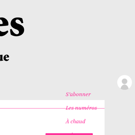
S’abonner
Les numéros
À chaud
Icônes