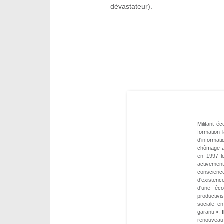
dévastateur).
Militant é
formation 
d'informat
chômage ap
en 1997 le
activemen
conscienc
d'existenc
d'une éco
productivi
sociale en
garanti ». 
renouveau