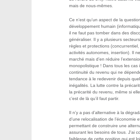
mais de nous-mêmes.
Ce n’est qu’un aspect de la question,
développement humain (informatique,
il ne faut pas tomber dans des disco
généraliser. Il y a plusieurs secte
règles et protections (concurrentiel,
activités autonomes, insertion). Il n
marché mais d’en réduire l’extension,
monopolistique ! Dans tous les cas i
continuité du revenu qui ne dépend
tendance à le redevenir depuis que
inégalités. La lutte contre la précar
la précarité du revenu, même si elle 
c’est de là qu’il faut partir.
Il n’y a pas d’alternative à la dégr
d’une relocalisation de l’économie 
permettant de construire une alter
assurant les besoins de tous. J’ai c
faiblesse de cette position qui est lo