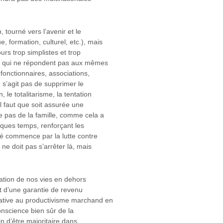
 tourné vers l’avenir et le
 formation, culturel, etc.), mais
urs trop simplistes et trop
urs qui ne répondent pas aux mêmes
 fonctionnaires, associations,
e s’agit pas de supprimer le
 le totalitarisme, la tentation
l faut que soit assurée une
e pas de la famille, comme cela a
lques temps, renforçant les
ité commence par la lutte contre
ne doit pas s’arrêter là, mais
adation de nos vies en dehors
et d’une garantie de revenu
native au productivisme marchand en
onscience bien sûr de la
in d’être majoritaire dans