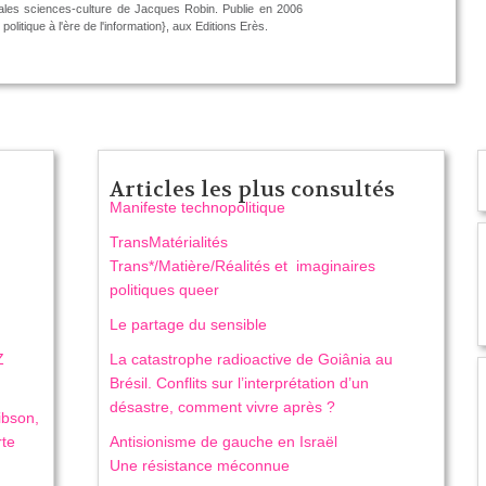
les sciences-culture de Jacques Robin. Publie en 2006
 politique à l'ère de l'information}, aux Editions Erès.
Articles les plus consultés
Manifeste technopolitique
TransMatérialités
Trans*/Matière/Réalités et imaginaires
politiques queer
Le partage du sensible
Z
La catastrophe radioactive de Goiânia au
Brésil. Conflits sur l’interprétation d’un
désastre, comment vivre après ?
ibson,
rte
Antisionisme de gauche en Israël
Une résistance méconnue