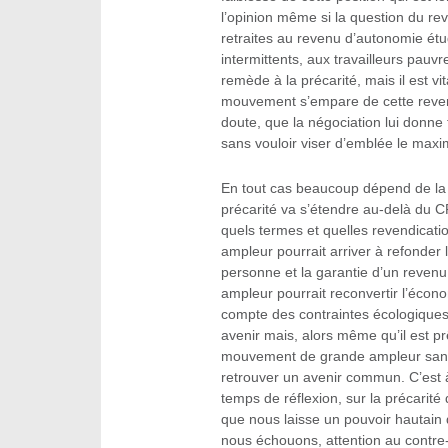
l’opinion même si la question du re
retraites au revenu d’autonomie ét
intermittents, aux travailleurs pauv
remède à la précarité, mais il est vita
mouvement s’empare de cette revend
doute, que la négociation lui donne
sans vouloir viser d’emblée le max
En tout cas beaucoup dépend de la f
précarité va s’étendre au-delà du C
quels termes et quelles revendicat
ampleur pourrait arriver à refonder l
personne et la garantie d’un reve
ampleur pourrait reconvertir l’économ
compte des contraintes écologiques
avenir mais, alors même qu’il est prê
mouvement de grande ampleur sans 
retrouver un avenir commun. C’est à
temps de réflexion, sur la précarité d
que nous laisse un pouvoir hautain qu
nous échouons, attention au contre-c